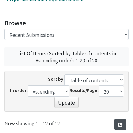
Access Statistics
Library Network
Browse
List Of Items (Sorted by Table of contents in
Ascending order): 1-20 of 20
Sort by:
In order:
Results/Page:
Update
Recent Submissions
Now showing
1 - 12 of 12