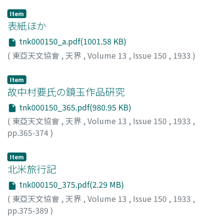
Item
表紙ほか
tnk000150_a.pdf(1001.58 KB)
(
東亞天文協會
,
天界
,
Volume 13
,
Issue 150
,
1933
)
Item
故中村要氏の鏡玉作品硏究
tnk000150_365.pdf(980.95 KB)
(
東亞天文協會
,
天界
,
Volume 13
,
Issue 150
,
1933
,
pp.365-374
)
木邊, 成麿
;
Kibe, Shigemaro
;
キベ, シゲマロ
Item
北米旅行記
tnk000150_375.pdf(2.29 MB)
(
東亞天文協會
,
天界
,
Volume 13
,
Issue 150
,
1933
,
pp.375-389
)