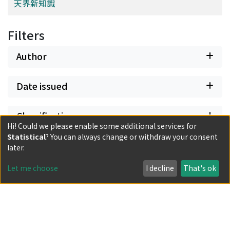
天界新知識
Filters
Author
Date issued
Classification
Hi! Could we please enable some additional services for
Statistical
? You can always change or withdraw your consent
Document Type
later.
Let me choose
I decline
That's ok
Has files
Powered by DSpace and JAIRO Crawler-List