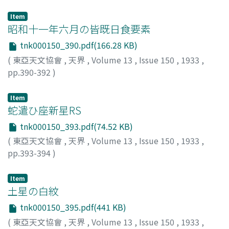
山本, 一淸
;
Yamamoto, Issei
;
ヤマモト, イッセイ
Item
昭和十一年六月の皆既日食要素
tnk000150_390.pdf(166.28 KB)
(
東亞天文協會
,
天界
,
Volume 13
,
Issue 150
,
1933
,
pp.390-392
)
Item
蛇遣ひ座新星RS
tnk000150_393.pdf(74.52 KB)
(
東亞天文協會
,
天界
,
Volume 13
,
Issue 150
,
1933
,
pp.393-394
)
Item
土星の白紋
tnk000150_395.pdf(441 KB)
(
東亞天文協會
,
天界
,
Volume 13
,
Issue 150
,
1933
,