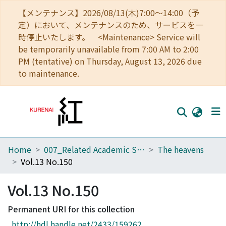
【メンテナンス】2026/08/13(木)7:00～14:00（予
定）において、メンテナンスのため、サービスを一
時停止いたします。 <Maintenance> Service will
be temporarily unavailable from 7:00 AM to 2:00
PM (tentative) on Thursday, August 13, 2026 due
to maintenance.
Home
007_Related Academic Societies
The heavens
Home
Vol.13 No.150
Communities
Vol.13 No.150
Browse
Permanent URI for this collection
Download Ranking
http://hdl.handle.net/2433/159262