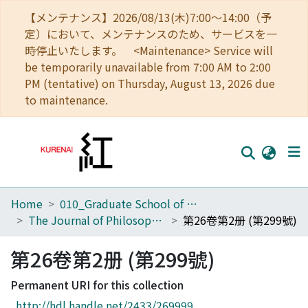
【メンテナンス】2026/08/13(木)7:00～14:00（予
定）において、メンテナンスのため、サービスを一
時停止いたします。 <Maintenance> Service will
be temporarily unavailable from 7:00 AM to 2:00
PM (tentative) on Thursday, August 13, 2026 due
to maintenance.
Home
010_Graduate School of Letters
Home
The Journal of Philosophical Studies
第26卷第2册 (第299號)
Communities
第26卷第2册 (第299號)
Browse
Permanent URI for this collection
Download Ranking
http://hdl.handle.net/2433/269999