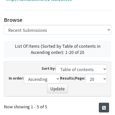
Access Statistics
Library Network
Browse
List Of Items (Sorted by Table of contents in
Ascending order): 1-20 of 20
Sort by:
In order:
Results/Page:
Update
Recent Submissions
Now showing
1 - 5 of 5