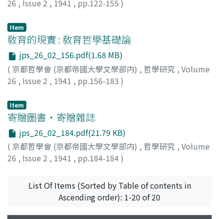
26
,
Issue 2
,
1941
,
pp.122-155
)
高橋, 敬視
Item
敎育的現實 : 敎育哲學基礎論
jps_26_02_156.pdf(1.68 MB)
(
京都哲學會 (京都帝國大學文學部内)
,
哲學研究
,
Volume
26
,
Issue 2
,
1941
,
pp.156-183
)
森, 昭
Item
寄贈圖書・寄贈雜誌
jps_26_02_184.pdf(21.79 KB)
(
京都哲學會 (京都帝國大學文學部内)
,
哲學研究
,
Volume
26
,
Issue 2
,
1941
,
pp.184-184
)
List Of Items (Sorted by Table of contents in
Ascending order): 1-20 of 20