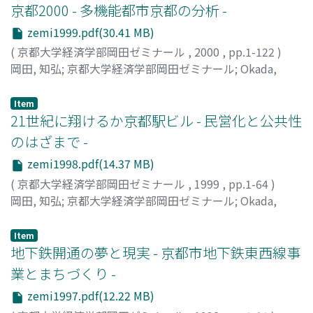
増加への不満や不安も高まっていることがわかった。さら
京都2000 - 多機能都市京都の分析 -
と思われる。あるいは誤解に基づく表現も少なからずある
ループごとに、合併の経緯や行財政分析等の共通事項を設
いる。ここでは地域再生の手段として市町村合併が位置づ
点を抱えているのかを調査した上で、今後の京都の持続的
に、このような地域の特殊性を踏まえて、東山区において
のではないかと考える。これらは,私の指導の足りなさに
定することに加え、それぞれの地域固有の特性（地域産
けられているのである。 そこで、2002年度の学生ゼミナ
zemi1999.pdf(30.41 MB)
発展のための政策的課題を探ることにした。具体的な調査
「まちづくり推進課」が、独自の基金を区内の社寺や企業
よるものであるが,編集後記にもあるように学生たちが自
業、高齢化と福祉、合併反対運動、地域自治組織等）に着
ールでは、統一テーマを「地域再生を考える」とし、京都
対象としては、祇園発と京野菜を取り上げた。調査は、祇
(
京都大学経済学部岡田ゼミナール
,
2000
,
pp.1-122
)
等からの寄付によって造成し、まちづくりの独自事業を開
覚している問題でもある。私としては今後の学生ゼミナー
目し、深く掘り下げる方法をとった。どのグループも、行
市内における観光振興による都市再生と、京都市以外の京
園祭班と京野菜班の2つのグループに分かれて、実施し
岡田, 知弘
;
京都大学経済学部岡田ゼミナール
;
Okada,
始しつつあることも知ることができた。京都市は、人口
ルの指導に生かしていきたいと考えているし,学生たちは
政機関にとどまらず、経済団体、住民自治組織、住民団
都府市町村部における市町村合併による地域再生の内実と
た。事前に、祇園奈及び京野菜に関する基本的文献や情報
Tomohiro
;
オカダ, トモヒロ
150万人近くの政令市であり、区には東京都の区制のよう
彼らなりに自らの次の課題としてとらえ,この経験を生か
体、議員等へのヒアリングを中心に調査を実施したが、II
問題点、政策的課題を探ることにした。 調査は、観光班
の整理分析を行い、予備的な調査を行った。また、比較調
な独自の行財政権限は存在しない。ところが、区ごとにみ
Item
して,次のステップに取り組んでいくことだろうと思う。ぜ
章の京北町地域では、自治振興会のご協力をえて住民アン
と合併班の2つのグループに分かれて、実施した。事前
査対象地として、高知市を選び、9月8日から10日にかけ
21世紀に翔けるか京都駅ビル - 民営化と公共性
れば、産業面でも、生活面でも、環境面でも、それぞれ独
ひ,大小に関わらず忌憧のないご指摘,ご批判をいただきた
ケートも試みた。これらの調査結果をグループごとにまと
に、観光及び市町村合併に関する基本的文献や情報の整理
て、高知市役所及び商工会議所、JA高知市、高知県の食を
自の特質をもっている。そのような地域の個性に合わせた
のはざまで -
い。最後になったが,京都市役所の大路健志さん,森藤淳さ
める作業を行ったが、できるだけ客観的なデータに基づく
分析を行い、予備的な調査を行った。また、比較調査対象
考える会をヒアリング対象とした合宿調査に出かけた。高
地域政策を展開するには、地域の住民や各種団体と行政が
ん,小西満さんには,何度も学生のヒアリングに応じていた
検証を行うこととしたために、膨大なページ数の報告書と
地として、合併協議が進む観光都市＝高山市と古川町を選
zemi1998.pdf(14.37 MB)
知市は、いうまでもなく「よさこい祭り」で有名な都市で
協働することが、必要となるのは自明なことであろう。縦
だいた。本書末尾のヒアリング先一覧にある京都市内の団
なった。いま、行政を中心とした合併検証報告書が各自治
び、9月26日から28日にかけて、市役所及び町役場、商工
(
京都大学経済学部岡田ゼミナール
,
1999
,
pp.1-64
)
あり、全国有数の野菜生産県の県庁所在地でもある。加え
割り行政をバラバラに展開するのではなく、それぞれの地
体,企業,個人の皆さんにも大変お世話になった。また,比較
体で公表されつつあるが、それらと比較するならば、本報
会議所を中心とした合宿調査に出かけた。高山市は飛騨2
岡田, 知弘
;
京都大学経済学部岡田ゼミナール
;
Okada,
て、古い歴史をもつ「街路市」も、全国に知られている。
域において産業振興、福祉施策、都市基盤の整備、治安の
調査として2014年9月に実施した鎌倉市内での調査合宿で
告書の特徴は、学生の視点から、行財政分野に限定せず、
郡との合併協議を進めていたが、編入合併方式に反発した
Tomohiro
;
オカダ, トモヒロ
高知では、よさこい集りの来歴や奈りとイベントとの違
維持を一体のものとして展開する方が、はるかに合理的で
も,鎌倉市役所の内山正徳さんはじめ担当部署の皆さん及
住民の地域生活や経済活動、さらに自治行為にいたる多面
合掌造りの村＝白川村と、NHKの朝のテレビ小説「さく
い、行政や商工会議所のサポート体制、高知の野菜の生産
Item
あり、かつ効率的である。本報告書では、日本有数の観光
び商工会議所や関係諸機関の皆さんにご協力をいただい
的な分野にわたる地域への影響を丁寧かつ率直に明らかに
ら」の舞台ともなった古川町が、合併協議からの離脱の動
地下鉄開通の夢と現実 - 京都市地下鉄東西線事
と流通の仕組みなどについて、実務の専門家の立場から、
地である清水地区における、観光振興、交通対策、生活の
た。大学院生の望月理生君には,例年のことながら報告書
していったところにある。もとより、そこには認識不足に
きを示していたころであり、合併にまつわる問題点を担当
有益な話をうかがうことができた。この合宿調査の経験を
利便性や安全性の確保といった課題とその解決方向、政令
業とまちづくり -
の細部にわたってチェックし学生たちにアドバイスをして
よる不十分な記述や、誤解による記述も残されている可能
者の方々からリアルにお聞きすることができた。同時に、
糧にして、10月からは各班とも、京都市内で積極的に調査
市における区のあり方について、学生なりの視点からまと
zemi1997.pdf(12.22 MB)
もらった。さらに,経済学部からは学生学習研究支援経費
性もある。それらを含めて、ひとつの合併検証の記録とし
高山市や古川町が、それぞれライバル意識をもって、観光
を展開した。祇園祭班は、祭りの最も基本的な単位である
めている。今回の報告書は、調査や報告書のとりまとめを