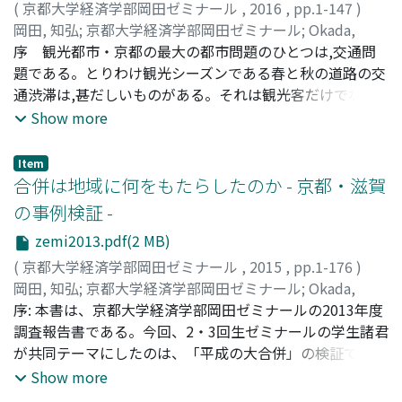
(
京都大学経済学部岡田ゼミナール
,
2016
,
pp.1-147
)
岡田, 知弘
;
京都大学経済学部岡田ゼミナール
;
Okada,
Tomohiro
序 観光都市・京都の最大の都市問題のひとつは,交通問
;
60177053
;
オカダ, トモヒロ
題である。とりわけ観光シーズンである春と秋の道路の交
通渋滞は,甚だしいものがある。それは観光客だけでなく,
住民にとっても大きな負担をともなっている。観光客が集
Show more
中する清水寺近くの東山区は,政令市のなかでも最も高齢
化が進んだ地域であり,自動車の渋滞とともに狭い歩道に
Item
溢れる観光客と自転車は,高齢の住民にとっては生命の危
合併は地域に何をもたらしたのか - 京都・滋賀
機にもつながる。というのも,いざというとき,救急車や消
の事例検証 -
防車が満足に走れないという状況が続くからである。道
zemi2013.pdf(2 MB)
は,人々の生を支え,まちをつくる存在でもある。京都市は,
上記の道路交通問題に対して,2001年度に嵐山地区から観
(
京都大学経済学部岡田ゼミナール
,
2015
,
pp.1-176
)
光ピーク時の交通実験を開始し,その後2004年度から東山
岡田, 知弘
;
京都大学経済学部岡田ゼミナール
;
Okada,
地区においても実施,以後両地区では交通対策として観光
Tomohiro
序: 本書は、京都大学経済学部岡田ゼミナールの2013年度
;
オカダ, トモヒロ
ピーク時対応を毎年実施している。そしてパークアンドラ
調査報告書である。今回、2・3回生ゼミナールの学生諸君
イドや道路の一方通行化,種々の規制・誘導策を束ねた交
が共同テーマにしたのは、「平成の大合併」の検証であ
通需要管理政策を蓄積してきた。2006年度には「歩いて
る。「平成の大合併」とは、周知のように1999年の合併
Show more
楽しいまちなか戦略」の策定と四条通を中心とした交通対
特例法と、それを引き継いだ「合併新法」によって2010年