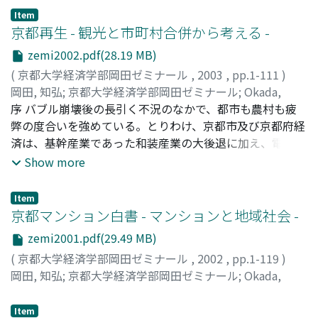
考察している。最後のIV章では嵐山での交通対策の展開過
10年を迎え、種々の特例措置が終了しつつある。現時点に
が、多国籍企業の立地点が短期間に移動するグローバル時
店街である。通りに沿って商店と住宅が相半ばしており、
Item
程と実施状況を,現地でのヒアリングとともに観光客への
おいて、市町村合併が地域に対してしいかなる影響をもた
代において都市の持続的発展をなしとげようとするなら
京都再生 - 観光と市町村合併から考える -
生活環境を維持しながら、より多くの観光客を集めるため
アンケート調査も織り交ぜて検討している。このように,
らしているのか、この点を調べてみたいというのが多くの
ば、その都市の個性を磨き上げることが必要不可欠な政策
の努力を積み重ねてきた歴史がある。他方、京都市におい
zemi2002.pdf(28.19 MB)
京都市の交通対策は,京都盆地全体をターゲットにしたも
学生の共通の問題関心となった。事前学習や松本市での合
課題となる。これは、1200年以上の歴史をもつ京都につ
ても、秋の観光シーズンにおける清水寺周辺の交通渋滞問
のから,各観光スポットや道路を中心にした特定地域の交
宿調査を経て、今回のゼミナールでは3つのグループをつ
(
京都大学経済学部岡田ゼミナール
,
2003
,
pp.1-111
)
いても、あてはまることである。この間のグローバル化
題について、2004年度から交通社会実験によって対応を開
通対策まで,重層的な構成となっており,それだけに交通需
くることにした。そのグループ分けの基準のひとつは、合
岡田, 知弘
;
京都大学経済学部岡田ゼミナール
;
Okada,
は、京都の個性、すなわち「京都らしさ」の希薄化を、も
始することとなった。京都市ではすでに嵐山でも先行的に
要管理政策が難しくなってきているといえる。これは,本
併方式の違いによる。合併方式には、大きな都市自治体に
Tomohiro
序 バブル崩壊後の長引く不況のなかで、都市も農村も疲
;
オカダ, トモヒロ
たらした。1980年代後半以降、織物業をはじめとする製
実施しており、それを東山にも拡張したものである。京都
書で紹介されているように内外の大都市で共通する問題で
周辺の小さな自治体が編入される「編入合併」と、自治体
弊の度合いを強めている。とりわけ、京都市及び京都府経
造業を基盤とする産業構造が、生産の海外シフトや逆輸入
市交通政策課と東山区役所、地元の自治会連合会や商店街
もある。本調査を通して,部分均衡だけでは対応が困難で
同士が対等合併し新しい自治体を形成する「新設合併」の
済は、基幹産業であった和装産業の大後退に加え、電気、
増大によって、大きく変容し、京都らしい「ものづくり」
だけでなく、清水寺や高台寺をはじめとする社寺、鉄道、
あり,一方で交通ピーク時を意識した時間軸の対策も意識
2つがあり、両者を対象にするということである。本報告
電子機械工業をはじめとする金属加工組立型産業の海外シ
Show more
の側面が急速に失われた。それとともに、町家を中心とし
バス、タクシー業界の代表、警察、国土交通省の担当者ら
しながら,他方でハード面での道路改良とソフト面での交
書では、II章の京都市と京北町との合併が「編入合併」に
フトが進むなかで、全国でも最も経済的な落ち込みの激し
た伝統的町並みが崩れ、マンションや駐車場が無秩序に建
による東山交通対策研究会が設直され、そこで交通需要管
通対策とを空間的に組み合わせていく必要があることが,
あたる。第二に、「新設合併」についても農村部の町村が
い地域のひとつになっている。 このような低迷から脱却す
設され、都市景観の側面においても、京都らしさの喪失が
Item
理施策の検討と実験が行われた。パークアンドライドの広
改めて浮かび上がったのではないかと考える。そこでは,
合併するタイプと、比較的都市化した市町が合併するタイ
るために、京都市では観光産業を「重要戦略産業」として
京都マンション白書 - マンションと地域社会 -
目立っている。そのなかにあって、京都らしさを持続的に
域展開とシャトルバスの運転、駐車場情報の徹底、路上駐
京都市と区,そして住民の間での合意づくりの創意工夫と
プがある。本報告書では、I章の南丹市の合併が前者にあ
位置づけ、「年間入洛観光客数5000万人」という目標を
作り出し、外部に情報発信しているものが、祇園祭に代表
車の禁止などを軸にした施策が、どのような成果を得、い
zemi2001.pdf(29.49 MB)
多くの住民の主体的参加が求められてもいる。本報告書
たり、III章の滋賀県近江八幡市の合併が後者にあたる。近
掲げ、観光振興を軸にした都市再生を図ろうとしている。
される祭りや、京料理や京野菜に象徴される食生活である
かなる課題を残したかも知りたいところであった。また、
(
京都大学経済学部岡田ゼミナール
,
2002
,
pp.1-119
)
が,交通問題と日々格闘されている住民や行政のみなさん
江八幡市と安土町との合併を採り上げたのは、京都府以外
他方、府内市町村では、「平成の大合併」を推進する政府
といえる。そこで、2003年度の学生ゼミナールでは、統
フィールド調査を繰り返すなかで、東山区が京都市内にあ
岡田, 知弘
;
京都大学経済学部岡田ゼミナール
;
Okada,
の参考になれば,幸甚である。ただし,本報告書は,それぞれ
の府県における市町村合併をみてみたいということと、激
や京都府の強い指導と「アメとムチ」の財政誘導政策の下
一テーマを「京都『らしさ』をつくるもの」とし、京都の
って最も高齢者比率が高く（2000年の国勢調査で
Tomohiro
;
オカダ, トモヒロ
の章ごと,あるいは章の内部でも,記述の粗密が存在してお
しい合併反対運動が展開された旧安土町の合併後の状況を
で、「市町村合併」の動きが急速に進みつつある。その合
地域的個性を生み出している祭りと食に注目し、それぞれ
28％）、交通問題だけでなく、買い物の便の悪さや、犯罪
Item
り,内容上あるいは表現上,不十分なところが残されている
調査してみたいという問題意識からであった。調査は、グ
併の目的のひとつとして、「地域の活性化」が掲げられて
がいかなる主体によって生み出され、現在どのような問題