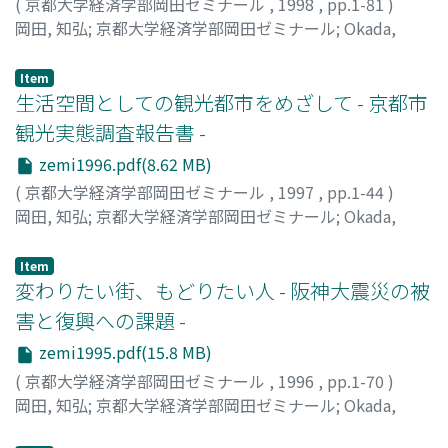
による助成をいただけることになった。これらのサポート
て、参照いただければありがたいと思う。併せて、忌憚の
振興をまちづくりの一環として明確に位置づけていること
(
京都大学経済学部岡田ゼミナール
,
1998
,
pp.1-81
)
山鉾町の保存会や、保存会の連合体であるとともに山鉾巡
経験したことのない2回生が中心となったため、内容的に
なしには,本書は刊行できなかったと思う。この場を借り
ないご批判をいただければ幸いである。
がよく理解できた。とくに古川町は、「さくら」の放映直
岡田, 知弘
;
京都大学経済学部岡田ゼミナール
;
Okada,
行を主催する団体でもある山鉾連合会でヒアリング調査を
も記述的にも不十分なところがあるとはいえ、清水地区の
て,お世話になった皆さんに,改めて御礼を申しあげる次第
後ということもあり、町の許容量をはるかに超える観光客
Tomohiro
;
オカダ, トモヒロ
する一方で、祭りをサポートしている京都市や京都府の関
市街地・商店街形成の歴史からはじまり、現在の交通問
である。
を受け入れつつあった。だが、同町は「観光客は多ければ
係機関の調査も行った。さらに、山鉾町のなかから太子山
Item
題、生活問題の実相を各種調査結果によって明確に把握
いいというものではない」という一種の「成長の管理」的
生活空間としての観光都市をめざして - 京都市
町と岩戸山町を選び、住民の皆さんへのアンケート調査を
し、その解決をめぐる基本的方向を試論ながら操示できた
な発想をもっており、住民ペースのまちづくりを追求して
実施した。太子山町はマンション建設によって新住民が増
観光実態調査報告書 -
ことは、大きな成果であると考えている。もちろん、現状
いた。このことが学生の目には新鮮に映ったようである。
えている街であり、岩戸山町は高齢化と人口減少が進行
把握や政策の方向性については、当然、異論もあると思わ
zemi1996.pdf(8.62 MB)
いずれにせよ、観光を軸にした個性的なまちづくりと合併
し、集りの担い手が少なくなっている街である。京野菜班
れる。是非、大小に関わらず、ご批判、ご教示を頂ければ
(
京都大学経済学部岡田ゼミナール
,
1997
,
pp.1-44
)
問題は、密接な関係にあることを学ぶことができた。 こ
では、京都産野菜の生産、流通、消費の全体像を探るため
幸いである。
岡田, 知弘
;
京都大学経済学部岡田ゼミナール
;
Okada,
の合宿調査の経験を糧にして、10月からは各班とも、京都
に、全農京都、京都府、京都市、京都府農業会議、京都市
Tomohiro
;
オカダ, トモヒロ
市内及び府内で積極的に調査を展開した。 観光班は、私
中央卸売市場、錦市場の京野菜専門店、京都生協等でのヒ
も関与した嵐山の交通実験に触発され、京都市の東山で最
Item
アリング調査とともに、上述の市内2町内の住民を対象に
変わりたい街、もどりたい人 - 阪神大震災の被
も交通渋滞の激しい五条坂周辺での交通量調査や住民・観
食生活に関するアンケートも行った。本報管書は、以上の
光客を対象にしたアンケートに取り組んだ。住民アンケー
害と復興への課題 -
調査結果を集約したものである。今年度の調査報告書も、
トの方は、短期間であったが従来の三倍を超える回収率を
二部構成をとることにした。第1部は、祇園祭を対象にし
zemi1995.pdf(15.8 MB)
得たうえ、自由記入欄には住民の方々の切実な思いが多数
ている。最初に、祇園祭の歴史と具体的内容を確認したう
(
京都大学経済学部岡田ゼミナール
,
1996
,
pp.1-70
)
書き込まれており、自動車の大量流入にともなう観光公害
えで、現況の祇園祭を、まず集りの主催者である八坂神
岡田, 知弘
;
京都大学経済学部岡田ゼミナール
;
Okada,
問題の深刻さを実感することができた。また、観光客を
社、山鉾連合会、保存会の視点から捉えている。その上
Tomohiro
;
オカダ, トモヒロ
5000万人に増やすことが、京都市財政や京都の産業振
で、祭りの基本単位である保存会がよって立つ「まち」の