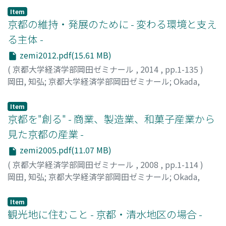
策の検討が開始され,社会実験を経たうえで,地元の関係者
度まで続けられた、政府主導の市町村合併政策である。ほ
Item
の問での長期にわたる議論のすえ計画が具体化し,2015年
ぼ10年の聞に、日本の市町村数は3232から1730まで減少
京都の維持・発展のために - 変わる環境と支え
度に四条通の歩道拡幅工事は完了した。ただし,その都市
した。政府は、当初、「地方分権の受け皿としての基礎自
る主体 -
計画決定をめぐって周辺地区の住民やタクシー業界等から
治体の行財政基盤の確立」を掲げ、1000市町村に集約す
zemi2012.pdf(15.61 MB)
の批判や不満の声が出されるようになり,工事開始直後の
ることを目標としていたが、全国各地で合併反対の動きが
2015年春の観光シーズンに四条通の渋滞問題が大きく報
あり、その目標は達成できなかった。1999年の合併特例
(
京都大学経済学部岡田ゼミナール
,
2014
,
pp.1-135
)
道される事態となった。京都市では東山区を中心にした東
法では、合併特例債の発行や地方交付税の算定替え特例
岡田, 知弘
;
京都大学経済学部岡田ゼミナール
;
Okada,
大路通の歩道拡幅も進めていたが,四条通との連結部分も
（合併前の自治体ごとに交付税を計算し、合算額を10年間
Tomohiro
;
オカダ, トモヒロ
あることから同事業については慎重に対応することを表明
にわたり交付。その後5年かけて、新市のみの一本算定と
Item
するに至っている。以上のように,一言で交通需要管理政
し本来の交付税水準に削減する）という「アメ」ととも
京都を"創る" - 商業、製造業、和菓子産業から
策といっても,そう簡単に多数人たちがつくり出す複雑な
に、小規模自治体ほど地方交付税の削減率を高める「ム
見た京都の産業 -
交通流動を「管理」できるわけではない。道路を使う主体
チ」の政策手段が準備され、合併を推進した。しかも、そ
zemi2005.pdf(11.07 MB)
も目的も,交通手段も多様である。企業,住民,観光客が自動
の際に、「合併すれば地域は活性化する」という言説が意
(
京都大学経済学部岡田ゼミナール
,
2008
,
pp.1-114
)
車,自転車,徒歩で利用するだけでなく,公共交通機関である
図的に流布された。例えば、小泉内閣の「骨太の方針
岡田, 知弘
;
京都大学経済学部岡田ゼミナール
;
Okada,
バス,タクシー,鉄道,さらに緊急車両も使う。また,道路の
2001」では、「『個性ある地方』の自立した発展と活性
Tomohiro
;
オカダ, トモヒロ
建設や管理については国,京都府,京都市が担当するが,道路
化を促進することが重要な課題である。このためすみやか
交通の安全については京都府警が責任をもつ。だからこ
な市町村の再編を促進する」と明記された。市町村合併に
Item
観光地に住むこと - 京都・清水地区の場合 -
そ,道路利用のソフト面だけでなく,ハード面でも,何らかの
よって地域が活性化するという理由について、当時の総務