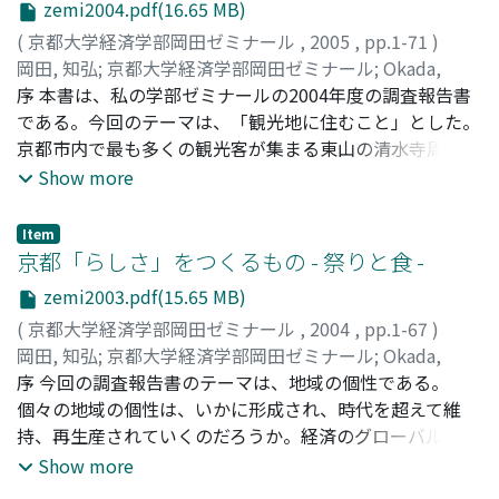
施策の合意づくりには時間がかかり,当初の計画どおりに
省のホームページでは、「より大きな市町村の誕生が、地
zemi2004.pdf(16.65 MB)
進まない場合も現実にはおこる。2014年度の2・3回生ゼ
域の存在感や『格』の向上と地域のイメージアップにつな
(
京都大学経済学部岡田ゼミナール
,
2005
,
pp.1-71
)
ミナールでは,この複雑な問題に果敢に挑戦し,観光都市・
がり、企業の進出や若者の定着、重要プロジェクトの誘致
岡田, 知弘
;
京都大学経済学部岡田ゼミナール
;
Okada,
京都における交通問題と交通対策の全容を把握したうえ
が期待できます」と掲げられたのである。「感」「格」
Tomohiro
序 本書は、私の学部ゼミナールの2004年度の調査報告書
;
オカダ, トモヒロ
で,交通対策の形成過程と帰結を仔細に検証する活動を行
「イメージ」「期待できます」という、客観的な根拠に基
である。今回のテーマは、「観光地に住むこと」とした。
った。調査をすすめるにあたって,京都市と同様,古都とし
づかない、主観的な言葉と期待感で活性化が語られていた
京都市内で最も多くの観光客が集まる東山の清水寺周辺が
て観光客が集中する鎌倉市を比較対照地域として選定
といえる。ところが、時間経過とともに、合併による効果
調査対象地である。観光客が集中することによって、門前
Show more
し,2014年9月に鎌倉市役所,商工会議所及び市内観光スポ
が、地方行財政面だけでなく、地域経済・地域社会への影
の商店街が潤う一方で、年々交通渋滞やゴミ問題等、住民
ットで現地調査を実施し,京都での本調査の進め方を決め
響として、芳しくないことが全国各地から指摘されるよう
にとっては「観光公害」とも表現される負担が増大してい
Item
た。調査は,①行政班,②四条通班,③東山班,④嵐山班に分
になった。その結果、2009年6月の第29次地方制度調査会
る。住民の生活空間のなかに多くの観光客が入り込んでく
京都「らしさ」をつくるもの - 祭りと食 -
かれて実施した。これは本書の構成にも反映されている。
の答申では、政府主導による市町村合併については「一区
る諸問題をいかに解決するかという難問が、住民、そして
行政班が担当した1章では,京都市の全体的な交通問題と交
切り」をつけるとされたのである。同調査会発足当時は、
zemi2003.pdf(15.65 MB)
行政に対してつきつけられることになる。この間題につい
通施策の展開過程と内容を検討している。II章では「歩い
自公政権の下で、さらなる市町村合併に加えて、現行の都
(
京都大学経済学部岡田ゼミナール
,
2004
,
pp.1-67
)
ては、過去の私の学部ゼミナールでも、たびたび取り上
て楽しいまちなか」戦略の主要事業である四条通の歩道拡
道府県を廃止し、国の地方出先機関と再編統合をはかる道
岡田, 知弘
;
京都大学経済学部岡田ゼミナール
;
Okada,
げ、同地域の皆さんに対してヒアリング調査やアンケート
幅事業について,その背景と事業の形成過程を関係者にヒ
州制の導入も本格的に検討されようとしていた。だが、同
Tomohiro
序 今回の調査報告書のテーマは、地域の個性である。
;
オカダ, トモヒロ
を何度か実施してきた。たまたま、2002年度の調査報告
アリングしながら追跡している。ただし,工事が開始され
調査会においては、合併検証なくしてさらなる市町村合併
個々の地域の個性は、いかに形成され、時代を超えて維
書『京都再生』が新聞で報道されたことをきっかけに、清
る前までの検証であることを断っておきたい。つづく皿章
をすすめるべきではないという意見が多く出されたのであ
持、再生産されていくのだろうか。経済のグローバル化が
水寺の麓にある茶わん坂商店街の皆さんとの交流が始まっ
では,東大路通の交通対策と歩道拡幅構想について,住民合
る。「平成の大合併」においては、2004年から05年にか
進展すればするほど、「グローバル・スタンダード」の普
Show more
た。茶わん坂は、もともとは清水焼の窯が立地していたと
意の難しさに焦点をあてて,各方面へのヒアリングを基に
けて合併した自治体が多い。それらの自治体は、合併から
及により世界的規模で都市の画一化、標準化が進む。だ
ころであり、清水寺門前の商店街としては後発の新しい商