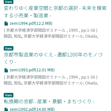
興、雇用創出にどれだけの効果があるのかを探るために、
Item
構造変化を統計及び独自アンケートの分析によって検討し
変わりゆく産業空間と京都の選択 - 未来を模索
京都市役所の関係部局や観光関連業者の皆さんへのヒアリ
ている。そして、行政のサポートの現状と政策課題を指摘
ンケも積極的に行った。 他方、合併班も、京都府内で合
する小売業・製造業 -
したうえで、今後の祇園祭のあり方を展望している。そこ
併協議を開始している自治体の関係者にメールでアンケー
では、都心部における都市構造の変化（少子高齢化とマン
zemi1994.pdf(12.2 MB)
トを送ったほか、現地の合併協議会を傍聴したり、関係者
ションラッシュの同時展開）にともなう祭りの担い手不足
(
京都大学経済学部岡田ゼミナール
,
1995
,
pp.1-58
)
からヒアリングを行ったりした。特に相楽7町村と、宮
問題や旧住民と新住民との祭りに対する温度差、祭りを行
岡田, 知弘
;
京都大学経済学部岡田ゼミナール
;
Okada,
津・与謝5市町の合併協議会については、ホームページの
うための保存会レベルでの財政問題と町ごとの不均等性、
Tomohiro
;
オカダ, トモヒロ
情報も含め、くまなく分析を行ったたけでなく、合併協議
観光客数の増大を第一義とする京都市の観光政策とトイ
Item
会の面々や野田川町の大田町長からも、貴重なお話をうか
レ・ゴミ問題に代表される祭りの社会的コストの分担問題
京都市製造業のゆくえ - 遷都1200年のモノづ
がうことができた。 以上のように、学生たちは、授業の
などが、政策的課題となっていることを指摘している。第
くり -
合間をぬって、京都府下を走り回り、資料収集やヒアリン
2部は、京都産野菜を対象にしたレポートである。ここで
グを重ね、その成果を毎週のゼミで報告し、熱心な議論を
は、まず近年の農産物輸入政策にともなう輸入野菜の急増
zemi1993.pdf(12.01 MB)
行った。その成果が、この報告書に結実したといってよ
と食料自給率の低下現象を指摘したうえで、京都産野菜に
(
京都大学経済学部岡田ゼミナール
,
1994
,
pp.1-50
)
い。報告書の構成は、大きく2つに分かれる。第1部は、都
注目する理由が述べられている。次に、京都の野菜生産と
岡田, 知弘
;
京都大学経済学部岡田ゼミナール
;
Okada,
心部の地域再生について、観光振興を切り口にして明らか
都市農業の特質について歴史的に捉えたうえで、近年首都
Tomohiro
;
オカダ, トモヒロ
にしている。その際、3つの視点が据えられている。第一
圏向けに生産拡大を成し遂げた「京野菜」の生産と流通の
Item
が雇用、第二が交通、第三が財政である。最後の章では、
実態や京都府のブランド化事業の成果、都心部の住民アン
転換期の京都 - 産業・景観・まちづくり -
全体の統括として、観光振興による京都市再生の可能性に
ケート結果をもとにした京野菜の地域内消費の実相に迫っ
zemi1992.pdf(14.85 MB)
ついて論じられている。第2部は、市町村合併を切り口に
ている。最後に、これらの検討を踏まえて、担い手問題も