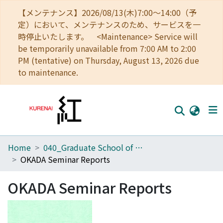
【メンテナンス】2026/08/13(木)7:00～14:00（予
定）において、メンテナンスのため、サービスを一
時停止いたします。 <Maintenance> Service will
be temporarily unavailable from 7:00 AM to 2:00
PM (tentative) on Thursday, August 13, 2026 due
to maintenance.
Home
040_Graduate School of Economics
Home
OKADA Seminar Reports
Communities
OKADA Seminar Reports
Browse
Download Ranking