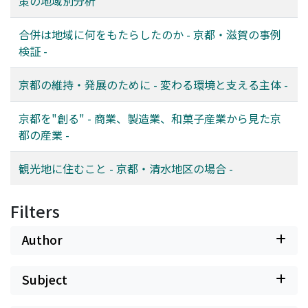
策の地域別分析
いる。多くの学生が執筆しているために、論述の精粗や日
本語表現の拙さも散見される。とはいえ、経済学の教科書
合併は地域に何をもたらしたのか - 京都・滋賀の事例
的な枠組みからは捉えきれない「地域の個性」「京都らし
検証 -
さ」という困難で複雑な応用問題に、敢えて挑戦し、若い
者直な感性で苦労しながらまとめた学生たちに心から拍手
京都の維持・発展のために - 変わる環境と支える主体 -
を送りたいと思う。
京都を"創る" - 商業、製造業、和菓子産業から見た京
都の産業 -
観光地に住むこと - 京都・清水地区の場合 -
Filters
Author
Subject