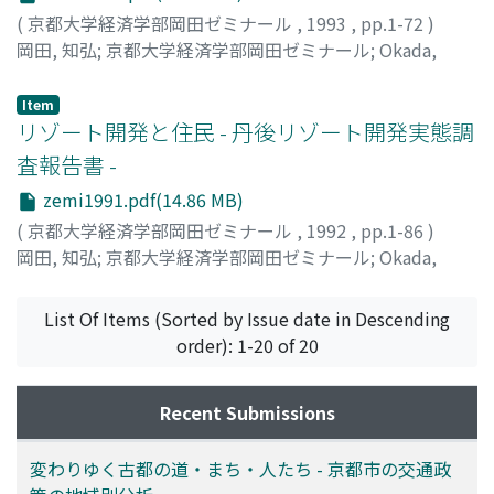
して、地域の再生を考察している。全体を4章に分け、最
(
京都大学経済学部岡田ゼミナール
,
1993
,
pp.1-72
)
視野に入れた、京都における野菜生産の持続的発展の政策
初に今回の市町村合併の歴史的経緯と京都府内での合併の
岡田, 知弘
;
京都大学経済学部岡田ゼミナール
;
Okada,
的課題を提示している。とりわけ、京野菜ブームのなか
動きを総論的にとりあげた上で、京都府北部の宮津・与謝
Tomohiro
;
オカダ, トモヒロ
で、その生産量や消費量は急増しているものの、それは首
地域と、京都府南部の相楽郡の事例を続く2つの章で分析
都圏など府外市場向けの比較的高値の京野菜であること、
Item
している。そこでは、合併をめぐる各地域内の市町村の利
リゾート開発と住民 - 丹後リゾート開発実態調
しかも、みず莱や壬生菜などの特定品目に特化しつつあ
害対立の関係が具体的に描き出されている。そして最後の
り、京都府内や市内では逆に割高感があり消費を拡大する
査報告書 -
章では、総括として「合併で地域再生はなさるか」という
ためには生産者や行政サイドで独自の取り組みが必要であ
zemi1991.pdf(14.86 MB)
問題について、試論を提起している。 もとより、本書の内
ること、また京野菜ブームのなかで他県産の野菜が市場に
容につちえは、事実誤認があったり、異論もあるかと思
(
京都大学経済学部岡田ゼミナール
,
1992
,
pp.1-86
)
参入しており、これへの対応も生産、流通面で必要になっ
う。大小に関わらず、忌憚のないご意見、ご感想を頂けれ
岡田, 知弘
;
京都大学経済学部岡田ゼミナール
;
Okada,
ていることに注目し、食の安全性に重点をおいた地産地消
ば、幸いである。 本報告書は、例年通り、私が指導する
Tomohiro
;
オカダ, トモヒロ
の取り組みや、生産者と消費者との結びつきが求められて
2･3回生ゼミナールの学生が、分担執筆を行っている。多
いると指摘している。もとより、以上のような大きなテー
List Of Items (Sorted by Issue date in Descending
くの学生が執筆しているために、論述の精粗や日本語表現
マを学生が実質半年の調査で完全に解明しきることは不可
order): 1-20 of 20
の拙さも散見される。だが、専門の研究者も困難を感じる
能なことである。調査や分析の不十分な点も多々見られ
重いテーマに体当たりで取組み、若い感性で分析した本報
る。また、事実誤謬していたり、異論のある記述も見られ
Recent Submissions
告書は、十分読み応えのある作品になっているかと思う。
ると思う。大小に関わらず、忌博のないご意見、ご感想を
頂ければ、幸いである。本報告書は、例年通り、私が指導
変わりゆく古都の道・まち・人たち - 京都市の交通政
する3回生ゼミナールの学生が、全員で分担して執筆して