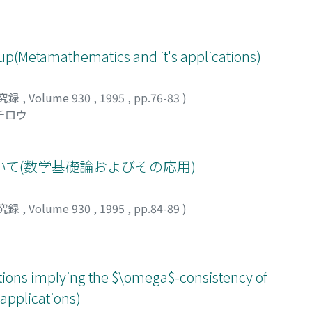
oup(Metamathematics and it's applications)
究録
,
Volume 930
,
1995
,
pp.76-83
)
チロウ
て(数学基礎論およびその応用)
究録
,
Volume 930
,
1995
,
pp.84-89
)
ations implying the $\omega$-consistency of
applications)