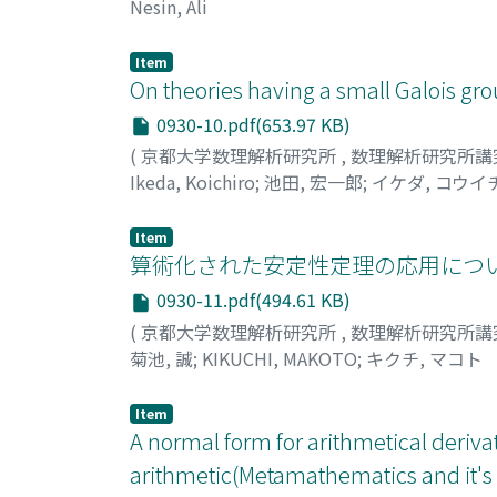
Nesin, Ali
Item
On theories having a small Galois gr
0930-10.pdf(653.97 KB)
(
京都大学数理解析研究所
,
数理解析研究所講
Ikeda, Koichiro
;
池田, 宏一郎
;
イケダ, コウイ
Item
算術化された安定性定理の応用につい
0930-11.pdf(494.61 KB)
(
京都大学数理解析研究所
,
数理解析研究所講
菊池, 誠
;
KIKUCHI, MAKOTO
;
キクチ, マコト
Item
A normal form for arithmetical deriv
arithmetic(Metamathematics and it's 