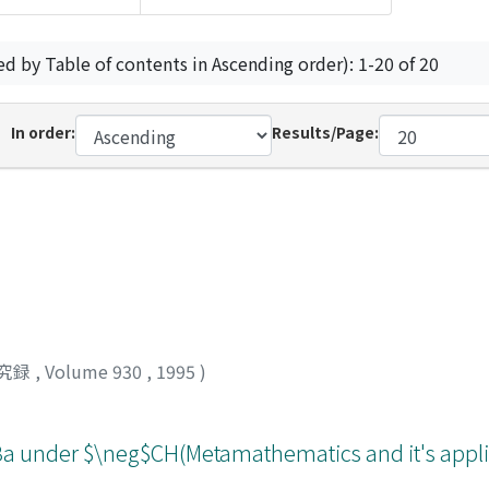
ed by Table of contents in Ascending order): 1-20 of 20
In order:
Results/Page:
究録
,
Volume 930
,
1995
)
cBa under $\neg$CH(Metamathematics and it's appli