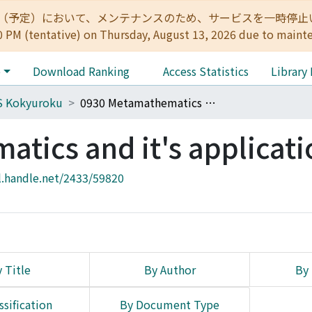
:00（予定）において、メンテナンスのため、サービスを一時停止いたします。 
0 PM (tentative) on Thursday, August 13, 2026 due to maint
e
Download Ranking
Access Statistics
Library
S Kokyuroku
0930 Metamathematics and it's applications
tics and it's applicati
l.handle.net/2433/59820
 Title
By Author
By 
ssification
By Document Type