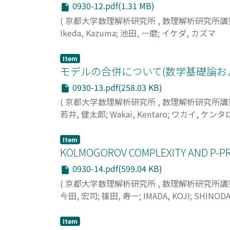
0930-12.pdf(1.31 MB)
(
京都大学数理解析研究所
,
数理解析研究所講
Ikeda, Kazuma
;
池田, 一磨
;
イケダ, カズマ
Item
モデルの合併について(数学基礎論お
0930-13.pdf(258.03 KB)
(
京都大学数理解析研究所
,
数理解析研究所講
若井, 健太郎
;
Wakai, Kentaro
;
ワカイ, ケンタ
Item
KOLMOGOROV COMPLEXITY AND P-PRIN
0930-14.pdf(599.04 KB)
(
京都大学数理解析研究所
,
数理解析研究所講
今田, 宏司
;
篠田, 寿一
;
IMADA, KOJI
;
SHINODA
Item