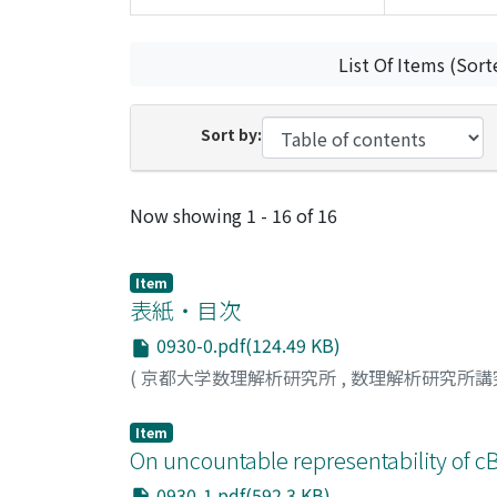
List Of Items (Sort
Sort by:
Recent Submissions
Now showing
1 - 16 of 16
Item
表紙・目次
0930-0.pdf(124.49 KB)
(
京都大学数理解析研究所
,
数理解析研究所講
Item
On uncountable representability of 
0930-1.pdf(592.3 KB)