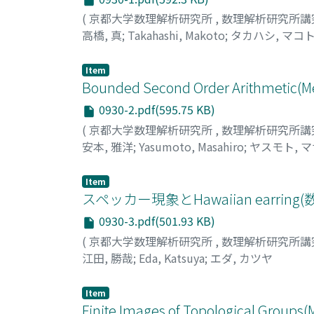
(
京都大学数理解析研究所
,
数理解析研究所講
高橋, 真
;
Takahashi, Makoto
;
タカハシ, マコ
Item
Bounded Second Order Arithmetic(Met
0930-2.pdf(595.75 KB)
(
京都大学数理解析研究所
,
数理解析研究所講
安本, 雅洋
;
Yasumoto, Masahiro
;
ヤスモト, 
Item
スペッカー現象とHawaiian earri
0930-3.pdf(501.93 KB)
(
京都大学数理解析研究所
,
数理解析研究所講
江田, 勝哉
;
Eda, Katsuya
;
エダ, カツヤ
Item
Finite Images of Topological Groups(