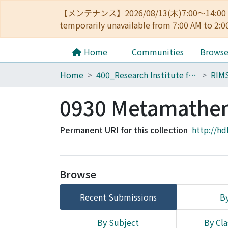
【メンテナンス】2026/08/13(木)7:00～14
temporarily unavailable from 7:00 AM to 2:0
Home
Communities
Brows
Home
400_Research Institute for Mathematical Sciences
RIM
0930 Metamathema
Permanent URI for this collection
http://hd
Browse
Recent Submissions
By
By Subject
By Cla