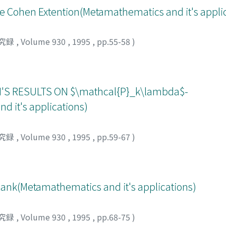
he Cohen Extention(Metamathematics and it's appli
究録
,
Volume 930
,
1995
,
pp.55-58
)
ミ
S RESULTS ON $\mathcal{P}_k\lambda$-
it's applications)
究録
,
Volume 930
,
1995
,
pp.59-67
)
Rank(Metamathematics and it's applications)
究録
,
Volume 930
,
1995
,
pp.68-75
)