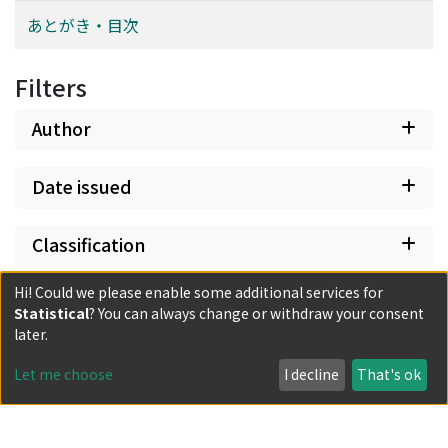
あとがき・目次
Filters
Author
Date issued
Classification
Hi! Could we please enable some additional services for
Document Type
Statistical
? You can always change or withdraw your consent
later.
Has files
Let me choose
I decline
That's ok