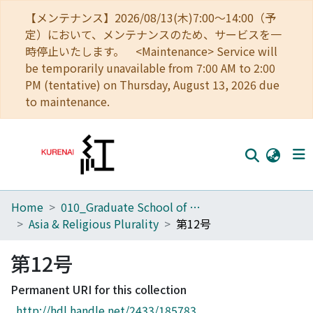
【メンテナンス】2026/08/13(木)7:00～14:00（予
定）において、メンテナンスのため、サービスを一
時停止いたします。 <Maintenance> Service will
be temporarily unavailable from 7:00 AM to 2:00
PM (tentative) on Thursday, August 13, 2026 due
to maintenance.
Home
010_Graduate School of Letters
Home
Asia & Religious Plurality
第12号
Communities
第12号
Browse
Permanent URI for this collection
Download Ranking
http://hdl.handle.net/2433/185783