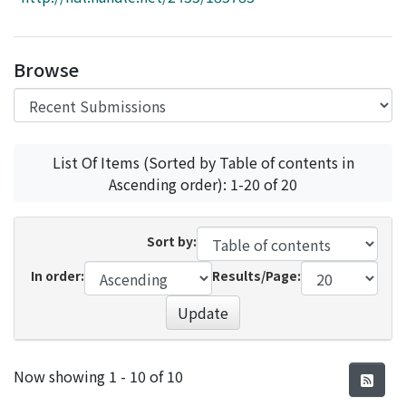
Access Statistics
Library Network
Browse
List Of Items (Sorted by Table of contents in
Ascending order): 1-20 of 20
Sort by:
In order:
Results/Page:
Update
Recent Submissions
Now showing
1 - 10 of 10