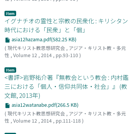
芦名, 定道
;
ASHINA, Sadamichi
;
アシナ, サダミチ
Item
イグナチオの霊性と宗教の民衆化 : キリシタン
時代における「民衆」と「個」
asia12hazama.pdf(582.25 KB)
(
現代キリスト教思想研究会
,
アジア・キリスト教・多元
性
,
Volume 12
,
2014
,
pp.93-110
)
狭間, 芳樹
;
HAZAMA, Yoshiki
;
ハザマ, ヨシキ
Item
<書評>岩野祐介著『無教会という教会 : 内村鑑
三における「個人・信仰共同体・社会」』 (教
文館, 2013年)
asia12watanabe.pdf(266.5 KB)
(
現代キリスト教思想研究会
,
アジア・キリスト教・多元
性
,
Volume 12
,
2014
,
pp.111-118
)
渡部, 和隆
;
WATANABE, Kazutaka
;
ワタナベ, カズタカ