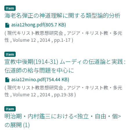
Item
海老名弾正の神道理解に関する類型論的分析
asia12hong.pdf(805.7 KB)
(
現代キリスト教思想研究会
,
アジア・キリスト教・多元
性
,
Volume 12
,
2014
,
pp.1-17
)
洪, 伊杓
;
Hong, Yi Pyo
Item
宣教中後期(1914-31) ムーディの伝道論と実践 :
伝道師の給与問題を中心に
asia12mino.pdf(754.44 KB)
(
現代キリスト教思想研究会
,
アジア・キリスト教・多元
性
,
Volume 12
,
2014
,
pp.19-38
)
三野, 和惠
;
MINO, Kazue
;
40882618
;
ミノ, カズエ
Item
明治期・内村鑑三における<独立・自由・個>
の展開 (1)