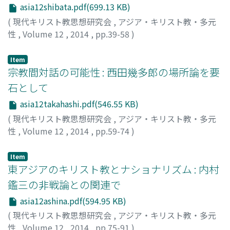
asia12shibata.pdf(699.13 KB)
(
現代キリスト教思想研究会
,
アジア・キリスト教・多元
性
,
Volume 12
,
2014
,
pp.39-58
)
柴田, 真希都
;
SHIBATA, Makito
;
シバタ, マキト
Item
宗教間対話の可能性 : 西田幾多郎の場所論を要
石として
asia12takahashi.pdf(546.55 KB)
(
現代キリスト教思想研究会
,
アジア・キリスト教・多元
性
,
Volume 12
,
2014
,
pp.59-74
)
髙橋, 勝幸
;
TAKAHASHI, Katsuyuki
;
タカハシ, カツユキ
Item
東アジアのキリスト教とナショナリズム : 内村
鑑三の非戦論との関連で
asia12ashina.pdf(594.95 KB)
(
現代キリスト教思想研究会
,
アジア・キリスト教・多元
性
,
Volume 12
,
2014
,
pp.75-91
)