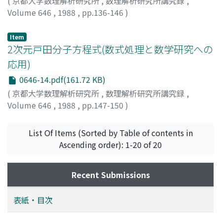
(
京都大学数理解析研究所
,
数理解析研究所講究録
,
Volume 646
,
1988
,
pp.136-146
)
野田, 松太郎
;
越智, 正明
;
NODA, Matu-Tarow
;
OCHI,
Masaaki
;
ノダ, マツタロウ
;
オチ, マサアキ
Item
2次元戸田分子方程式(数式処理と数学研究への
応用)
0646-14.pdf(161.72 KB)
(
京都大学数理解析研究所
,
数理解析研究所講究録
,
Volume 646
,
1988
,
pp.147-150
)
広田, 良吾
;
Hirota, Ryogo
;
ヒロタ, リョウゴ
List Of Items (Sorted by Table of contents in
Ascending order): 1-20 of 20
Recent Submissions
表紙・目次