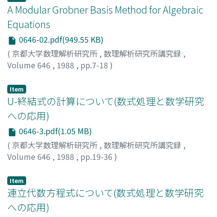
A Modular Grobner Basis Method for Algebraic
Equations
0646-02.pdf(949.55 KB)
(
京都大学数理解析研究所
,
数理解析研究所講究録
,
Volume 646
,
1988
,
pp.7-18
)
Sasaki, Tateaki
;
Takeshima, Taku
Item
U-終結式の計算について(数式処理と数学研究
への応用)
0646-3.pdf(1.05 MB)
(
京都大学数理解析研究所
,
数理解析研究所講究録
,
Volume 646
,
1988
,
pp.19-36
)
藤瀬, 哲朗
;
村尾, 裕一
;
Fujise, Tetsuro
;
Murao, Hirokazu
;
フジセ, テツロウ
;
ムラオ, ヒロカズ
Item
連立代数方程式について(数式処理と数学研究
への応用)