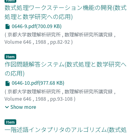
数式処理ワークステーション機能の開発(数式
処理と数学研究への応用)
0646-9.pdf(700.09 KB)
(
京都大学数理解析研究所
,
数理解析研究所講究録
,
Volume 646
,
1988
,
pp.82-92
)
対馬, 勝英
;
広田, 健児
;
Tsushima, Katsuhide
;
Hirota,
Kenji
;
ツシマ, カツヒデ
;
ヒロタ, ケンジ
Item
作図問題解答システム(数式処理と数学研究へ
の応用)
0646-10.pdf(977.68 KB)
(
京都大学数理解析研究所
,
数理解析研究所講究録
,
Volume 646
,
1988
,
pp.93-108
)
加古, 富志雄
;
岸本, 一男
;
山本, 潔
;
翁長, 健治
;
Kako, Fujio
;
Show more
Kishimoto, Kazuo
;
Yamamoto, Kiyoshi
;
Onaga, Kenji
;
カ
コ, フジオ
;
キシモト, カズオ
;
ヤマモト, キヨシ
;
オナガ, ケ
Item
ンジ
一階述語インタプリタのアルゴリズム(数式処