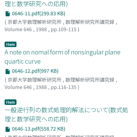
理と数学研究への応用)
0646-11.pdf(299.83 KB)
(
京都大学数理解析研究所
,
数理解析研究所講究録
,
Volume 646
,
1988
,
pp.109-115
)
元吉, 文男
;
佐藤, 泰介
;
Motoyoshi, Fumio
;
Sato, Taisuke
;
モトヨシ, フミオ
;
サトウ, タイスケ
Item
A note on nomal form of nonsingular plane
quartic curve
0646-12.pdf(997 KB)
(
京都大学数理解析研究所
,
数理解析研究所講究録
,
Volume 646
,
1988
,
pp.116-135
)
Takahashi, Tadashi
;
高橋, 正
;
タカハシ, タダシ
Item
一般逆行列の数式処理的解法について(数式処
理と数学研究への応用)
0646-13.pdf(558.72 KB)