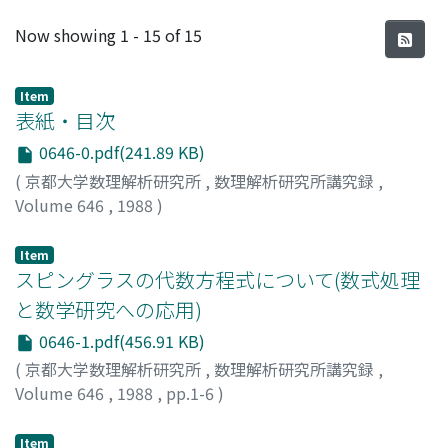
Recent Submissions
Now showing
1 - 15 of 15
Item
表紙・目次
0646-0.pdf(241.89 KB)
(
京都大学数理解析研究所
,
数理解析研究所講究録
,
Volume 646
,
1988
)
Item
スピングラスの代数方程式について(数式処理
と数学研究への応用)
0646-1.pdf(456.91 KB)
(
京都大学数理解析研究所
,
数理解析研究所講究録
,
Volume 646
,
1988
,
pp.1-6
)
一松, 信
;
Hitotumatu, Sin
;
ヒトツマツ, シン
Item