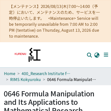
【メンテナンス】2026/08/13(木)7:00～14:00（予
定）において、メンテナンスのため、サービスを一
時停止いたします。 <Maintenance> Service will
be temporarily unavailable from 7:00 AM to 2:00
PM (tentative) on Thursday, August 13, 2026 due
to maintenance.
Home
400_Research Institute for Mathematical Sciences
Home
RIMS Kokyuroku
0646 Formula Manipulation and Its Applications to Mathematical Research
Communities
0646 Formula Manipulation
Browse
and Its Applications to
Download Ranking
Mathematical Research