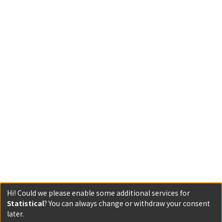
Hi! Could we please enable some additional services for
Statistical
? You can always change or withdraw your consent
Powered by DSpace and JAIRO Crawler-List
later.
All items in KURENAI are protected by original copyright,