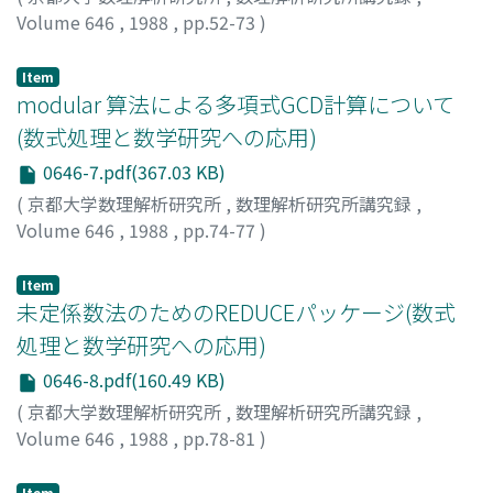
Volume 646
,
1988
,
pp.52-73
)
Sasaki, Tateaki
;
Suzuki, Masayuki
;
佐々木, 建昭
;
鈴木, 正
幸
;
ササキ, タテアキ
;
スズキ, マサユキ
Item
modular 算法による多項式GCD計算について
(数式処理と数学研究への応用)
0646-7.pdf(367.03 KB)
(
京都大学数理解析研究所
,
数理解析研究所講究録
,
Volume 646
,
1988
,
pp.74-77
)
横山, 和弘
;
野呂, 正行
;
竹島, 卓
;
Yokoyama, K.
;
Noro, M.
;
Takeshima, T.
Item
未定係数法のためのREDUCEパッケージ(数式
処理と数学研究への応用)
0646-8.pdf(160.49 KB)
(
京都大学数理解析研究所
,
数理解析研究所講究録
,
Volume 646
,
1988
,
pp.78-81
)
伊藤, 雅明
;
Ito, Masaaki
;
イトウ, マサアキ
Item