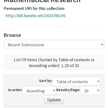
Access Statistics
Permanent URI for this collection
Library Network
http://hdl.handle.net/2433/98195
Browse
List Of Items (Sorted by Table of contents in
Ascending order): 1-20 of 20
Sort by:
In order:
Results/Page:
Update