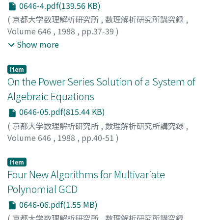
0646-4.pdf(139.56 KB)
(
京都大学数理解析研究所
,
数理解析研究所講究録
,
Volume 646
,
1988
,
pp.37-39
)
小林, 英恒
;
森継, 修一
;
ホーガン, ロバート
;
Kobayashi,
Show more
Hidetsune
;
Moritsugu, Shuichi
;
Hogan, Robert W.
;
コバ
ヤシ, ヒデツネ
;
モリツグ, シュウイチ
;
ホーガン, ロバート
Item
On the Power Series Solution of a System of
Algebraic Equations
0646-05.pdf(815.44 KB)
(
京都大学数理解析研究所
,
数理解析研究所講究録
,
Volume 646
,
1988
,
pp.40-51
)
Moritsugu, S.
;
Furukawa, A.
;
Kobayashi, H.
;
Sasaki, T.
Item
Four New Algorithms for Multivariate
Polynomial GCD
0646-06.pdf(1.55 MB)
(
京都大学数理解析研究所
,
数理解析研究所講究録
,