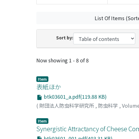
List Of Items (Sort
Sort by:
Recent Submissions
Now showing
1 - 8 of 8
Item
表紙ほか
btk03601_a.pdf(119.88 KB)
(
財団法人防虫科学研究所
,
防虫科学
,
Volum
Item
Synergistic Attractancy of Cheese C
btk03601_001.pdf(403.31 KB)