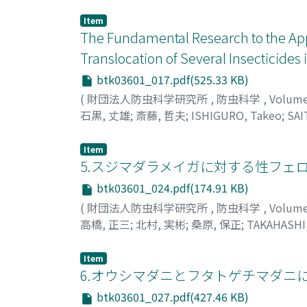
ヤトミ, キサブ
Item
The Fundamental Research to the Appl
Translocation of Several Insecticides 
btk03601_017.pdf(525.33 KB)
(
財団法人防虫科学研究所
,
防虫科学
,
Volum
石黒, 丈雄
;
斎藤, 哲夫
;
ISHIGURO, Takeo
;
SAI
Item
5.スジマダラメイガに対する性フェ
btk03601_024.pdf(174.91 KB)
(
財団法人防虫科学研究所
,
防虫科学
,
Volum
高橋, 正三
;
北村, 実彬
;
桑原, 保正
;
TAKAHASHI
タムラ, チカヨシ
;
クワハラ, ヤスマサ
Item
6.オウシマダニとフタトゲチマダニ
btk03601_027.pdf(427.46 KB)