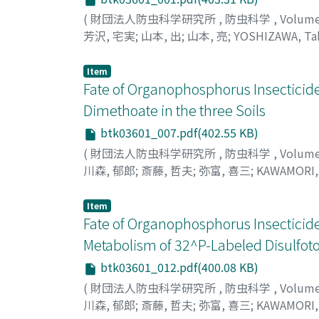
(
財団法人防虫科学研究所
,
防虫科学
,
Volum
芳沢, 宅実
;
山本, 出
;
山本, 亮
;
YOSHIZAWA, Ta
ヤマモト, リョウ
Item
Fate of Organophosphorus Insecticides 
Dimethoate in the three Soils
btk03601_007.pdf(402.55 KB)
(
財団法人防虫科学研究所
,
防虫科学
,
Volum
川森, 郁郎
;
斎藤, 哲夫
;
弥富, 喜三
;
KAWAMORI, 
ヤトミ, キサブ
Item
Fate of Organophosphorus Insecticides 
Metabolism of 32^P-Labeled Disulfoto
btk03601_012.pdf(400.08 KB)
(
財団法人防虫科学研究所
,
防虫科学
,
Volum
川森, 郁郎
;
斎藤, 哲夫
;
弥富, 喜三
;
KAWAMORI, 