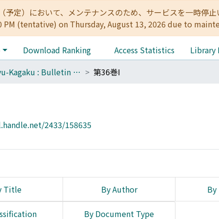
:00（予定）において、メンテナンスのため、サービスを一時停止いたします。 
0 PM (tentative) on Thursday, August 13, 2026 due to maint
e
Download Ranking
Access Statistics
Library
Botyu-Kagaku : Bulletin of the Institute of Insect Control : Scientific insect control : Scientific pest control
第36巻I
l.handle.net/2433/158635
 Title
By Author
By 
ssification
By Document Type