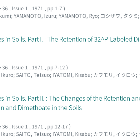
e 36
,
Issue 1
,
1971
,
pp.1-7
)
kumi
;
YAMAMOTO, Izuru
;
YAMAMOTO, Ryo
;
ヨシザワ, タクミ
in Soils. Part I. : The Retention of 32^P-Labeled D
e 36
,
Issue 1
,
1971
,
pp.7-12
)
Ikuro
;
SAITO, Tetsuo
;
IYATOMI, Kisabu
;
カワモリ, イクロウ
;
in Soils. Part II. : The Changes of the Retention an
n and Dimethoate in the Soils
e 36
,
Issue 1
,
1971
,
pp.12-17
)
Ikuro
;
SAITO, Tetsuo
;
IYATOMI, Kisabu
;
カワモリ, イクロウ
;