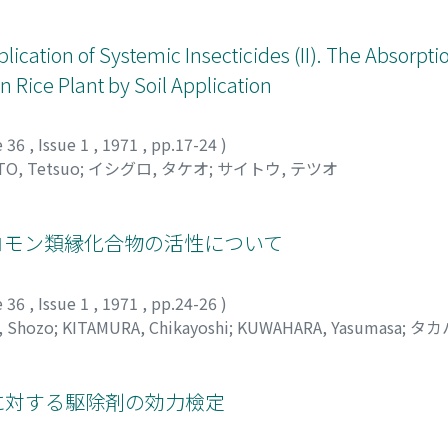
ication of Systemic Insecticides (II). The Absorpti
in Rice Plant by Soil Application
e 36
,
Issue 1
,
1971
,
pp.17-24
)
TO, Tetsuo
;
イシグロ, タケオ
;
サイトウ, テツオ
ロモン類縁化合物の活性について
e 36
,
Issue 1
,
1971
,
pp.24-26
)
, Shozo
;
KITAMURA, Chikayoshi
;
KUWAHARA, Yasumasa
;
タカ
に対する駆除剤の効力檢定