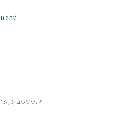
on and
ハシ, ショウゾウ
;
キ