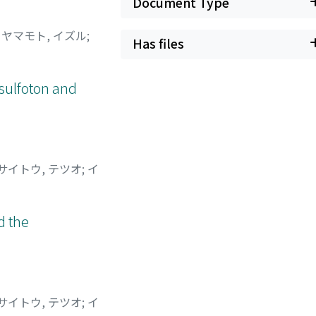
Document Type
;
ヤマモト, イズル
;
Has files
isulfoton and
サイトウ, テツオ
;
イ
d the
サイトウ, テツオ
;
イ