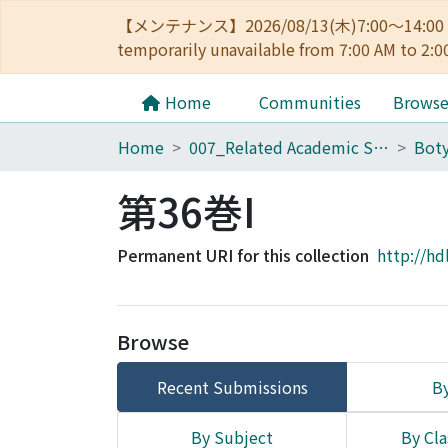
【メンテナンス】2026/08/13(木)7:00～14
temporarily unavailable from 7:00 AM to 2:0
Home
Communities
Brows
Home
007_Related Academic Societies
第36巻I
Permanent URI for this collection
http://hd
Browse
Recent Submissions
By
By Subject
By Cla