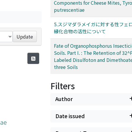
Components for Cheese Mites, Tyr
putrescentiae
5.スジマダラメイガに対する性フェ
縁化合物の活性について
Update
Fate of Organophosphorus Insectici
Soils. Part I. : The Retention of 32^
Labeled Disulfoton and Dimethoate
three Soils
Filters
Author
Date issued
iae