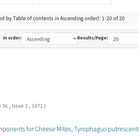
ed by Table of contents in Ascending order): 1-20 of 20
In order:
Results/Page:
e 36
,
Issue 1
,
1971
)
omponents for Cheese Mites, Tyrophagus putrescent