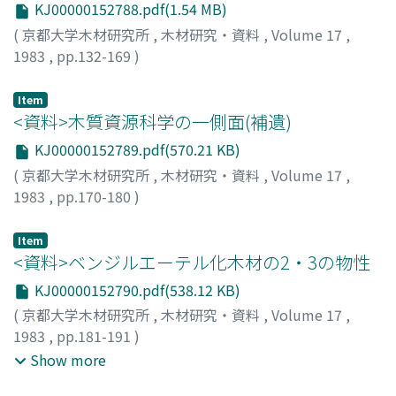
KJ00000152788.pdf(1.54 MB)
(4×4×0.45cm)を各処理薬液中に30秒間浸漬濡後,風乾し,
シャーレ内の人工組成培地上に置き,供試菌の胞千態濁波
(
京都大学木材研究所
,
木材研究・資料
,
Volume 17
,
を試験片上および周辺にまき,26土2°C下で4週間培養し
1983
,
pp.132-169
)
た。培養開始後1週間毎に肉眼による観察を行い,薬剤によ
東, 順一
;
越島, 哲夫
;
AZUMA, Jun-ichi
;
KOSHIJIMA,
る供試菌の生育防止の程度を判定した。この結果,有機ョ
Tetsuo
;
アズマ, ジュンイチ
;
コシジマ, テツオ
Item
ウ素化合物とベンツイミダゾール系化合物との混合物の防
<資料>木質資源科学の一側面(補遺)
かび性能がもっとも優れており,特に,混合割合を3:1にした
KJ00000152789.pdf(570.21 KB)
時の防かび効果が顕著であった。 この混合物は,現在汎用
(
京都大学木材研究所
,
木材研究・資料
,
Volume 17
,
されている防かび剤に代る低音院防かび剤として実用の可
1983
,
pp.170-180
)
能性があり,今後さらに温度安定性,効力持続性などに関す
山田, 正
;
加藤, 昭二
;
YAMADA, Tadashi
;
KATO, Shoji
;
ヤマ
る研究を推進していく価値があろう。
ダ, タダシ
;
カトウ, ショウジ
Item
<資料>ベンジルエーテル化木材の2・3の物性
KJ00000152790.pdf(538.12 KB)
(
京都大学木材研究所
,
木材研究・資料
,
Volume 17
,
1983
,
pp.181-191
)
刑元, 京
;
師岡, 淳郎
;
青木, 務
;
白石, 信夫
;
山田, 正
;
田中, 文
Show more
男
;
NORIMOTO, Misato
;
MOROOKA, Tosihiro
;
AOKI,