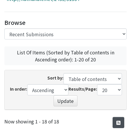
Access Statistics
Library Network
Browse
List Of Items (Sorted by Table of contents in
Ascending order): 1-20 of 20
Sort by:
In order:
Results/Page:
Update
Recent Submissions
Now showing
1 - 18 of 18