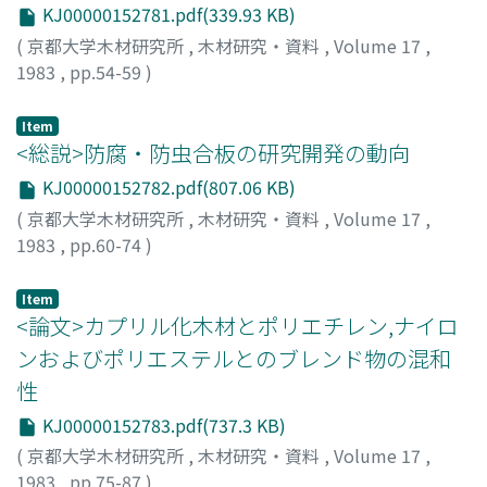
KJ00000152781.pdf(339.93 KB)
(
京都大学木材研究所
,
木材研究・資料
,
Volume 17
,
1983
,
pp.54-59
)
角谷, 和男
;
SUMIYA, Kazuo
;
スミヤ, カズオ
Item
<総説>防腐・防虫合板の研究開発の動向
KJ00000152782.pdf(807.06 KB)
(
京都大学木材研究所
,
木材研究・資料
,
Volume 17
,
1983
,
pp.60-74
)
西本, 孝一
;
NISHIMOTO, Koichi
;
ニシモト, コウイチ
Item
<論文>カプリル化木材とポリエチレン,ナイロ
ンおよびポリエステルとのブレンド物の混和
性
KJ00000152783.pdf(737.3 KB)
(
京都大学木材研究所
,
木材研究・資料
,
Volume 17
,
1983
,
pp.75-87
)