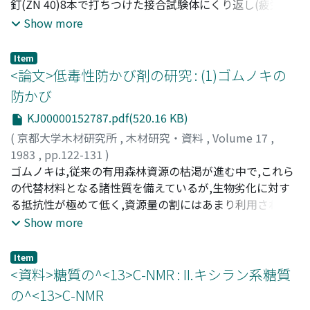
釘(ZN 40)8本で打ちつけた接合試験体にくり返し(疲労)荷
重,一定(クリープ)荷重及び定連増加荷重の3種の荷重形式
Show more
の下における変形と強度を調べた。結果は以下の通りであ
る。(1)くり返し荷重の下でぱ荷重と破壊までに要するく
Item
り返し数の関係は単一な疲労曲線を描き,疲労限度は静的
<論文>低毒性防かび剤の研究 : (1)ゴムノキの
強度のおよそ23%である。(2)定連増加荷重の下では接合
防かび
は釘の引き抜けで破壊するが,くり返し荷重の下では荷重
KJ00000152787.pdf(520.16 KB)
が大きい場合のみ釘の引き抜けで破壊し,荷重が低い場合
は釘の頭から5～10mmの点が疲労破壊する。中間の荷重
(
京都大学木材研究所
,
木材研究・資料
,
Volume 17
,
ではこれらが混在する。(3)くり返し荷重や一定荷重を与
1983
,
pp.122-131
)
えた後の接合の静的財力ぱこの試験の範囲でぱ低下してい
角田, 邦夫
ゴムノキは,従来の有用森林資源の枯渇が進む中で,これら
;
高橋, 旨象
;
西本, 孝一
;
TSUNODA, Kunio
;
ない。(4)定連増加荷重では荷重速度と共に接合の財力が
TAKAHASHI, Munezoh
の代替材料となる諸性質を備えているが,生物劣化に対す
;
NISHIMOTO, Koichi
;
ツノダ, クニ
増す。(5)くり返し荷重または一定荷重の下でぱ接合の相
オ
る抵抗性が極めて低く,資源量の割にはあまり利用されて
;
タカハシ, ムネゾウ
;
ニシモト, コウイチ
対変位(開口量)は荷重のくり返し数の対数またぱ負荷時間
いない。本研究では,微生物に侵害されたゴムノキ丸太か
Show more
の対数に比例的である。(6)接合の開口量はいずれの荷重
ら変色菌や汚染菌を分離し,分離菌を含む数種の供試菌に
形式の下でも静的財力の50%以上の荷重に対して著しく増
対する各種薬剤の防かび効力を検討した.分離された菌に
Item
大する。
は,ゴムノキの代表的な青変菌であるBotryodiplodia
<資料>糖質の^<13>C-NMR : II.キシラン系糖質
theobromae PAT.の他,Pemicillium sp.,Gliocladium sp.
の^<13>C-NMR
などの汚染菌があった。ゴムノキ辺材から採取した試験片