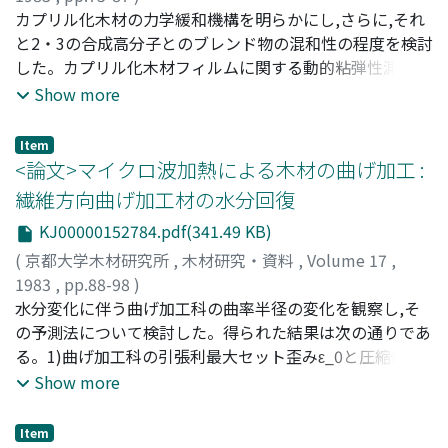
師岡, 淳郎
カプリル化木材の力学緩和機構を明らかにし,さらに,それ
;
則元, 京
;
山田, 正
;
白石, 信夫
;
MOROOKA,
Toshiro
と2・3の合成高分子とのブレンド物の混和性の程度を検討
;
NORIMOTO, Misato
;
YAMADA, Tadashi
;
SHIRAISHI, Nobuo
した。カプリル化木材フィルムに関する動的粘弾性測定の
;
モロオカ, トシロウ
;
ノリモト, ミサト
;
ヤマダ, タダシ
結果,3種の緩和過程を見い出し,それらを高温側から
;
シライシ, ノブオ
Show more
αcw,βcwおよびγcwと名付けた。αcwはカプリル化した木
材主成分分子鎖のミクロブラウン運動に,βcwぱ側鎖カプ
Item
リル基の運動に,γcwぱ直鎖メチレソ単位を少くとも3個程
<論文>マイクロ波加熱による木材の曲げ加工 :
度含む運動に,それぞれ基づくと考えられた。また,応力一
繊維方向曲げ加工材の水分回復
伸び測定の結果,カプリル化木材フィルムの破断時伸びは
KJ00000152784.pdf(341.49 KB)
90%に達した。カプリル化木材とポリエチレソ,ナイロソ,
あるいはポリエステルとのブレンド物の混和性を検討した
(
京都大学木材研究所
,
木材研究・資料
,
Volume 17
,
結果,いずれも二相混合系を形成することが明らかとなっ
1983
,
pp.88-98
)
た。その際,用いた合成高分子の種類によって混合の程度
青木, 務
水分変化に伴う曲げ加工科の曲率半径の変化を観察し,そ
;
則元, 京
;
AOKI, Tsutomu
;
NORIMOTO, Misato
;
に差が認められ,差の判定には破断時伸びが最も適当な指
アオキ, ツトム
の予測法について検討した。得られた結果は次の通りであ
;
ノリモト, ミサト
標であった。この結果,カプリル化木材との混合状態が最
る。1)曲げ加工科の引張利最大セット歪みε_0と圧縮側の
もすぐれているものはポリエステルで,ポリエチレソが最
それεIとはεI=-2_<ε0>の関係にある。 圧縮側で座屈が生じ
Show more
も悪いことが明らかとなった。
ているものはこの関係からずれる。また,中立軸は曲げ操
作中に引張側に移動する。2)曲げ加工科の曲率半径は,吸
Item