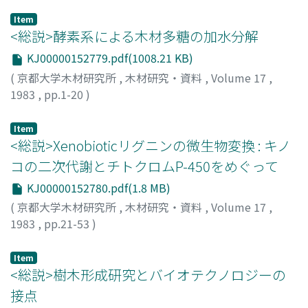
Item
<総説>酵素系による木材多糖の加水分解
KJ00000152779.pdf(1008.21 KB)
(
京都大学木材研究所
,
木材研究・資料
,
Volume 17
,
1983
,
pp.1-20
)
東, 順一
;
越島, 哲夫
;
AZUMA, Jun-ichi
;
KOSHIJIMA,
Tetsuo
;
アズマ, ジュンイチ
;
コシジマ, テツオ
Item
<総説>Xenobioticリグニンの微生物変換 : キノ
コの二次代謝とチトクロムP-450をめぐって
KJ00000152780.pdf(1.8 MB)
(
京都大学木材研究所
,
木材研究・資料
,
Volume 17
,
1983
,
pp.21-53
)
島田, 幹夫
;
SHIMADA, Mikio
;
シマダ, ミキオ
Item
<総説>樹木形成研究とバイオテクノロジーの
接点