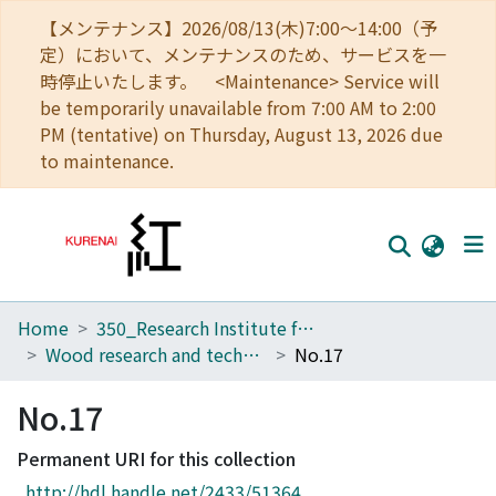
【メンテナンス】2026/08/13(木)7:00～14:00（予
定）において、メンテナンスのため、サービスを一
時停止いたします。 <Maintenance> Service will
be temporarily unavailable from 7:00 AM to 2:00
PM (tentative) on Thursday, August 13, 2026 due
to maintenance.
Home
350_Research Institute for Sustainable Humanosphere
Home
Wood research and technical notes
No.17
Communities
No.17
Browse
Permanent URI for this collection
Download Ranking
http://hdl.handle.net/2433/51364