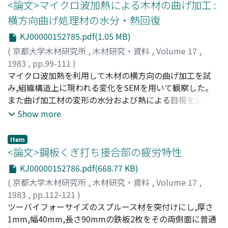
湿により増大,放湿により減少する。これは,吸湿の場合,含
<論文>マイクロ波加熱による木材の曲げ加工 :
水率の増加ととしこ外周のセット歪ε0が回復して減少する
横方向曲げ処理材の水分・熱回復
のに対して,内周のセット歪εIが回復して増加することに基
KJ00000152785.pdf(1.05 MB)
づく。一方,放漫の場合,含水率の減少とともにε0とεIの両
者とも減少し,歪の変化量Δ_<ε0>およびΔ_<εI>にΔ_<ε0>
(
京都大学木材研究所
,
木材研究・資料
,
Volume 17
,
<Δ_<εIの関係があるので,曲率半径ぱ増加する。3)吸湿過
1983
,
pp.99-111
)
程における含水率1%当りの矢高幅の変化と測定開始時の
飯田, 生穂
マイクロ波加熱を利用して木材の横方向の曲げ加工を試
;
則元, 京
;
今村, 祐嗣
;
IIDA, Ikuho
;
NORIMOTO,
曲率半径とは,両対数目盛で直線関係を示し,また,この両者
Misato
み,組織構造上に現われる変化をSEMを用いて観察した。
;
IMAMURA, Yusuke
;
イイダ, イクホ
;
ノリモト, ミサ
の関係は樹種に依存しない。 したがって,曲げ加工材の吸
ト
また曲げ加工材の変形の水分および熱による目視を調べ
;
イマムラ, ユウスケ
漫による回復の程度は,初期の曲率半径から予測される。
た。細胞は,引張側では引張応力の作用した方向に伸び,逆
Show more
にヂ縮側では圧縮応力の作用した方向に縮んだ様子が明確
に観察された。庄縮側の細胞の半径壁では,壁表面の凹凸
Item
および壁孔口の変形が顕著に認められた。曲げ加工科の変
<論文>鋼板くぎ打ち接合部の疲労特性
形ぱ水分と熱によってほぼ完全に回復した。針葉樹科と広
KJ00000152786.pdf(668.77 KB)
葉樹科の間に,回復の様子に差異が認められ,その原因は木
(
京都大学木材研究所
,
木材研究・資料
,
Volume 17
,
材成分割合の達しに基づくものと思われた。また,水分と
1983
,
pp.112-121
)
熱によって変形の回復した科では,細胞および細胞壁に見
林, 知行
ツーバイフォーサイズのスプルース材を突付けにし,厚さ
;
佐々木, 光
;
HAYASHI, Tomoyuki
;
SASAKI,
られた変形は,ほとんど消失した。
Hikaru
1mm,幅40mm,長さ90mmの鉄板2枚をその両側面に普通
;
ハヤシ, トモユキ
;
ササキ, ヒカル