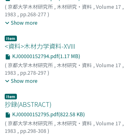
(
京都大学木材研究所
,
木材研究・資料
,
Volume 17
,
1983
,
pp.268-277
)
今村, 祐嗣
;
則元, 京
;
林, 昭三
;
IMAMURA, Yuji
;
Show more
NORIMOTO, Misato
;
HAYASHI, Shozo
;
イマムラ, ユウジ
;
ノリモト, ミサト
;
ハヤシ, ショウゾウ
Item
<資料>木材力学資料-XVIII
KJ00000152794.pdf(1.17 MB)
(
京都大学木材研究所
,
木材研究・資料
,
Volume 17
,
1983
,
pp.278-297
)
山田, 正
;
角谷, 和男
;
則元, 京
;
青木, 務
;
師岡, 淳郎
;
矢野, 浩
Show more
之
;
YAMADA, Tadashi
;
SUMIYA, Kazuo
;
NORIMOTO,
Misato
;
AOKI, Tsutomu
;
MOROOKA, Toshiro
;
YANO,
Item
Hiroyuki
;
80192392
;
ヤマダ, タダシ
;
スミヤ, カズオ
;
ノリ
抄録(ABSTRACT)
モト, ミサト
;
アオキ, ツトム
;
モロオカ, トシロウ
;
ヤノ, ヒ
KJ00000152795.pdf(822.58 KB)
ロユキ
(
京都大学木材研究所
,
木材研究・資料
,
Volume 17
,
1983
,
pp.298-308
)