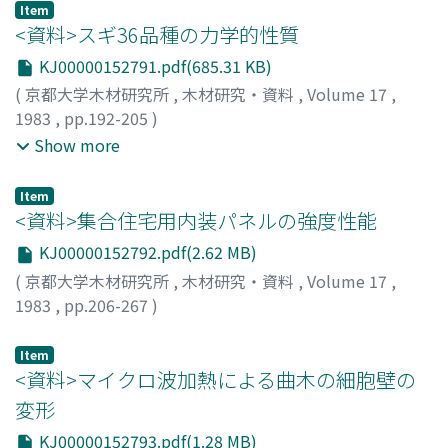
Tsutomu
;
SHIRAISHI, Nobuo
;
YAMADA, Tadashi
;
Item
TANAKA, Fumio
;
ノリモト, ミサト
;
モロオカ, トシヒロ
;
ア
<資料>スギ36品種の力学的性質
オキ, ツトム
;
シライシ, ノブオ
;
ヤマダ, タダシ
;
タナカ, フ
KJ00000152791.pdf(685.31 KB)
ミオ
(
京都大学木材研究所
,
木材研究・資料
,
Volume 17
,
1983
,
pp.192-205
)
佐々木, 光
;
角谷, 和男
;
瀧野, 眞二郎
;
SASAKI, Hikaru
;
Show more
SUMIYA, Kazuo
;
TAKINO, Shinjiro P.
;
ササキ, ヒカル
;
スミ
ヤ, カズオ
;
タキノ, シンジロウ
Item
<資料>集合住宅用内装パネルの強度性能
KJ00000152792.pdf(2.62 MB)
(
京都大学木材研究所
,
木材研究・資料
,
Volume 17
,
1983
,
pp.206-267
)
瀧野, 眞二郎
;
佐々木, 光
;
TAKINO, Shinjiro P.
;
SASAKI,
Hikaru
;
タキノ, シンジロウ
;
ササキ, ヒカル
Item
<資料>マイクロ波加熱による曲木の細胞壁の
変形
KJ00000152793.pdf(1.28 MB)