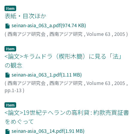
Item
表紙・目次ほか
seinan-asia_063_a.pdf(974.74 KB)
(
西南アジア研究会
,
西南アジア研究
,
Volume 63
,
2005
)
Item
<論文>キラムドラ（楔形木簡）に見る「法」
の観念
seinan-asia_063_1.pdf(1.11 MB)
(
西南アジア研究会
,
西南アジア研究
,
Volume 63
,
2005
,
pp.1-13
)
赤松, 明彦
;
Akamatsu, Akihiko
;
アカマツ, アキヒコ
Item
<論文>19世紀テヘランの高利貸 : 約款売買証書
をめぐって
seinan-asia_063_14.pdf(1.91 MB)