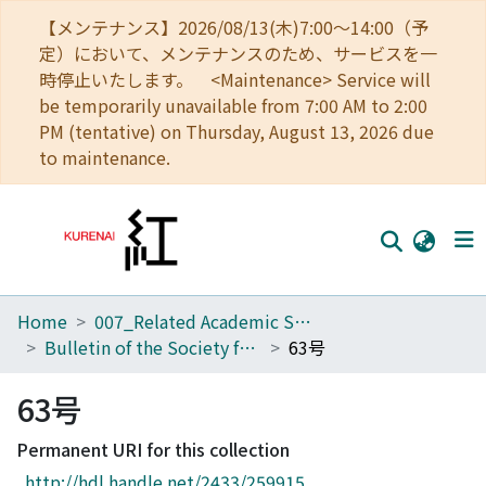
【メンテナンス】2026/08/13(木)7:00～14:00（予
定）において、メンテナンスのため、サービスを一
時停止いたします。 <Maintenance> Service will
be temporarily unavailable from 7:00 AM to 2:00
PM (tentative) on Thursday, August 13, 2026 due
to maintenance.
Home
007_Related Academic Societies
Home
Bulletin of the Society for Western and Southern Asiatic Studies, Kyoto University
63号
Communities
63号
Browse
Permanent URI for this collection
Download Ranking
http://hdl.handle.net/2433/259915