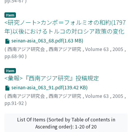
pp.54-67
)
宮武, 志郎
;
Miyatake, Shiro
;
ミヤタケ, シロウ
Item
<研究ノート>カンポ＝フォルミオの和約(1797
年)以後におけるトルコの対ロシア政策の変化
seinan-asia_063_68.pdf(1.63 MB)
(
西南アジア研究会
,
西南アジア研究
,
Volume 63
,
2005
,
pp.68-90
)
尾高, 晋己
;
Odaka, Hiroki
;
オダカ, ヒロキ
Item
<彙報>『西南アジア研究』投稿規定
seinan-asia_063_91.pdf(139.42 KB)
(
西南アジア研究会
,
西南アジア研究
,
Volume 63
,
2005
,
pp.91-92
)
List Of Items (Sorted by Table of contents in
Ascending order): 1-20 of 20