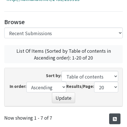
Access Statistics
Library Network
Browse
List Of Items (Sorted by Table of contents in
Ascending order): 1-20 of 20
Sort by:
In order:
Results/Page:
Update
Recent Submissions
Now showing
1 - 7 of 7