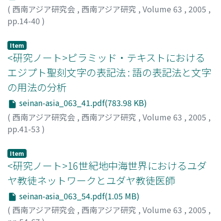
(
西南アジア研究会
,
西南アジア研究
,
Volume 63
,
2005
,
pp.14-40
)
近藤, 信彰
;
Kondo, Nobuaki
;
コンドウ, ノブアキ
Item
<研究ノート>ピラミッド・テキストにおける
エジプト聖刻文字の表記法 : 語の表記法と文字
の用法の分析
seinan-asia_063_41.pdf(783.98 KB)
(
西南アジア研究会
,
西南アジア研究
,
Volume 63
,
2005
,
pp.41-53
)
永井, 正勝
;
Nagai, Masakatsu
;
ナガイ, マサカツ
Item
<研究ノート>16世紀地中海世界におけるユダ
ヤ教徒ネットワークとユダヤ教徒医師
seinan-asia_063_54.pdf(1.05 MB)
(
西南アジア研究会
,
西南アジア研究
,
Volume 63
,
2005
,