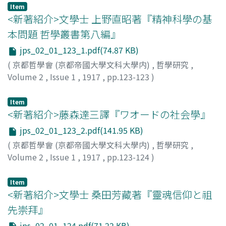
Item
<新著紹介>文學士 上野直昭著『精神科學の基
本問題 哲學叢書第八編』
jps_02_01_123_1.pdf(74.87 KB)
(
京都哲學會 (京都帝國大學文科大學内)
,
哲學研究
,
Volume 2
,
Issue 1
,
1917
,
pp.123-123
)
深田, 武
Item
<新著紹介>藤森達三譯『ワオードの社会學』
jps_02_01_123_2.pdf(141.95 KB)
(
京都哲學會 (京都帝國大學文科大學内)
,
哲學研究
,
Volume 2
,
Issue 1
,
1917
,
pp.123-124
)
高田, 保馬
Item
<新著紹介>文學士 桑田芳藏著『靈魂信仰と祖
先崇拜』
jps_02_01_124.pdf(71.22 KB)