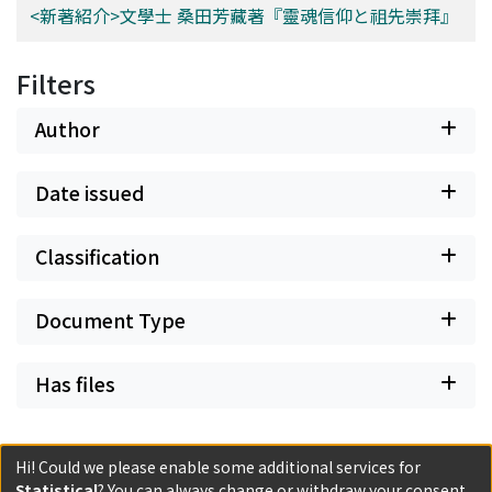
<新著紹介>文學士 桑田芳藏著『靈魂信仰と祖先崇拜』
Filters
Author
Date issued
Classification
Document Type
Has files
Hi! Could we please enable some additional services for
Statistical
? You can always change or withdraw your consent