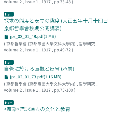
Volume 2
,
Issue 1
,
1917
,
pp.33-48
)
深田, 康算
Item
探求の態度と安立の態度 (大正五年十月十四日
京都哲學會秋期公開講演)
jps_02_01_49.pdf(1 MB)
(
京都哲學會 (京都帝國大學文科大學内)
,
哲學研究
,
Volume 2
,
Issue 1
,
1917
,
pp.49-72
)
姊崎, 正治
Item
自覺に於ける直觀と反省 (承前)
jps_02_01_73.pdf(1.16 MB)
(
京都哲學會 (京都帝國大學文科大學内)
,
哲學研究
,
Volume 2
,
Issue 1
,
1917
,
pp.73-100
)
西田, 幾多郞
Item
<雑錄>琉球過去の文化と敎育