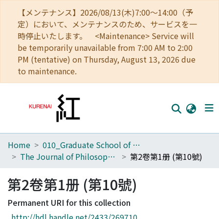
【メンテナンス】2026/08/13(木)7:00～14:00（予
定）において、メンテナンスのため、サービスを一
時停止いたします。 <Maintenance> Service will
be temporarily unavailable from 7:00 AM to 2:00
PM (tentative) on Thursday, August 13, 2026 due
to maintenance.
Home
010_Graduate School of Letters
Home
The Journal of Philosophical Studies
第2卷第1册 (第10號)
Communities
第2卷第1册 (第10號)
Browse
Permanent URI for this collection
Download Ranking
http://hdl.handle.net/2433/269710