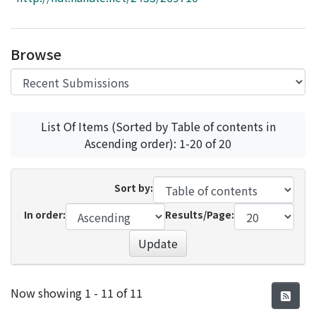
Access Statistics
Library Network
Browse
List Of Items (Sorted by Table of contents in
Ascending order): 1-20 of 20
Sort by:
In order:
Results/Page:
Update
Recent Submissions
Now showing
1 - 11 of 11