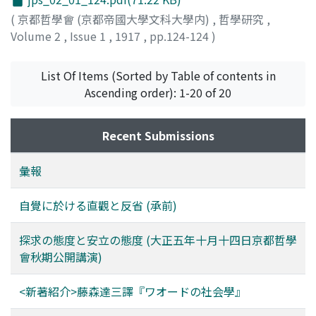
(
京都哲學會 (京都帝國大學文科大學内)
,
哲學研究
,
Volume 2
,
Issue 1
,
1917
,
pp.124-124
)
石神, 徳門
List Of Items (Sorted by Table of contents in
Ascending order): 1-20 of 20
Recent Submissions
彙報
自覺に於ける直觀と反省 (承前)
探求の態度と安立の態度 (大正五年十月十四日京都哲學
會秋期公開講演)
<新著紹介>藤森達三譯『ワオードの社会學』