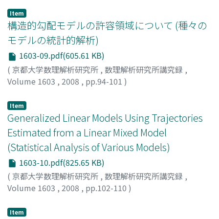
Hirukawa, Junichi
;
蛭川, 潤一
;
ヒルカワ, ジュンイチ
Item
構造的勾配モデルの許容領域について (種々の
モデルの統計的解析)
1603-09.pdf(605.61 KB)
(
京都大学数理解析研究所
,
数理解析研究所講究録
,
Volume 1603
,
2008
,
pp.94-101
)
清, 智也
;
SEI, Tomonari
;
セイ, トモナリ
Item
Generalized Linear Models Using Trajectories
Estimated from a Linear Mixed Model
(Statistical Analysis of Various Models)
1603-10.pdf(825.65 KB)
(
京都大学数理解析研究所
,
数理解析研究所講究録
,
Volume 1603
,
2008
,
pp.102-110
)
Maruyama, Nami
;
丸山, 奈美
;
マルヤマ, ナミ
Item