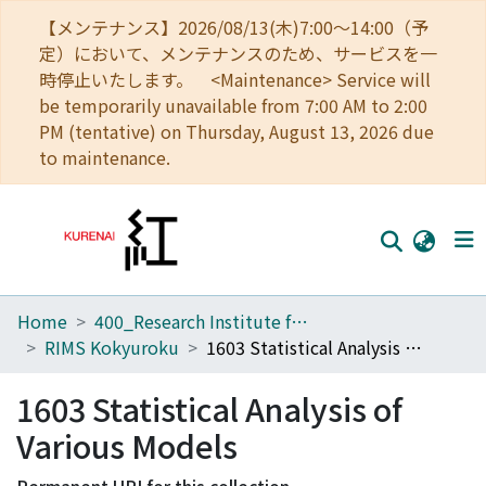
【メンテナンス】2026/08/13(木)7:00～14:00（予
定）において、メンテナンスのため、サービスを一
時停止いたします。 <Maintenance> Service will
be temporarily unavailable from 7:00 AM to 2:00
PM (tentative) on Thursday, August 13, 2026 due
to maintenance.
Home
400_Research Institute for Mathematical Sciences
Home
RIMS Kokyuroku
1603 Statistical Analysis of Various Models
Communities
1603 Statistical Analysis of
Browse
Various Models
Download Ranking