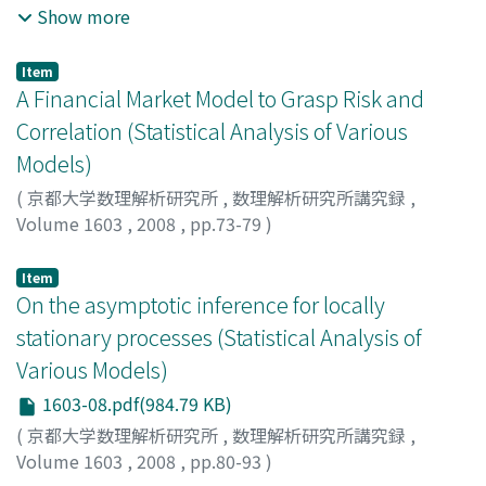
YONETANI, Yutaka
;
KANAZAWA, Yuichiro
;
MYOJO,
Show more
Satoshi
;
米谷, 悠
;
金澤, 雄一郎
;
明城, 聡
;
ヨネタニ, ユタカ
;
カナザワ, ユウイチロウ
;
ミョウジョウ, サトシ
Item
A Financial Market Model to Grasp Risk and
Correlation (Statistical Analysis of Various
Models)
(
京都大学数理解析研究所
,
数理解析研究所講究録
,
Volume 1603
,
2008
,
pp.73-79
)
鹿島, 浩之
;
Kashima, Hiroyuki
;
カシマ, ヒロユキ
Item
On the asymptotic inference for locally
stationary processes (Statistical Analysis of
Various Models)
1603-08.pdf(984.79 KB)
(
京都大学数理解析研究所
,
数理解析研究所講究録
,
Volume 1603
,
2008
,
pp.80-93
)