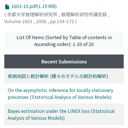
1603-15.pdf(1.19 MB)
(
京都大学数理解析研究所
,
数理解析研究所講究録
,
Volume 1603
,
2008
,
pp.154-172
)
Takeuchi, Kei
;
Akahira, Masafumi
;
竹内, 啓
;
赤平, 昌文
;
タ
ケウチ, ケイ
;
アカヒラ, マサフミ
List Of Items (Sorted by Table of contents in
Ascending order): 1-20 of 20
Recent Submissions
疾病地図と統計解析 (種々のモデルの統計的解析)
On the asymptotic inference for locally stationary
processes (Statistical Analysis of Various Models)
Bayes estimation under the LINEX loss (Statistical
Analysis of Various Models)