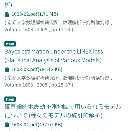
析)
1603-02.pdf(1.71 MB)
(
京都大学数理解析研究所
,
数理解析研究所講究録
,
Volume 1603
,
2008
,
pp.11-24
)
高橋, 邦彦
;
Takahashi, Kunihiko
;
タカハシ, クニヒコ
Item
Bayes estimation under the LINEX loss
(Statistical Analysis of Various Models)
1603-03.pdf(781.12 KB)
(
京都大学数理解析研究所
,
数理解析研究所講究録
,
Volume 1603
,
2008
,
pp.25-37
)
大谷内, 奈穂
;
Ohyauchi, Nao
;
オオヤウチ, ナオ
Item
確率論的地震動予測地図で用いられるモデル
について (種々のモデルの統計的解析)
1603-04.pdf(437.07 KB)