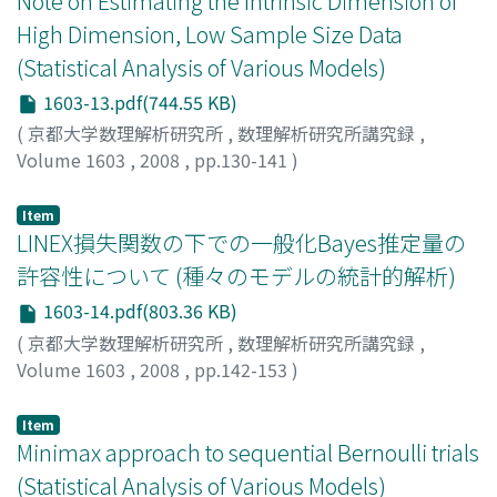
Note on Estimating the Intrinsic Dimension of
High Dimension, Low Sample Size Data
(Statistical Analysis of Various Models)
1603-13.pdf(744.55 KB)
(
京都大学数理解析研究所
,
数理解析研究所講究録
,
Volume 1603
,
2008
,
pp.130-141
)
矢田, 和善
;
青嶋, 誠
;
Yata, Kazuyoshi
;
Aoshima, Makoto
;
ヤタ, カズヨシ
;
アオシマ, マコト
Item
LINEX損失関数の下での一般化Bayes推定量の
許容性について (種々のモデルの統計的解析)
1603-14.pdf(803.36 KB)
(
京都大学数理解析研究所
,
数理解析研究所講究録
,
Volume 1603
,
2008
,
pp.142-153
)
田中, 秀和
;
Tanaka, Hidekazu
;
タナカ, ヒデカズ
Item
Minimax approach to sequential Bernoulli trials
(Statistical Analysis of Various Models)