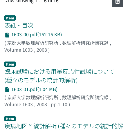
Now showing
1 - 16 of 16
Item
表紙・目次
1603-00.pdf(162.16 KB)
(
京都大学数理解析研究所
,
数理解析研究所講究録
,
Volume 1603
,
2008
)
Item
臨床試験における用量反応性試験について
(種々のモデルの統計的解析)
1603-01.pdf(1.04 MB)
(
京都大学数理解析研究所
,
数理解析研究所講究録
,
Volume 1603
,
2008
,
pp.1-10
)
柿爪, 智行
;
Kakizume, Tomoyuki
;
カキズメ, トモユキ
Item
疾病地図と統計解析 (種々のモデルの統計的解