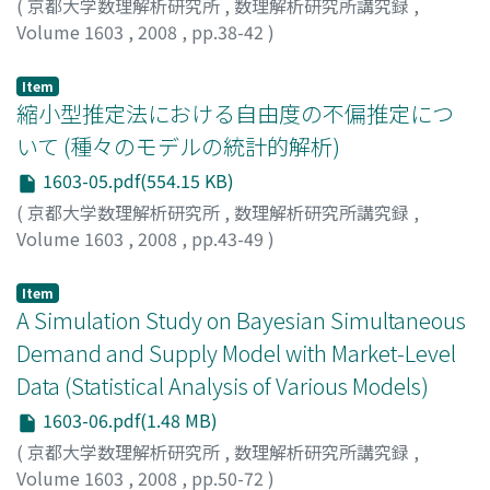
(
京都大学数理解析研究所
,
数理解析研究所講究録
,
Volume 1603
,
2008
,
pp.38-42
)
河合, 伸一
;
Kawai, Shinichi
;
カワイ, シンイチ
Item
縮小型推定法における自由度の不偏推定につ
いて (種々のモデルの統計的解析)
1603-05.pdf(554.15 KB)
(
京都大学数理解析研究所
,
数理解析研究所講究録
,
Volume 1603
,
2008
,
pp.43-49
)
加藤, 賢悟
;
Kato, Kengo
;
カトウ, ケンゴ
Item
A Simulation Study on Bayesian Simultaneous
Demand and Supply Model with Market-Level
Data (Statistical Analysis of Various Models)
1603-06.pdf(1.48 MB)
(
京都大学数理解析研究所
,
数理解析研究所講究録
,
Volume 1603
,
2008
,
pp.50-72
)