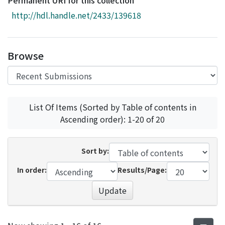
Permanent URI for this collection
Access Statistics
http://hdl.handle.net/2433/139618
Library Network
Browse
List Of Items (Sorted by Table of contents in
Ascending order): 1-20 of 20
Sort by:
In order:
Results/Page:
Update
Recent Submissions