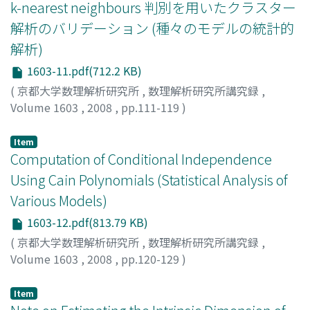
k-nearest neighbours 判別を用いたクラスター
解析のバリデーション (種々のモデルの統計的
解析)
1603-11.pdf(712.2 KB)
(
京都大学数理解析研究所
,
数理解析研究所講究録
,
Volume 1603
,
2008
,
pp.111-119
)
浦田, 正夫
;
Urata, Masao
;
ウラタ, マサオ
Item
Computation of Conditional Independence
Using Cain Polynomials (Statistical Analysis of
Various Models)
1603-12.pdf(813.79 KB)
(
京都大学数理解析研究所
,
数理解析研究所講究録
,
Volume 1603
,
2008
,
pp.120-129
)
Wang, Jinfang
;
汪, 金芳
;
[オウ, キンホウ]
Item