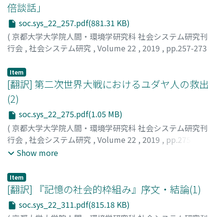
倍談話」
soc.sys_22_257.pdf(881.31 KB)
(
京都大学大学院人間・環境学研究科 社会システム研究刊
行会
,
社会システム研究
,
Volume 22
,
2019
,
pp.257-273
)
鹿, 雪瑩
;
劉, 守軍
;
趙, 榕
;
LU, Xueying
;
LIU, Shoujun
;
Item
ZHAO, Rong
[翻訳] 第二次世界大戦におけるユダヤ人の救出
(2)
soc.sys_22_275.pdf(1.05 MB)
(
京都大学大学院人間・環境学研究科 社会システム研究刊
行会
,
社会システム研究
,
Volume 22
,
2019
,
pp.275-310
)
Show more
高橋, 顕也
;
クローネベルク, クレメンス
;
TAKAHASHI,
Akinari
;
KRONEBERG, Clemens
;
タカハシ, アキナリ
;
クロ
Item
ーネベルク, クレメンス
[翻訳] 『記憶の社会的枠組み』序文・結論(1)
soc.sys_22_311.pdf(815.18 KB)