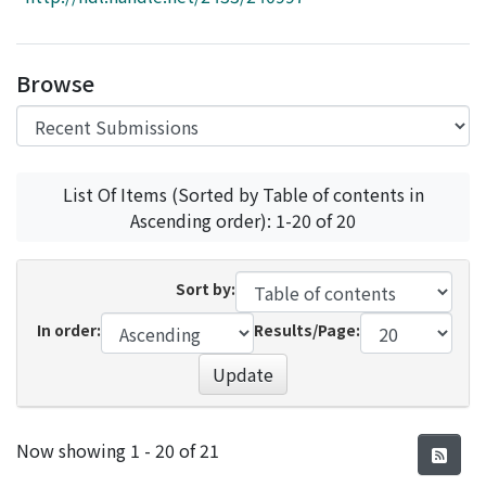
Access Statistics
Library Network
Browse
List Of Items (Sorted by Table of contents in
Ascending order): 1-20 of 20
Sort by:
In order:
Results/Page:
Update
Recent Submissions
Now showing
1 - 20 of 21