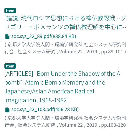
including officials' diaries, reports for the IR program
崔, 昌幸
;
CHOI, Changhaeng
and annual reports by the RF. It concludes that the
Item
Rockefeller Foundation and its IR program played
[論説] 現代ロシア思想における禅仏教認識 --グ
indispensable roles in (1) the support of the primitive
リゴリー・ポメランツの禅仏教理解を中心に--
theoretical inquiry into international relations and the
soc.sys_22_89.pdf(838.84 KB)
groups of the earlier 'classical realist' scholars in the US;
(
京都大学大学院人間・環境学研究科 社会システム研究刊
(2) the creation of close governmental-academic
行会
,
社会システム研究
,
Volume 22
,
2019
,
pp.89-101
)
relationships in the research area of international
テン, ヴェニアミン
;
TEN, Veniamin
relations; and, (3) the formation of global intellectual
networks emphasizing international affairs, including
Item
[ARTICLES] "Born Under the Shadow of the A-
collaborative relationships of think tanks and
universities around the world. These three elements
bomb": Atomic Bomb Memory and the
played a major role in producing the intellectual
Japanese/Asian American Radical
foundation of the American social science of
Imagination, 1968-1982
international relations.
soc.sys_22_103.pdf(456.28 KB)
(
京都大学大学院人間・環境学研究科 社会システム研究刊
行会
,
社会システム研究
,
Volume 22
,
2019
,
pp.103-120
)