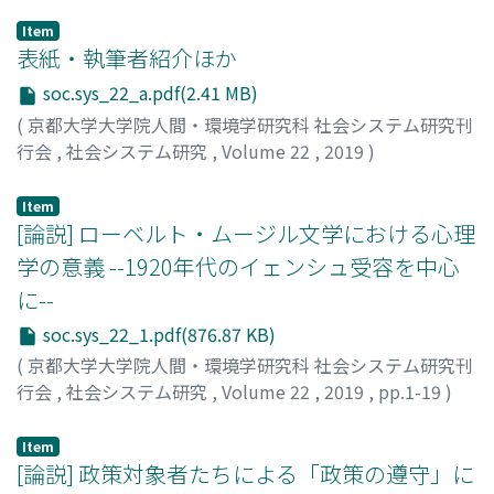
Item
表紙・執筆者紹介ほか
soc.sys_22_a.pdf(2.41 MB)
(
京都大学大学院人間・環境学研究科 社会システム研究刊
行会
,
社会システム研究
,
Volume 22
,
2019
)
Item
[論説] ローベルト・ムージル文学における心理
学の意義 --1920年代のイェンシュ受容を中心
に--
soc.sys_22_1.pdf(876.87 KB)
(
京都大学大学院人間・環境学研究科 社会システム研究刊
行会
,
社会システム研究
,
Volume 22
,
2019
,
pp.1-19
)
津田, 拓人
;
TSUDA, Takuto
;
ツダ, タクト
Item
[論説] 政策対象者たちによる「政策の遵守」に