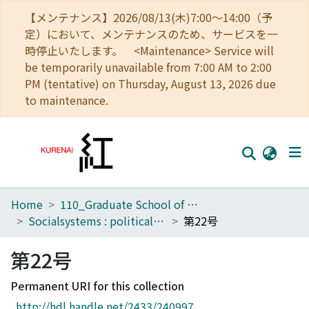
【メンテナンス】2026/08/13(木)7:00～14:00（予
定）において、メンテナンスのため、サービスを一
時停止いたします。 <Maintenance> Service will
be temporarily unavailable from 7:00 AM to 2:00
PM (tentative) on Thursday, August 13, 2026 due
to maintenance.
Home
110_Graduate School of Human and Environmental Studies
Home
Socialsystems : political, legal and economic studies
第22号
Communities
第22号
Browse
Permanent URI for this collection
Download Ranking
http://hdl.handle.net/2433/240997