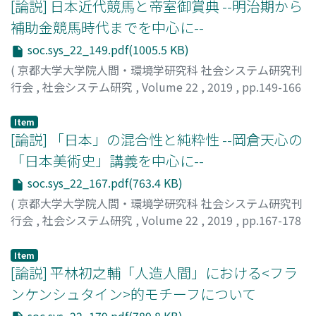
[論説] 日本近代競馬と帝室御賞典 --明治期から
補助金競馬時代までを中心に--
soc.sys_22_149.pdf(1005.5 KB)
(
京都大学大学院人間・環境学研究科 社会システム研究刊
行会
,
社会システム研究
,
Volume 22
,
2019
,
pp.149-166
)
高橋, 一友
;
TAKAHASHI, Kazutomo
;
タカハシ, カズトモ
Item
[論説] 「日本」の混合性と純粋性 --岡倉天心の
「日本美術史」講義を中心に--
soc.sys_22_167.pdf(763.4 KB)
(
京都大学大学院人間・環境学研究科 社会システム研究刊
行会
,
社会システム研究
,
Volume 22
,
2019
,
pp.167-178
)
銭, 正枝
;
QIAN, Zhengzhi
Item
[論説] 平林初之輔「人造人間」における<フラ
ンケンシュタイン>的モチーフについて
soc.sys_22_179.pdf(789.8 KB)