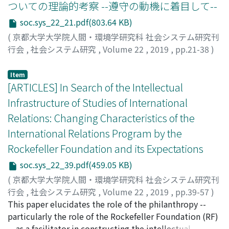
ついての理論的考察 --遵守の動機に着目して--
soc.sys_22_21.pdf(803.64 KB)
(
京都大学大学院人間・環境学研究科 社会システム研究刊
行会
,
社会システム研究
,
Volume 22
,
2019
,
pp.21-38
)
吉川, 和挟
;
YOSHIKAWA, Kazusa
;
ヨシカワ, カズサ
Item
[ARTICLES] In Search of the Intellectual
Infrastructure of Studies of International
Relations: Changing Characteristics of the
International Relations Program by the
Rockefeller Foundation and its Expectations
soc.sys_22_39.pdf(459.05 KB)
(
京都大学大学院人間・環境学研究科 社会システム研究刊
行会
,
社会システム研究
,
Volume 22
,
2019
,
pp.39-57
)
MORIE, Kento
This paper elucidates the role of the philanthropy --
;
森江, 建斗
;
モリエ, ケント
particularly the role of the Rockefeller Foundation (RF)
-- as a facilitator in constructing the intellectual