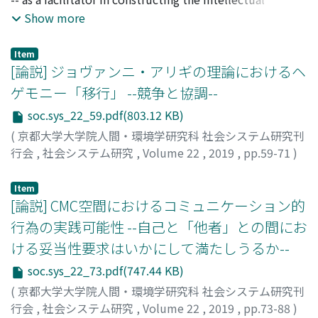
infrastructure of studies of international relations from
Show more
the 1930s to the 1950s in the US. This analysis explains
one essential factor: the institutional factor. The RF
Item
contributed to international relations as an
[論説] ジョヴァンニ・アリギの理論におけるヘ
autonomous and distinct field, International Relations
ゲモニー「移行」 --競争と協調--
(IR) later becoming known as the 'American social
soc.sys_22_59.pdf(803.12 KB)
science.' This paper focuses on the RF's International
Relations program (IR program) and addresses the
(
京都大学大学院人間・環境学研究科 社会システム研究刊
following questions: what kind of people were involved
行会
,
社会システム研究
,
Volume 22
,
2019
,
pp.59-71
)
in this program?; what kind of institutions and
村上, 允俊
;
MURAKAMI, Masatoshi
;
ムラカミ, マサトシ
individuals were funded?; how did the characteristics of
Item
the IR program change over time?; and to what extent
[論説] CMC空間におけるコミュニケーション的
did the IR program contribute to establishing the
行為の実践可能性 --自己と「他者」との間にお
intellectual foundations of international relations? This
ける妥当性要求はいかにして満たしうるか--
paper, therefore, traces the changing characteristics and
soc.sys_22_73.pdf(747.44 KB)
strategies of the IR program from the 1930s to the
1950s by using primary sources from the IR program at
(
京都大学大学院人間・環境学研究科 社会システム研究刊
the Rockefeller Archive Center (RAC) in New York,
行会
,
社会システム研究
,
Volume 22
,
2019
,
pp.73-88
)