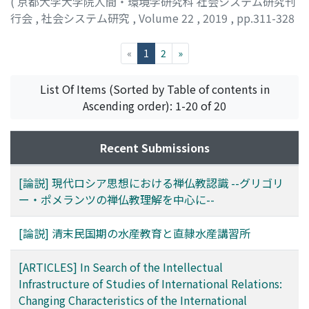
(
京都大学大学院人間・環境学研究科 社会システム研究刊
行会
,
社会システム研究
,
Volume 22
,
2019
,
pp.311-328
)
金, 瑛
;
アルヴァックス, モーリス
;
KIN, Ei
;
Halbwachs,
(current)
«
1
2
»
Maurice
;
キン, エイ
;
アルヴァックス, モーリス
List Of Items (Sorted by Table of contents in
Ascending order): 1-20 of 20
Recent Submissions
[論説] 現代ロシア思想における禅仏教認識 --グリゴリ
ー・ポメランツの禅仏教理解を中心に--
[論説] 清末民国期の水産教育と直隷水産講習所
[ARTICLES] In Search of the Intellectual
Infrastructure of Studies of International Relations:
Changing Characteristics of the International