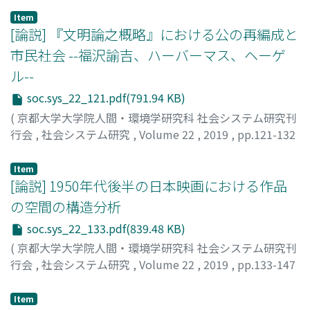
UCHINO, Crystal
;
内野, クリスタル
;
ウチノ, クリスタル
Item
[論説] 『文明論之概略』における公の再編成と
市民社会 --福沢諭吉、ハーバーマス、ヘーゲ
ル--
soc.sys_22_121.pdf(791.94 KB)
(
京都大学大学院人間・環境学研究科 社会システム研究刊
行会
,
社会システム研究
,
Volume 22
,
2019
,
pp.121-132
)
カク, ミンソク
;
KWAK, Minseok
Item
[論説] 1950年代後半の日本映画における作品
の空間の構造分析
soc.sys_22_133.pdf(839.48 KB)
(
京都大学大学院人間・環境学研究科 社会システム研究刊
行会
,
社会システム研究
,
Volume 22
,
2019
,
pp.133-147
)
真鍋, 公希
;
MANABE, Koki
;
マナベ, コウキ
Item