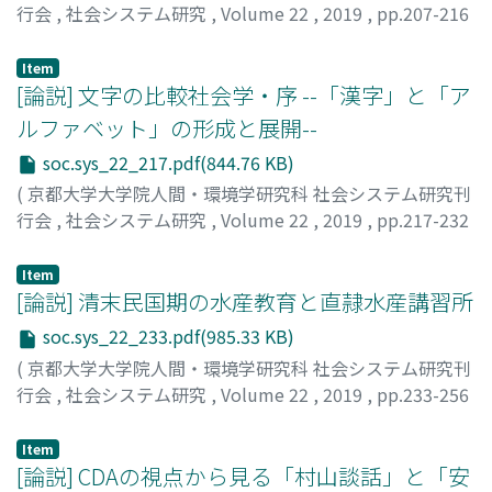
行会
,
社会システム研究
,
Volume 22
,
2019
,
pp.207-216
)
川野, 正嗣
;
KAWANO, Masashi
;
カワノ, マサシ
Item
[論説] 文字の比較社会学・序 --「漢字」と「ア
ルファベット」の形成と展開--
soc.sys_22_217.pdf(844.76 KB)
(
京都大学大学院人間・環境学研究科 社会システム研究刊
行会
,
社会システム研究
,
Volume 22
,
2019
,
pp.217-232
)
鵜飼, 大介
;
UKAI, Daisuke
;
ウカイ, ダイスケ
Item
[論説] 清末民国期の水産教育と直隷水産講習所
soc.sys_22_233.pdf(985.33 KB)
(
京都大学大学院人間・環境学研究科 社会システム研究刊
行会
,
社会システム研究
,
Volume 22
,
2019
,
pp.233-256
)
楊, 峻懿
;
YANG, Junyi
Item
[論説] CDAの視点から見る「村山談話」と「安