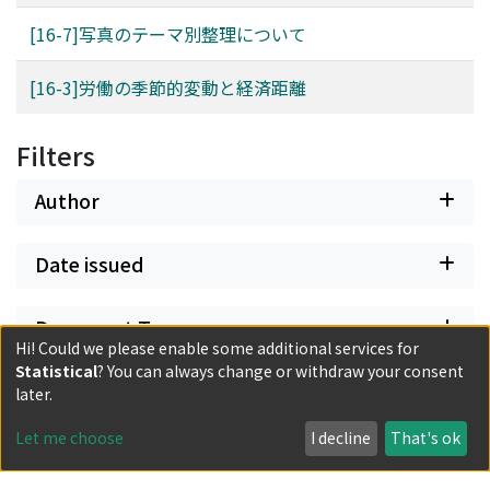
[16-7]写真のテーマ別整理について
[16-3]労働の季節的変動と経済距離
Filters
Author
Date issued
Document Type
Hi! Could we please enable some additional services for
Statistical
? You can always change or withdraw your consent
Has files
later.
Let me choose
I decline
That's ok