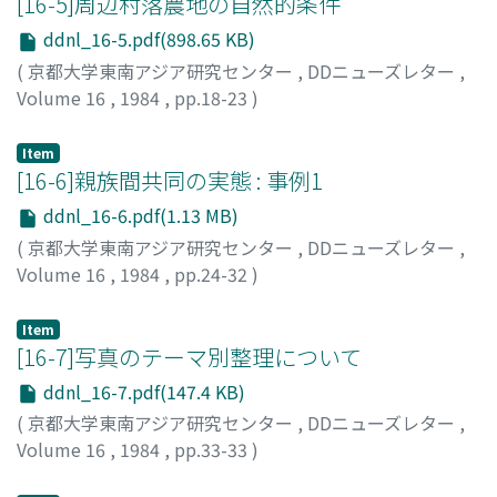
[16-5]周辺村落農地の自然的条件
ddnl_16-5.pdf(898.65 KB)
(
京都大学東南アジア研究センター
,
DDニューズレター
,
Volume 16
,
1984
,
pp.18-23
)
小池, 聡
;
KOIKE, Satoshi
;
コイケ, サトシ
Item
[16-6]親族間共同の実態 : 事例1
ddnl_16-6.pdf(1.13 MB)
(
京都大学東南アジア研究センター
,
DDニューズレター
,
Volume 16
,
1984
,
pp.24-32
)
舟橋, 和夫
;
FUNAHASHI, Kazuo
;
フナハシ, カズオ
Item
[16-7]写真のテーマ別整理について
ddnl_16-7.pdf(147.4 KB)
(
京都大学東南アジア研究センター
,
DDニューズレター
,
Volume 16
,
1984
,
pp.33-33
)