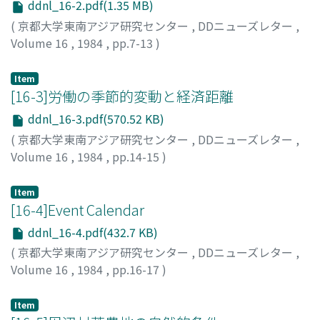
ddnl_16-2.pdf(1.35 MB)
(
京都大学東南アジア研究センター
,
DDニューズレター
,
Volume 16
,
1984
,
pp.7-13
)
林, 行夫
;
HAYASHI, Yukio
;
ハヤシ, ユキオ
Item
[16-3]労働の季節的変動と経済距離
ddnl_16-3.pdf(570.52 KB)
(
京都大学東南アジア研究センター
,
DDニューズレター
,
Volume 16
,
1984
,
pp.14-15
)
辻井, 博
;
TSUJII, Hiroshi
;
ツジイ, ヒロシ
Item
[16-4]Event Calendar
ddnl_16-4.pdf(432.7 KB)
(
京都大学東南アジア研究センター
,
DDニューズレター
,
Volume 16
,
1984
,
pp.16-17
)
パコン
;
林, 行夫
Item