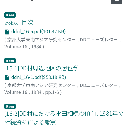
Item
表紙、目次
ddnl_16-a.pdf(101.47 KB)
(
京都大学東南アジア研究センター
,
DDニューズレター
,
Volume 16
,
1984
)
Item
[16-1]DD村周辺地区の層位学
ddnl_16-1.pdf(958.19 KB)
(
京都大学東南アジア研究センター
,
DDニューズレター
,
Volume 16
,
1984
,
pp.1-6
)
服部, 共生
;
HATTORI, Tomoo
;
ハットリ, トモオ
Item
[16-2]DD村における水田相続の傾向 : 1981年の
相続資料による考察