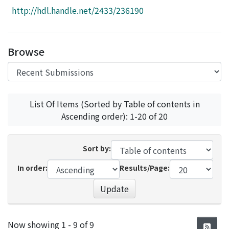
Access Statistics
http://hdl.handle.net/2433/236190
Library Network
Browse
List Of Items (Sorted by Table of contents in
Ascending order): 1-20 of 20
Sort by:
In order:
Results/Page:
Update
Recent Submissions
Now showing
1 - 9 of 9