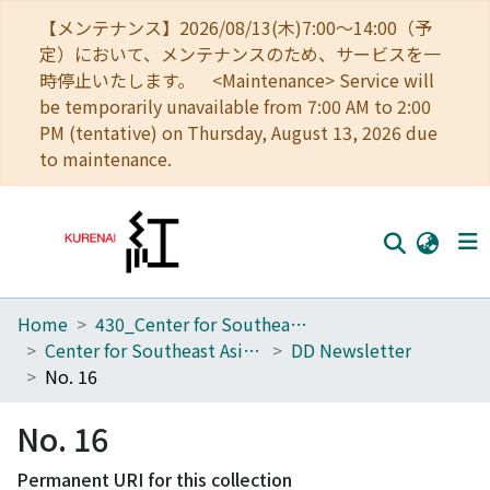
【メンテナンス】2026/08/13(木)7:00～14:00（予
定）において、メンテナンスのため、サービスを一
時停止いたします。 <Maintenance> Service will
be temporarily unavailable from 7:00 AM to 2:00
PM (tentative) on Thursday, August 13, 2026 due
to maintenance.
Home
430_Center for Southeast Asian Studies
Home
Center for Southeast Asian Studies
DD Newsletter
Communities
No. 16
Browse
No. 16
Download Ranking
Permanent URI for this collection