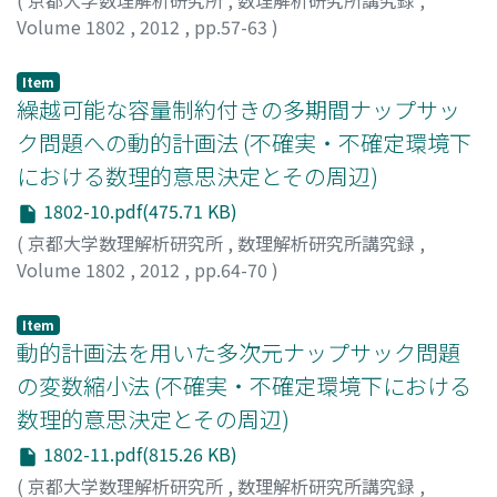
(
京都大学数理解析研究所
,
数理解析研究所講究録
,
Volume 1802
,
2012
,
pp.57-63
)
田中, 浩光
;
Tanaka, Hiromitsu
;
タナカ, ヒロミツ
Item
繰越可能な容量制約付きの多期間ナップサッ
ク問題への動的計画法 (不確実・不確定環境下
における数理的意思決定とその周辺)
1802-10.pdf(475.71 KB)
(
京都大学数理解析研究所
,
数理解析研究所講究録
,
Volume 1802
,
2012
,
pp.64-70
)
山田, 武夫
;
You, Byungjun
;
Yamada, Takeo
;
ヤマダ, タケ
オ
Item
動的計画法を用いた多次元ナップサック問題
の変数縮小法 (不確実・不確定環境下における
数理的意思決定とその周辺)
1802-11.pdf(815.26 KB)
(
京都大学数理解析研究所
,
数理解析研究所講究録
,