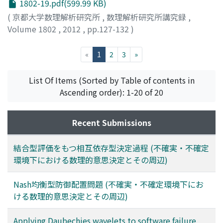
1802-19.pdf(599.99 KB)
(
京都大学数理解析研究所
,
数理解析研究所講究録
,
Volume 1802
,
2012
,
pp.127-132
)
井上, 真二
;
山田, 茂
;
Inoue, Shinji
;
Yamada, Shigeru
;
イノ
ウエ, シンジ
;
ヤマダ, シゲル
(current)
«
1
2
3
»
List Of Items (Sorted by Table of contents in
Ascending order): 1-20 of 20
Recent Submissions
結合型評価をもつ相互依存型決定過程 (不確実・不確定
環境下における数理的意思決定とその周辺)
Nash均衡型防御配置問題 (不確実・不確定環境下にお
ける数理的意思決定とその周辺)
Applying Daubechies wavelets to software failure