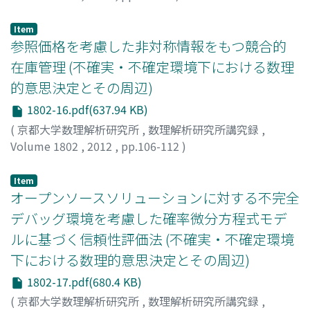
大坪, 祐介
;
北條, 仁志
;
Ohtsubo, Yusuke
;
Hohjo, Hitoshi
;
オオツボ, ユウスケ
;
ホウジョウ, ヒトシ
Item
参照価格を考慮した非対称情報をもつ競合的
在庫管理 (不確実・不確定環境下における数理
的意思決定とその周辺)
1802-16.pdf(637.94 KB)
(
京都大学数理解析研究所
,
数理解析研究所講究録
,
Volume 1802
,
2012
,
pp.106-112
)
伊東, 崇文
;
北條, 仁志
;
Ito, Takafumi
;
Hohjo, Hitoshi
;
イ
トウ, タカフミ
;
ホウジョウ, ヒトシ
Item
オープンソースソリューションに対する不完全
デバッグ環境を考慮した確率微分方程式モデ
ルに基づく信頼性評価法 (不確実・不確定環境
下における数理的意思決定とその周辺)
1802-17.pdf(680.4 KB)
(
京都大学数理解析研究所
,
数理解析研究所講究録
,