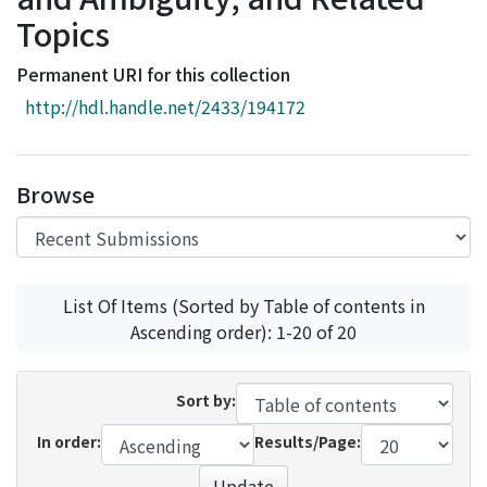
Access Statistics
Topics
Library Network
Permanent URI for this collection
http://hdl.handle.net/2433/194172
Browse
List Of Items (Sorted by Table of contents in
Ascending order): 1-20 of 20
Sort by:
In order:
Results/Page:
Update