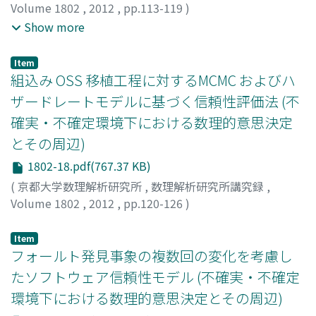
Volume 1802
,
2012
,
pp.113-119
)
山本, 友基
;
田村, 慶信
;
山田, 茂
;
Yamamoto, Yuki
;
Show more
Tamura, Yoshinobu
;
Yamada, Shigeru
;
ヤマモト, ユウキ
;
タムラ, ヨシノブ
;
ヤマダ, シゲル
Item
組込み OSS 移植工程に対するMCMC およびハ
ザードレートモデルに基づく信頼性評価法 (不
確実・不確定環境下における数理的意思決定
とその周辺)
1802-18.pdf(767.37 KB)
(
京都大学数理解析研究所
,
数理解析研究所講究録
,
Volume 1802
,
2012
,
pp.120-126
)
田村, 慶信
;
山田, 茂
;
Tamura, Yoshinobu
;
Yamada,
Shigeru
;
タムラ, ヨシノブ
;
ヤマダ, シゲル
Item
フォールト発見事象の複数回の変化を考慮し
たソフトウェア信頼性モデル (不確実・不確定
環境下における数理的意思決定とその周辺)