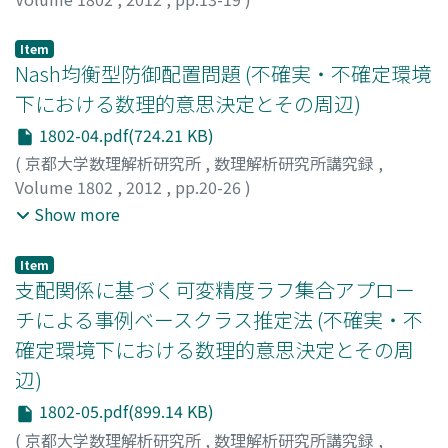
蓮池, 隆
;
片桐, 英樹
;
Hasuike, Takashi
;
Katagiri, Hideki
;
ハスイケ, タカシ
;
カタギリ, ヒデキ
Item
Nash均衡型防御配置問題 (不確実・不確定環境
下における数理的意思決定とその周辺)
1802-04.pdf(724.21 KB)
(
京都大学数理解析研究所
,
数理解析研究所講究録
,
Volume 1802
,
2012
,
pp.20-26
)
宇野, 剛史
;
片桐, 英樹
;
加藤, 浩介
;
Uno, Takeshi
;
Katagiri,
Show more
Hideki
;
Kato, Kosuke
;
ウノ, タケシ
;
カタギリ, ヒデキ
;
カ
トウ, コウスケ
Item
支配関係に基づく可変精度ラフ集合アプロー
チによる事例ベースクラス推定法 (不確実・不
確定環境下における数理的意思決定とその周
辺)
1802-05.pdf(899.14 KB)
(
京都大学数理解析研究所
,
数理解析研究所講究録
,