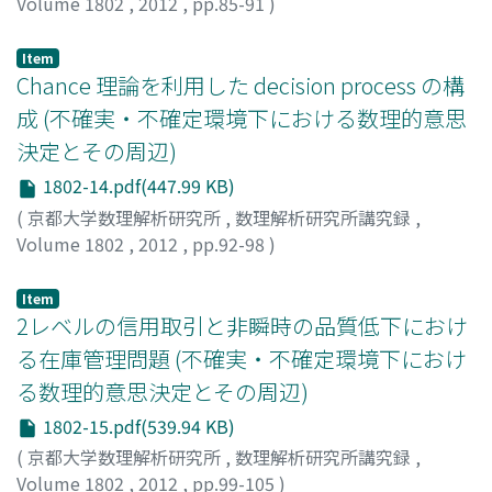
Volume 1802
,
2012
,
pp.85-91
)
堀口, 正之
;
HORIGUCHI, Masayuki
;
ホリグチ, マサユキ
Item
Chance 理論を利用した decision process の構
成 (不確実・不確定環境下における数理的意思
決定とその周辺)
1802-14.pdf(447.99 KB)
(
京都大学数理解析研究所
,
数理解析研究所講究録
,
Volume 1802
,
2012
,
pp.92-98
)
布和, 額尓敦
;
侯, 平軍
;
影山, 正幸
;
Yang, Buheeerdun
;
Hou, Pingjun
;
Kageyama, Masayuki
;
カゲヤマ, マサユキ
Item
2レベルの信用取引と非瞬時の品質低下におけ
る在庫管理問題 (不確実・不確定環境下におけ
る数理的意思決定とその周辺)
1802-15.pdf(539.94 KB)
(
京都大学数理解析研究所
,
数理解析研究所講究録
,
Volume 1802
,
2012
,
pp.99-105
)