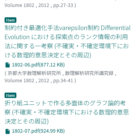
Volume 1802
,
2012
,
pp.27-33
)
乾口, 雅弘
;
鶴見, 昌代
;
Inuiguchi, Masahiro
;
Tsurumi,
Masayo
;
イヌイグチ, マサヒロ
;
ツルミ, マサヨ
Item
制約付き最適化手法varepsilon制約 Differential
Evolution における探索点のランク情報の利用
法に関する一考察 (不確実・不確定環境下にお
ける数理的意思決定とその周辺)
1802-06.pdf(877.12 KB)
(
京都大学数理解析研究所
,
数理解析研究所講究録
,
Volume 1802
,
2012
,
pp.34-41
)
阪井, 節子
;
高濱, 徹行
;
Sakai, Setsuko
;
Takahama,
Tetsuyuki
;
サカイ, セツコ
;
タカハマ, テツユキ
Item
折り紙ユニットで作る多面体のグラフ論的考
察 (不確実・不確定環境下における数理的意思
決定とその周辺)
1802-07.pdf(924.99 KB)