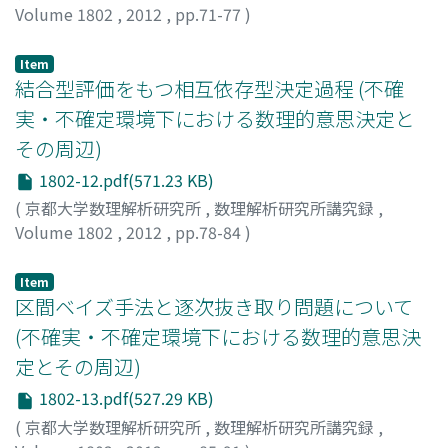
Volume 1802
,
2012
,
pp.71-77
)
山下, 美里
;
片岡, 靖詞
;
Yamashita, Misato
;
Kataoka, Seiji
;
ヤマシタ, ミサト
;
カタオカ, セイジ
Item
結合型評価をもつ相互依存型決定過程 (不確
実・不確定環境下における数理的意思決定と
その周辺)
1802-12.pdf(571.23 KB)
(
京都大学数理解析研究所
,
数理解析研究所講究録
,
Volume 1802
,
2012
,
pp.78-84
)
藤田, 敏治
;
Fujita, Toshiharu
;
フジタ, トシハル
Item
区間ベイズ手法と逐次抜き取り問題について
(不確実・不確定環境下における数理的意思決
定とその周辺)
1802-13.pdf(527.29 KB)
(
京都大学数理解析研究所
,
数理解析研究所講究録
,