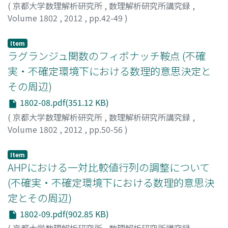
(
京都大学数理解析研究所
,
数理解析研究所講究録
,
Volume 1802
,
2012
,
pp.42-49
)
南部, 友見
;
金, 正道
;
Nambu, Tomomi
;
Kon, Masamichi
;
ナンブ, トモミ
;
コン, マサミチ
Item
ラグランジュ関数のフィボナッチ鞍点 (不確
実・不確定環境下における数理的意思決定と
その周辺)
1802-08.pdf(351.12 KB)
(
京都大学数理解析研究所
,
数理解析研究所講究録
,
Volume 1802
,
2012
,
pp.50-56
)
岩本, 誠一
;
木村, 寛
;
Iwamoto, Seiichi
;
Kimura, Yutaka
;
イワモト, セイイチ
;
キムラ, ユタカ
Item
AHPにおける一対比較値行列の調整について
(不確実・不確定環境下における数理的意思決
定とその周辺)
1802-09.pdf(902.85 KB)