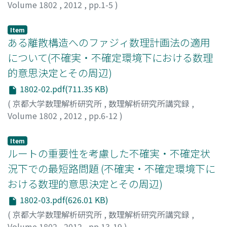
Volume 1802
,
2012
,
pp.1-5
)
佐藤, 明大
;
金, 正道
;
Sato, Akihiro
;
Kon, Masamichi
;
サト
ウ, アキヒロ
;
コン, マサミチ
Item
ある離散構造へのファジィ数理計画法の適用
について(不確実・不確定環境下における数理
的意思決定とその周辺)
1802-02.pdf(711.35 KB)
(
京都大学数理解析研究所
,
数理解析研究所講究録
,
Volume 1802
,
2012
,
pp.6-12
)
桑野, 裕昭
;
金, 正道
;
Kuwano, Hiroaki
;
Kon, Masamichi
;
ク
ワノ, ヒロアキ
;
コン, マサミチ
Item
ルートの重要性を考慮した不確実・不確定状
況下での最短路問題 (不確実・不確定環境下に
おける数理的意思決定とその周辺)
1802-03.pdf(626.01 KB)
(
京都大学数理解析研究所
,
数理解析研究所講究録
,
Volume 1802
,
2012
,
pp.13-19
)