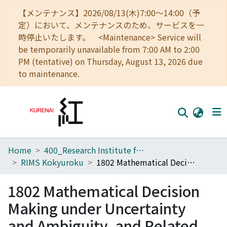
【メンテナンス】2026/08/13(木)7:00～14:00（予
定）において、メンテナンスのため、サービスを一
時停止いたします。 <Maintenance> Service will
be temporarily unavailable from 7:00 AM to 2:00
PM (tentative) on Thursday, August 13, 2026 due
to maintenance.
Home
400_Research Institute for Mathematical Sciences
Home
RIMS Kokyuroku
1802 Mathematical Decision Making under Uncertainty and Ambiguity, and Related Topics
Communities
1802 Mathematical Decision
Browse
Making under Uncertainty
Download Ranking
and Ambiguity, and Related