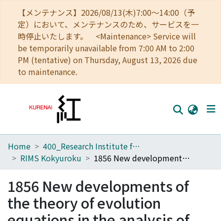
【メンテナンス】2026/08/13(木)7:00～14:00（予
定）において、メンテナンスのため、サービスを一
時停止いたします。 <Maintenance> Service will
be temporarily unavailable from 7:00 AM to 2:00
PM (tentative) on Thursday, August 13, 2026 due
to maintenance.
Home
400_Research Institute for Mathematical Sciences
Home
RIMS Kokyuroku
1856 New developments of the theory of evolution equations in the analysis of non-equilibria
Communities
1856 New developments of
Browse
the theory of evolution
Download Ranking
equations in the analysis of