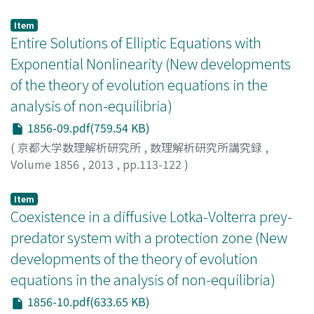
Ishii, Katsuyuki
;
石井, 克幸
;
イシイ, カツユキ
Item
Entire Solutions of Elliptic Equations with
Exponential Nonlinearity (New developments
of the theory of evolution equations in the
analysis of non-equilibria)
1856-09.pdf(759.54 KB)
(
京都大学数理解析研究所
,
数理解析研究所講究録
,
Volume 1856
,
2013
,
pp.113-122
)
Bae, Soohyun
Item
Coexistence in a diffusive Lotka-Volterra prey-
predator system with a protection zone (New
developments of the theory of evolution
equations in the analysis of non-equilibria)
1856-10.pdf(633.65 KB)