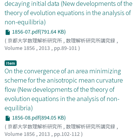
decaying initial data (New developments of the
theory of evolution equations in the analysis of
non-equilibria)
1856-07.pdf(791.64 KB)
(
京都大学数理解析研究所
,
数理解析研究所講究録
,
Volume 1856
,
2013
,
pp.89-101
)
Kobayashi, Kanako
;
小林, 加奈子
;
コバヤシ, カナコ
Item
On the convergence of an area minimizing
scheme for the anisotropic mean curvature
flow (New developments of the theory of
evolution equations in the analysis of non-
equilibria)
1856-08.pdf(894.05 KB)
(
京都大学数理解析研究所
,
数理解析研究所講究録
,
Volume 1856
,
2013
,
pp.102-112
)