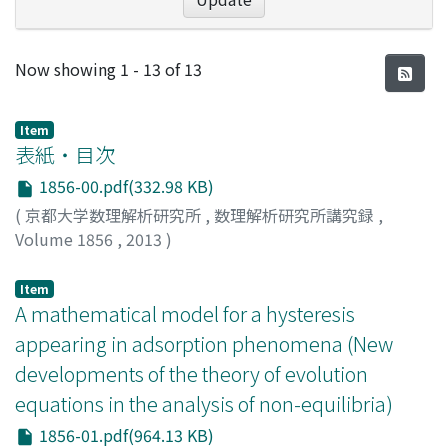
Recent Submissions
Now showing
1 - 13 of 13
Item
表紙・目次
1856-00.pdf(332.98 KB)
(
京都大学数理解析研究所
,
数理解析研究所講究録
,
Volume 1856
,
2013
)
Item
A mathematical model for a hysteresis
appearing in adsorption phenomena (New
developments of the theory of evolution
equations in the analysis of non-equilibria)
1856-01.pdf(964.13 KB)