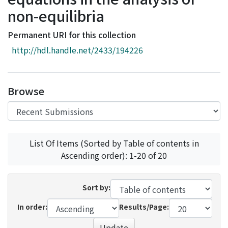
Access Statistics
non-equilibria
Library Network
Permanent URI for this collection
http://hdl.handle.net/2433/194226
Browse
List Of Items (Sorted by Table of contents in
Ascending order): 1-20 of 20
Sort by:
In order:
Results/Page:
Update