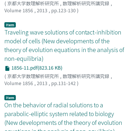
(
京都大学数理解析研究所
,
数理解析研究所講究録
,
Volume 1856
,
2013
,
pp.123-130
)
Oeda, Kazuhiro
;
大枝, 和浩
;
オオエダ, カズヒロ
Item
Traveling wave solutions of contact-inhibition
model of cells (New developments of the
theory of evolution equations in the analysis of
non-equilibria)
1856-11.pdf(823.16 KB)
(
京都大学数理解析研究所
,
数理解析研究所講究録
,
Volume 1856
,
2013
,
pp.131-142
)
Wakasa, Tohru
;
若狭, 徹
;
ワカサ, トオル
Item
On the behavior of radial solutions to a
parabolic-elliptic system related to biology
(New developments of the theory of evolution