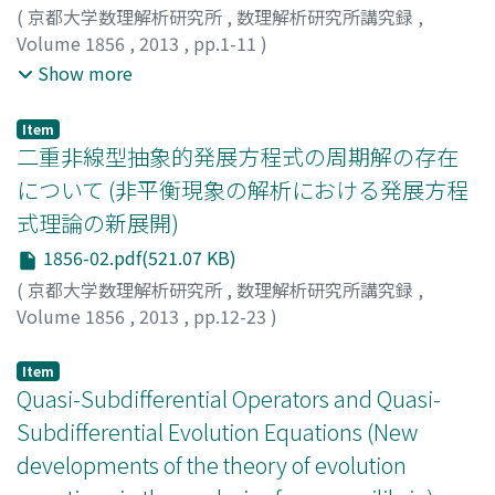
(
京都大学数理解析研究所
,
数理解析研究所講究録
,
Volume 1856
,
2013
,
pp.1-11
)
Aiki, Toyohiko
;
Murase, Yusuke
;
Sato, Naoki
;
Shirakawa,
Show more
Ken
;
愛木, 豊彦
;
村瀬, 勇介
;
佐藤, 直紀
;
白川, 健
;
アイキ, ト
ヨヒコ
;
ムラセ, ユウスケ
;
サトウ, ナオキ
;
シラカワ, ケン
Item
二重非線型抽象的発展方程式の周期解の存在
について (非平衡現象の解析における発展方程
式理論の新展開)
1856-02.pdf(521.07 KB)
(
京都大学数理解析研究所
,
数理解析研究所講究録
,
Volume 1856
,
2013
,
pp.12-23
)
小池, 昌裕
;
大谷, 光春
;
Koike, Masahiro
;
Otani, Mitsuharu
;
コイケ, マサヒロ
;
オオタニ, ミツハル
Item
Quasi-Subdifferential Operators and Quasi-
Subdifferential Evolution Equations (New
developments of the theory of evolution