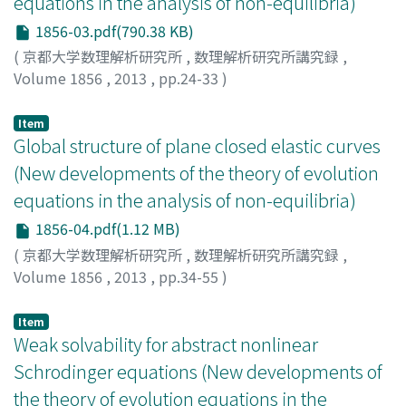
equations in the analysis of non-equilibria)
1856-03.pdf(790.38 KB)
(
京都大学数理解析研究所
,
数理解析研究所講究録
,
Volume 1856
,
2013
,
pp.24-33
)
Kubo, Masahiro
;
久保, 雅弘
;
クボ, マサヒロ
Item
Global structure of plane closed elastic curves
(New developments of the theory of evolution
equations in the analysis of non-equilibria)
1856-04.pdf(1.12 MB)
(
京都大学数理解析研究所
,
数理解析研究所講究録
,
Volume 1856
,
2013
,
pp.34-55
)
Murai, Minoru
;
村井, 実
;
ムライ, ミノル
Item
Weak solvability for abstract nonlinear
Schrodinger equations (New developments of
the theory of evolution equations in the