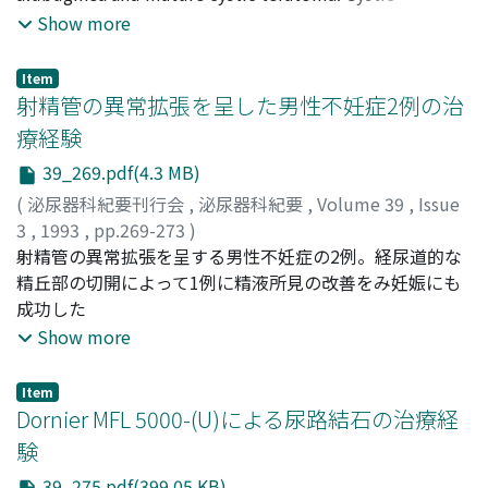
Morimoto, Shiniji
testicular diseases have been considered rare, but
Show more
increasing usage of ultrasound in the diagnosis of
scrotal diseases has made them more common.
Item
Ultrasonography seemed to be useful to distinguish
射精管の異常拡張を呈した男性不妊症2例の治
nonneoplastic testicular cysts (simple cyst of the testis,
療経験
cyst of the tunica alubuginea) from cystic lesions of
39_269.pdf(4.3 MB)
solid testicular tumors.
(
泌尿器科紀要刊行会
,
泌尿器科紀要
,
Volume 39
,
Issue
3
,
1993
,
pp.269-273
)
藤沢, 真
射精管の異常拡張を呈する男性不妊症の2例。経尿道的な
;
小内山, 裕昭
;
新堀, 大介
;
井内, 裕満
;
森川, 満
;
徳
中, 荘平
精丘部の切開によって1例に精液所見の改善をみ妊娠にも
;
八竹, 直
;
玉手, 健一
;
千石, 一雄
;
石川, 睦男
;
Fujisawa, Makoto
成功した
;
Osanai, Hiroaki
;
Niibori, Daisuke
;
Iuchi, Hiromitsu
;
Morikawa, Mitsuru
;
Tokunaka, Souhei
;
Show more
Yachiku, Sunao
;
Tamate, Kenichi
;
Sengoku, Kazuo
;
Ishikawa, Mutsuo
Item
Dornier MFL 5000-(U)による尿路結石の治療経
験
39_275.pdf(399.05 KB)