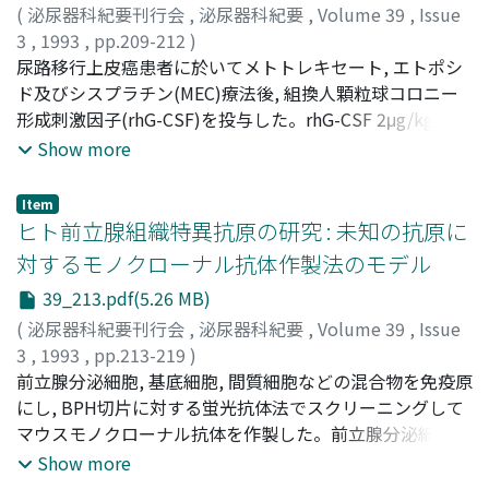
(
泌尿器科紀要刊行会
,
泌尿器科紀要
,
Volume 39
,
Issue
3
,
1993
,
pp.209-212
)
三浦, 猛
尿路移行上皮癌患者に於いてメトトレキセート, エトポシ
;
村井, 哲夫
;
志村, 英俊
;
近藤, 猪一郎
;
Miura,
Takeshi
ド及びシスプラチン(MEC)療法後, 組換人顆粒球コロニー
;
Murai, Tetsuo
;
Shimura, Hidetoshi
;
Kondo,
Iichiro
形成刺激因子(rhG-CSF)を投与した。rhG-CSF 2μg/kgの皮
下注射は, 白血球数が3000/mm3以下に減少した後(短期投
Show more
与), 或いはMEC療法終了直後(予防的投与), にそれぞれ開
始した。好中球数の最低値は, rhG-CSF非投与の対照群, 短
Item
期投与群, 及び予防的投与群でそれぞれ275±77,
ヒト前立腺組織特異抗原の研究 : 未知の抗原に
250±317, 及び2066±47/mm3であった。好中球数が
対するモノクローナル抗体作製法のモデル
1000/mm3未満の日数は, 対照群, 短期投与群, 及び予防的
39_213.pdf(5.26 MB)
投与群でそれぞれ6.6±0.6, 4±2, 及び0.9±0.5日であっ
た。対照群と予防的投与群との間の差異は推計学的に有意
(
泌尿器科紀要刊行会
,
泌尿器科紀要
,
Volume 39
,
Issue
であった
3
,
1993
,
pp.213-219
)
吉貴, 達寛
前立腺分泌細胞, 基底細胞, 間質細胞などの混合物を免疫原
;
岡田, 裕作
;
友吉, 唯夫
;
上田, 正道
;
小川, 修
;
吉
田, 修
にし, BPH切片に対する蛍光抗体法でスクリーニングして
;
Yoshiki, Tatsuhiro
;
Okada, Yusaku
;
Tomoyoshi,
Tadao
マウスモノクローナル抗体を作製した。前立腺分泌細胞に
;
Ueda, Masamichi
;
Ogawa, Osamu
;
Yoshida,
Osamu
良く反応し, ホルマリン固定パラフィン切片にも適用可能
;
90260611
Show more
である, PAP, PSAにそれぞれ特異的な抗体を産生する細胞