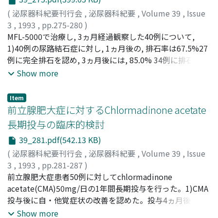
(
泌尿器科紀要刊行会
,
泌尿器科紀要
,
Volume 39
,
Issue
3
,
1993
,
pp.275-280
)
羽田野, 幸夫
MFL-5000で治療し, 3ヵ月経過観察した40例について,
;
水本, 裕之
;
瀧, 知弘
;
三井, 健司
;
野々村, 仁志
;
平岩, 親輔
1)40例の尿路結石症に対し, 1ヵ月後の, 排石率は67.5%27
;
山田, 芳彰
;
本多, 靖明
;
深津, 英捷
;
瀬川, 昭夫
;
Hatano, Yukio
例に完全排石を認め, 3ヵ月後には, 85.0% 34例に排石率は
;
Mizumoto, Hiroyuki
;
Taki, Yomohiro
;
Mitsui, Kenji
上昇した。2)40例に対し1例のみ硬膜外麻酔を行い, 無麻
;
Nonomura, Hitoshi
;
Hiraiwa, Shinsuke
;
Show more
Yamada, Yoshiaki
酔症例において疼痛を訴えた症例に対しては, 鎮痛剤の投
;
Honda, Nobuaki
;
Fukatsu, Hidetoshi
;
Segawa, Akio
与のみにて対処し, 十分に除痛効果をえられた。3)治療を
Item
必要とした重篤な副作用は認めなかった
前立腺肥大症に対するChlormadinone acetate
長期投与の臨床的検討
39_281.pdf(542.13 KB)
(
泌尿器科紀要刊行会
,
泌尿器科紀要
,
Volume 39
,
Issue
3
,
1993
,
pp.281-287
)
古川, 利有
前立腺肥大症患者50例に対してchlormadinone
;
柳谷, 仁志
;
高島, 徹
;
東野, 一郎
;
工藤, 達也
;
鈴
木, 唯司
acetate(CMA)50mg/日の1年間長期投与を行った。1)CMA
;
三国, 恒靖
;
城戸, 啓治
;
津久井, 厚
;
八木橋, 勇治
;
相馬, 博
投与後に自・他覚症状の改善を認めた。投与4ヵ月後と12
;
川嶋, 修
;
大橋, 弘実
;
Kogawa, Toshiari
;
Yanagiya,
Hitoshi
ヵ月後の比較から, 概して4ヵ月以降の継続投与により一層
;
Takashima, Tohru
;
Higashino, Ichiro
;
Kudo,
Show more