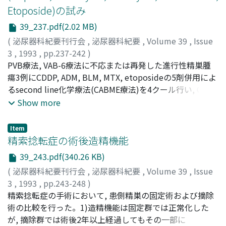
Etoposide)の試み
39_237.pdf(2.02 MB)
(
泌尿器科紀要刊行会
,
泌尿器科紀要
,
Volume 39
,
Issue
3
,
1993
,
pp.237-242
)
池田, 伊知郎
PVB療法, VAB-6療法に不応または再発した進行性精巣腫
;
執印, 太郎
;
矢尾, 正裕
;
窪田, 吉信
;
穂坂, 正彦
;
Ikeda, Ichiro
瘍3例にCDDP, ADM, BLM, MTX, etoposideの5剤併用によ
;
Shuin, Taro
;
Yao, Masahiro
;
Kubota,
Yoshinobu
るsecond line化学療法(CABME療法)を4クール行い, CR 1
;
Hosaka, Masahiko
例, PR 1例の結果をえた。CABME療法は, 高度の骨髄抑制
Show more
を認めた以外には重篤な副作用はなく, 薬剤耐性になりに
くく肝転移には効果を認めた
Item
精索捻転症の術後造精機能
39_243.pdf(340.26 KB)
(
泌尿器科紀要刊行会
,
泌尿器科紀要
,
Volume 39
,
Issue
3
,
1993
,
pp.243-248
)
市川, 智彦
精索捻転症の手術において, 患側精巣の固定術および摘除
;
北川, 憲一
;
始関, 吉生
;
角谷, 秀典
;
島崎, 淳
;
Ichikawa, Tomohiko
術の比較を行った。1)造精機能は固定群では正常化した
;
Kitagawa, Norikazu
;
Shiseki,
Yoshio
が, 摘除群では術後2年以上経過してもその一部に
;
Sumiya, Hidenori
;
Shimazaki, Jun