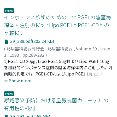
Tatsuya
の改善がもたらされた。また, 総合判定における「有効」
;
Suzuki, Tadashi
;
Mikuni, Tsuneyasu
;
Kido,
Keiji
以上, 「やや有効」以上の有効率はおのおの92.0%, 100%
;
Tsukui, Atsushi
;
Yagihashi, Yuji
;
Soma, Hiroshi
;
Item
Kawashima, Osamu
であった。2)副作用として2例にimpotenceを認めたが,
;
Ohashi, Hiromi
インポテンス診断のためのLipo PGE1の陰茎海
その発現時期はいずれも投与後4ヵ月以内であった。一方,
綿体内注射の検討 : Lipo PGE1とPGE1-CDとの
臨床検査においては臨床上問題となる所見はみられなかっ
比較検討
た。3)総合判定における「有用」以上, 「やや有用」以上
の有用率はおのおの92.0%, 100%であった
39_289.pdf(303.24 KB)
(
泌尿器科紀要刊行会
,
泌尿器科紀要
,
Volume 39
,
Issue
3
,
1993
,
pp.289-292
)
矢島, 通孝
1)PGE1-CD 20μg, Lipo PGE1 5μgおよびLipo PGE1 10μg
;
馬場, 克幸
;
皆川, 信彦
;
河野, 正二郎
;
原口, 千春
;
岩本, 晃明
を機能的インポテンス症例の陰茎海綿体内に注射した。2)
;
長田, 尚夫
;
Yajima, Michitaka
;
Baba,
Katsuyuki
肉眼的判定では, PGE1-CDおよびLipo PGE1 10μg投与群の
;
Minagawa, Nobuhiko
;
Kohno, Shoujirou
;
Haraguchi, Chiharu
全例がgoodであったが, Lipo PGE1 5μg投与群では8例中4
;
Iwamoto, Teruaki
;
Osada, Takao
Show more
例のみがgoodであった。注射から勃起発現までの時間,
RigiScanによる各測定値および勃起反応持続時間のいずれ
Item
においても3群間で有意差を認めなかった。3)Lipo PGE1
尿路感染予防における塗銀抗菌カテーテルの
10μgはPGE1-CD 20μgと同等の効果を有していることが示
有用性の検討
唆された
39_293.pdf(2.65 MB)