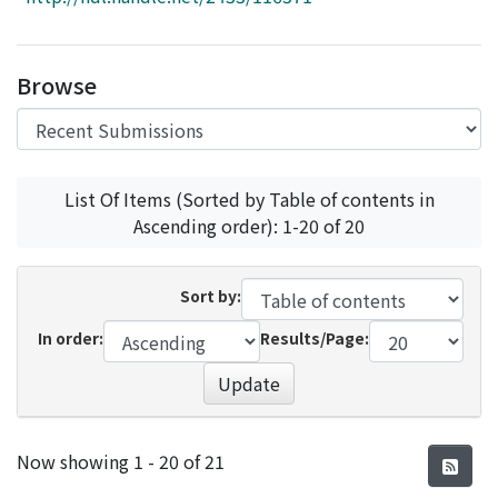
Access Statistics
Library Network
Browse
List Of Items (Sorted by Table of contents in
Ascending order): 1-20 of 20
Sort by:
In order:
Results/Page:
Update
Recent Submissions
Now showing
1 - 20 of 21