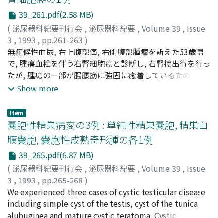
showed no abnormal findings. Left ureterectomy and
39_261.pdf(2.58 MB)
partial cystectomy was performed and a small finger
tip-sized tumor was found at 13.5 cm above the
(
泌尿器科紀要刊行会
,
泌尿器科紀要
,
Volume 39
,
Issue
ureteral orifice. Pathological examination showed
3
,
1993
,
pp.261-263
)
metastatic renal cell carcinoma, G1 > G2. Histologically
志村, 英俊
無症候性血尿, 右上腹部痛, 右側腹部腫瘤を訴えた53歳男
;
原, 芳紀
;
井田, 時雄
;
Shimura, Hidetoshi
;
and clinically, this tumor seemed to have metastasized
Hara, Yoshinori
で, 腫瘍血栓を伴う右腎細胞癌と診断し, 右腎摘出術を行っ
;
Ida, Tokio
by a hematological pathway. Seventeen cases of
たが, 腫瘍の一部が腸腰筋に強固に癒着しているため, 治癒
ureteral metastasis of renal cell carcinoma have been
手術は不可能であった。遺残腫瘍は第二腰椎に広がり, 患
Show more
reported previously in the Japanese literature.
者は腰痛を訴えた。腫瘍は発育を続け, 天然型インターフ
ェロンの32週間に亙る投与に拘わらず, 対麻痺を来した。
Item
組換インターフェロンα2a 9×106単位を1週間に3回投与
嚢胞性精巣病変の3例 : 単純性精巣嚢胞, 精巣白
した所, 13週間後腫瘍は86.5%縮小し, 歩行可能となり, 部
膜嚢胞, 嚢胞性成熟奇形腫の各1例
分寛解は17ヵ月間続いた
39_265.pdf(6.87 MB)
(
泌尿器科紀要刊行会
,
泌尿器科紀要
,
Volume 39
,
Issue
3
,
1993
,
pp.265-268
)
増田, 均
We experienced three cases of cystic testicular disease
;
山田, 拓己
;
長浜, 克志
;
永松, 秀樹
;
根岸, 壮治
;
森
本, 信二
including simple cyst of the testis, cyst of the tunica
;
Masuda, Hitoshi
;
Yamada, Takumi
;
Nagahama,
Katsushi
alubuginea and mature cystic teratoma. Cystic
;
Nagamatsu, Hideki
;
Negishi, Takeharu
;