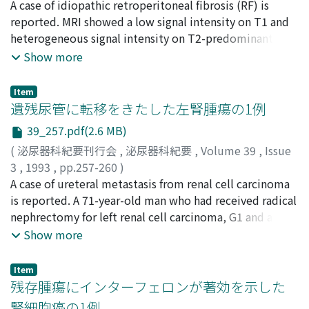
北村, 雅哉
A case of idiopathic retroperitoneal fibrosis (RF) is
;
宮永, 武章
;
佐藤, 義基
;
寺川, 知良
;
津島, 寿一
;
important, though difficult.
Kitamura, Masaya
reported. MRI showed a low signal intensity on T1 and
;
Miyanaga, Takeaki
;
Sato, Yoshiki
;
Terakawa, Tomoyoshi
heterogeneous signal intensity on T2-predominant
;
Tushima, Juichi
image. Although this could be demonstrated either in
Show more
malignant RF or early stage of non-malignant RF,
differentiation from malignancy was made from the
Item
quick response to steroid therapy.
遺残尿管に転移をきたした左腎腫瘍の1例
39_257.pdf(2.6 MB)
(
泌尿器科紀要刊行会
,
泌尿器科紀要
,
Volume 39
,
Issue
3
,
1993
,
pp.257-260
)
志村, 英俊
A case of ureteral metastasis from renal cell carcinoma
;
三浦, 猛
;
近藤, 猪一郎
;
Shimura, Hidetoshi
;
Miura, Takeshi
is reported. A 71-year-old man who had received radical
;
Kondoh, Iichiroh
nephrectomy for left renal cell carcinoma, G1 and about
two years earlier presented with asymptomatic
Show more
macrohematuria. He had received interferon therapy
and surgical treatments for bone metastasis two times
Item
after the operation. Cystoscopic examination revealed
残存腫瘍にインターフェロンが著効を示した
bleeding from the left residual ureter but CT scan
腎細胞癌の1例