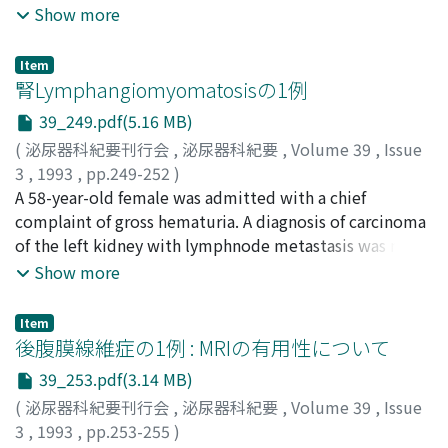
20×106/ml未満の乏精子症および無精子症を認めた。
Show more
2)FSHは固定群は術後経過とともに値が低下し正常化した
が, 摘除群ではこのような傾向はみられず一部は高値のま
Item
まであった。3)発症後早期の患側精巣固定術が造精機能の
腎Lymphangiomyomatosisの1例
回復にとって重要であると思われた4)摘除群においても,
39_249.pdf(5.16 MB)
手術時思春期前であれば術後造精機能の障害は少ないと思
(
泌尿器科紀要刊行会
,
泌尿器科紀要
,
Volume 39
,
Issue
われた
3
,
1993
,
pp.249-252
)
三枝, 道尚
A 58-year-old female was admitted with a chief
;
桜本, 耕司
;
橋本, 英昭
;
宇埜, 智
;
荒巻, 謙二
;
城
仙, 泰一郎
complaint of gross hematuria. A diagnosis of carcinoma
;
Saegusa, Michihisa
;
Sakuramoto, Koushi
;
Hashimoto, Hideaki
of the left kidney with lymphnode metastasis was made
;
Uno, Satoru
;
Aramaki, Kenji
;
Johsen, Taiichiro
on the basis of computerized tomography and
Show more
angiography. Left nephrectomy and lymphnode
dissection were performed. Histological examination
Item
revealed lymphangiomyoma, and the final clinical
後腹膜線維症の1例 : MRIの有用性について
diagnosis was changed to lymphangiomyomatosis with
39_253.pdf(3.14 MB)
pulmonary, retroperitoneal, and left renal lesions.
(
泌尿器科紀要刊行会
,
泌尿器科紀要
,
Volume 39
,
Issue
Lymphangiomyomatosis with renal lesions is extremely
3
,
1993
,
pp.253-255
)
rare, and differentiation from renal carcinoma is