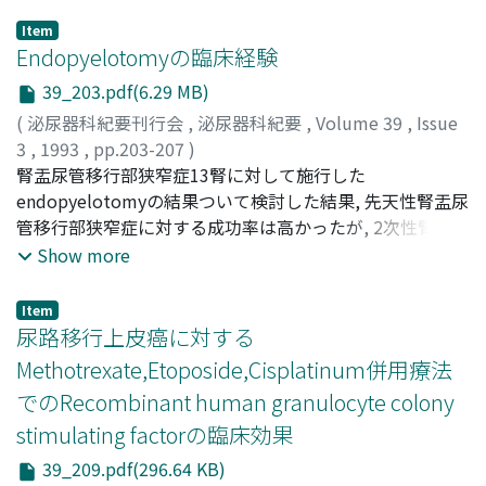
Item
Endopyelotomyの臨床経験
39_203.pdf(6.29 MB)
(
泌尿器科紀要刊行会
,
泌尿器科紀要
,
Volume 39
,
Issue
3
,
1993
,
pp.203-207
)
植原, 秀和
腎盂尿管移行部狭窄症13腎に対して施行した
;
渡辺, 泱
;
斉藤, 雅人
;
内田, 睦
;
今出, 陽一朗
;
伊
藤, 吉三
endopyelotomyの結果ついて検討した結果, 先天性腎盂尿
;
中村, 雅至
;
邵, 仁哲
;
Uehara, Hidekazu
;
Watanabe, Hiroki
管移行部狭窄症に対する成功率は高かったが, 2次性腎盂尿
;
Saitoh, Masahito
;
Uchida, Mutsumi
;
Imaide, Yoichiro
管移行部狭窄症に対する成功率が, 諸家の報告に比べて低
;
Itoh, Yoshizo
;
Nakamura, Masashi
;
Show more
Soh, Jintetsu
かった。この原因として狭窄部尿管の状態が悪い症例が多
かったことが考えられた
Item
尿路移行上皮癌に対する
Methotrexate,Etoposide,Cisplatinum併用療法
でのRecombinant human granulocyte colony
stimulating factorの臨床効果
39_209.pdf(296.64 KB)