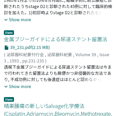
男
断されたうちstage D2と診断された45例に対して臨床的検
;
Amano, Toshiyasu
;
Oshinoya, Yukinosuke
;
Miyazaki,
Kimiomi
討を加えた。1)初診時よりstage D2と診断されたものは38
;
Fujita, Yukio
;
Hisazumi, Haruo
例であり, うち13例が再燃を認め, 6例は初回治療に反応し
Show more
なかった。経過観察中にstage D2へと再燃進行したものが
7例あった。2)初回治療としては内分泌および化学療法の
Item
併用が最も多く, 去勢術は13例に施行された。3)組織学的
金属ブジーガイドによる尿道ステント留置法
分化度の検討では低分化腺癌が最も多く, 高分化腺癌は
39_231.pdf(2.15 MB)
6.7%のみであった。4)骨転移進展度による分類では, EOD
(
泌尿器科紀要刊行会
,
泌尿器科紀要
,
Volume 39
,
Issue
1が26例と最も多く, ついでEOD 2が13例であったが, 今回
3
,
1993
,
pp.231-235
)
の検討ではEOD分類による生存率の差は認められなかっ
五十川, 義晃
透視下金属ブジーガイドによる尿道ステント留置法は今ま
;
大森, 孝平
;
Isogawa, Yoshiaki
;
Ohmori,
た。5)前立腺腫瘍マーカーの陽性率は, PAP 62.6%, γ-Sm
Kouhei
で行われてきた留置法よりも簡便かつ非侵襲的な方法であ
66.6%, PA 90.6%とPAがもっとも高く, PAが正常値の2倍以
り, 不成功例に対しても後遺症はほとんど認めなかった。
上を示したものが75%認められた
留置直後に効果判定が行えることから外来での留置も可能
Show more
である
Item
精巣腫瘍の新しいSalvage化学療法
(Cisplatin,Adriamycin,Bleomycin,Methotrexate,