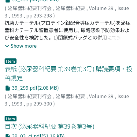
(
泌尿器科紀要刊行会
,
泌尿器科紀要
,
Volume 39
,
Issue
3
,
1993
,
pp.293-298
)
竹内, 秀雄
抗菌カテーテル(プロテイン銀配合導尿カテーテル)を泌尿
;
飛田, 収一
;
吉田, 修
;
上田, 朋宏
;
Takeuchi,
Hideo
器科カテーテル留置患者に使用し, 尿路感染予防効果およ
;
Hida, Shuichi
;
Yoshida, Osamu
;
Ueda, Tomohiro
び安全性を検討した。1)閉鎖式バッグとの併用にて抗菌カ
テーテルは尿路感染特に管外性感染の予防効果を発揮する
Show more
可能性が示唆された。2)尿道分泌物, カテーテル痛, アレル
ギー反応などの副作用は従来の天然ゴムカテーテルと差が
Item
みられなかった
表紙 (泌尿器科紀要 第39巻第3号) 購読要項・投
稿規定
39_299.pdf(2.08 MB)
(
泌尿器科紀要刊行会
,
泌尿器科紀要
,
Volume 39
,
Issue
3
,
1993
,
pp.299-300
)
Item
目次 (泌尿器科紀要 第39巻第3号)
39_03_cj.pdf(51.16 KB)