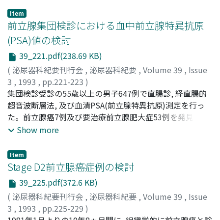
を1クローンずつ樹立できた
Item
前立腺集団検診における血中前立腺特異抗原
(PSA)値の検討
39_221.pdf(238.69 KB)
(
泌尿器科紀要刊行会
,
泌尿器科紀要
,
Volume 39
,
Issue
3
,
1993
,
pp.221-223
)
加藤, 幹雄
集団検診受診の55歳以上の男子647例で直腸診, 経直腸的
;
岡田, 耕市
;
Kato, Mikio
;
Okada, Koichi
超音波断層法, 及び血清PSA(前立腺特異抗原)測定を行っ
た。前立腺癌7例及び要治療前立腺肥大症53例を発見し
た。癌患者中6例でPSA値は3.6ng/ml以上, 1例で2.6ng/ml
Show more
であった。前立腺癌及び良性前立腺肥大症の臨床的徴候が
ない587例中564例でPSA値は2.6ng/ml以下であった。前
Item
立腺疾患がなく, PSA値が2.6ng/ml以上を示す症例の比率
Stage D2前立腺癌症例の検討
は全症例3.4%に過ぎなかった
39_225.pdf(372.6 KB)
(
泌尿器科紀要刊行会
,
泌尿器科紀要
,
Volume 39
,
Issue
3
,
1993
,
pp.225-229
)
天野, 俊康
1981年1月よりの10年8ヵ月間に, 組織学的に前立腺癌と診
;
押野谷, 幸之輔
;
宮崎, 公臣
;
藤田, 幸雄
;
久住, 治