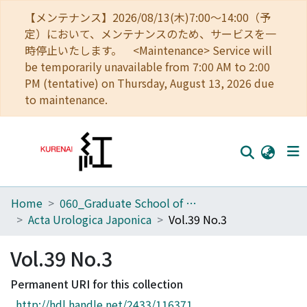
【メンテナンス】2026/08/13(木)7:00～14:00（予
定）において、メンテナンスのため、サービスを一
時停止いたします。 <Maintenance> Service will
be temporarily unavailable from 7:00 AM to 2:00
PM (tentative) on Thursday, August 13, 2026 due
to maintenance.
Home
060_Graduate School of Medicine
Home
Acta Urologica Japonica
Vol.39 No.3
Communities
Vol.39 No.3
Browse
Permanent URI for this collection
Download Ranking
http://hdl.handle.net/2433/116371