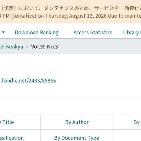
:00（予定）において、メンテナンスのため、サービスを一時停止いたします。 
0 PM (tentative) on Thursday, August 13, 2026 due to maint
e
Download Ranking
Access Statistics
Library
ei Kenkyu
Vol.39 No.3
l.handle.net/2433/86865
 Title
By Author
By 
ssification
By Document Type