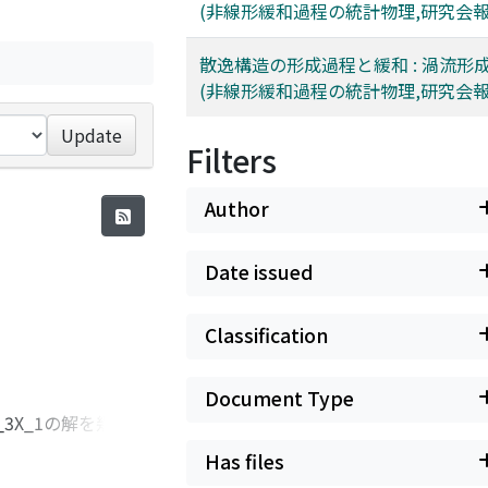
(非線形緩和過程の統計物理,研究会報
散逸構造の形成過程と緩和 : 渦流形
(非線形緩和過程の統計物理,研究会報
Update
Filters
Author
Date issued
Classification
Document Type
_3-X_3X_1の解を幾何学
有理式々あることを見
Has files
nについては,線形近