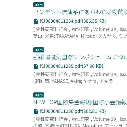
似の範囲内で考察した。
Item
ペンデント流体系にあらわれる動的
KJ00004811234.pdf(386.55 KB)
(
物性研究刊行会
,
物性研究
,
Volume 39
,
Iss
高山, 光男
;
TAKAYAMA, Mitsuo
;
タカヤマ, ミ
Item
強磁場磁気国際シンポジュームについ
KJ00004811235.pdf(57.96 KB)
(
物性研究刊行会
,
物性研究
,
Volume 39
,
Iss
柳瀬, 章
;
YANASE, Akira
;
ヤナセ, アキラ
Item
NEW TOP国際集会報観(国際小会議報
KJ00004811236.pdf(262.81 KB)
(
物性研究刊行会
,
物性研究
,
Volume 39
,
Iss
松浦, 基浩
;
MATSUURA, Motohiro
;
マツウラ,