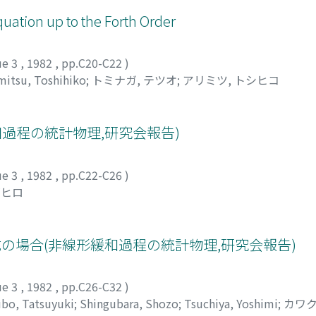
uation up to the Forth Order
ue 3
,
1982
,
pp.C20-C22
)
mitsu, Toshihiko
;
トミナガ, テツオ
;
アリミツ, トシヒコ
和過程の統計物理,研究会報告)
ue 3
,
1982
,
pp.C22-C26
)
ゲヒロ
成の場合(非線形緩和過程の統計物理,研究会報告)
ue 3
,
1982
,
pp.C26-C32
)
bo, Tatsuyuki
;
Shingubara, Shozo
;
Tsuchiya, Yoshimi
;
カワク