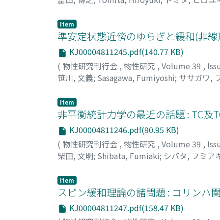
Item
準安定状態近傍のゆらぎと緩和(非線
KJ00004811245.pdf(140.77 KB)
(
物性研究刊行会
,
物性研究
,
Volume 39
,
Iss
笹川, 文義
;
Sasagawa, Fumiyoshi
;
ササガワ, 
Item
非平衡統計力学の最近の話題 : TC及
KJ00004811246.pdf(90.95 KB)
(
物性研究刊行会
,
物性研究
,
Volume 39
,
Iss
柴田, 文明
;
Shibata, Fumiaki
;
シバタ, フミア
Item
スピン緩和理論の諸問題 : コリンハ
KJ00004811247.pdf(158.47 KB)