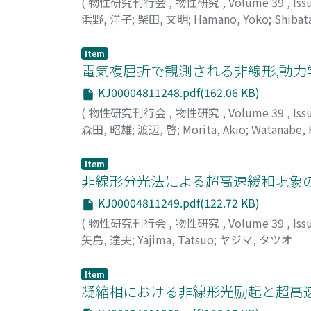
(
物性研究刊行会
,
物性研究
,
Volume 39
,
Iss
浜野, 洋子
;
柴田, 文明
;
Hamano, Yoko
;
Shibat
Item
電気複屈折で観測される非線形,動力
KJ00004811248.pdf(162.06 KB)
(
物性研究刊行会
,
物性研究
,
Volume 39
,
Iss
森田, 昭雄
;
渡辺, 啓
;
Morita, Akio
;
Watanabe, 
Item
非線形分光法による超高速緩和現象の
KJ00004811249.pdf(122.72 KB)
(
物性研究刊行会
,
物性研究
,
Volume 39
,
Iss
矢島, 達夫
;
Yajima, Tatsuo
;
ヤジマ, タツオ
Item
凝縮相における非線形光励起と超高速