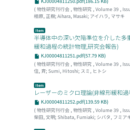
KJ00004811250.pdf(186.15 KB)
(
物性研究刊行会
,
物性研究
,
Volume 39
,
Iss
相原, 正樹
;
Aihara, Masaki
;
アイハラ, マサキ
Item
半導体中の深い欠陥準位を介した多
緩和過程の統計物理,研究会報告)
KJ00004811251.pdf(57.79 KB)
(
物性研究刊行会
,
物性研究
,
Volume 39
,
Iss
住, 斉
;
Sumi, Hitoshi
;
スミ, ヒトシ
Item
レーザーのミクロ理論(非線形緩和過
KJ00004811252.pdf(139.59 KB)
(
物性研究刊行会
,
物性研究
,
Volume 39
,
Iss
柴田, 文明
;
Shibata, Fumiaki
;
シバタ, フミア