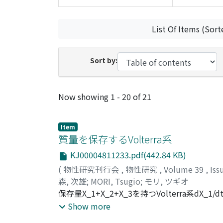
List Of Items (Sort
Sort by:
Recent Submissions
Now showing
1 - 20 of 21
Item
質量を保存するVolterra系
KJ00004811233.pdf(442.84 KB)
(
物性研究刊行会
,
物性研究
,
Volume 39
,
Iss
森, 次雄
;
MORI, Tsugio
;
モリ, ツギオ
保存量X_1+X_2+X_3を持つVolterra系dX_1/dt=
的及び解析的に調べ,点(X_1,X_2,X_3)
Show more
出した。又X_μが定常解を遠巻きにする程その周