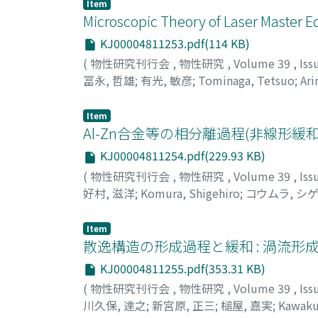
Item
Microscopic Theory of Laser Master Eq
KJ00004811253.pdf(114 KB)
(
物性研究刊行会
,
物性研究
,
Volume 39
,
Iss
冨永, 哲雄
;
有光, 敏彦
;
Tominaga, Tetsuo
;
Ari
Item
Al-Zn合金等の相分離過程(非線形緩
KJ00004811254.pdf(229.93 KB)
(
物性研究刊行会
,
物性研究
,
Volume 39
,
Iss
好村, 滋洋
;
Komura, Shigehiro
;
コウムラ, シ
Item
散逸構造の形成過程と緩和 : 渦流形
KJ00004811255.pdf(353.31 KB)
(
物性研究刊行会
,
物性研究
,
Volume 39
,
Iss
川久保, 達之
;
新宮原, 正三
;
槌屋, 嘉実
;
Kawaku