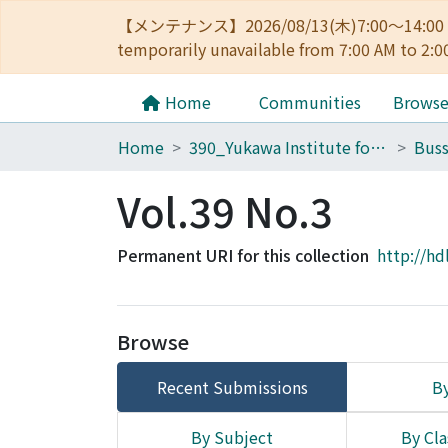
【メンテナンス】2026/08/13(木)7:00～14
temporarily unavailable from 7:00 AM to 2:0
Home
Communities
Brows
Home
390_Yukawa Institute for Theoretical Physics
Buss
Vol.39 No.3
Permanent URI for this collection
http://hd
Browse
Recent Submissions
By
By Subject
By Cla