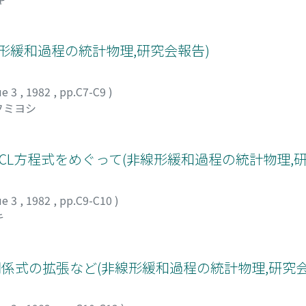
形緩和過程の統計物理,研究会報告)
ue 3
,
1982
,
pp.C7-C9
)
フミヨシ
TCL方程式をめぐって(非線形緩和過程の統計物理,
ue 3
,
1982
,
pp.C9-C10
)
キ
関係式の拡張など(非線形緩和過程の統計物理,研究会