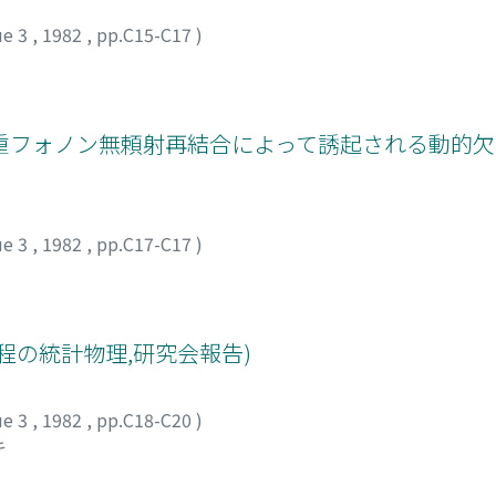
ue 3
,
1982
,
pp.C15-C17
)
重フォノン無頼射再結合によって誘起される動的欠
ue 3
,
1982
,
pp.C17-C17
)
程の統計物理,研究会報告)
ue 3
,
1982
,
pp.C18-C20
)
キ