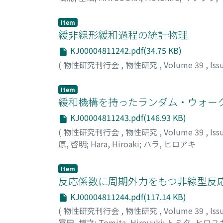
Item
緩非線形緩和過程の統計物理
KJ00004811242.pdf(34.75 KB)
(
物性研究刊行会
,
物性研究
,
Volume 39
,
Iss
Item
緩和機構を持ったランダム・ウォーク
KJ00004811243.pdf(146.93 KB)
(
物性研究刊行会
,
物性研究
,
Volume 39
,
Iss
原, 啓明
;
Hara, Hiroaki
;
ハラ, ヒロアキ
Item
反応係数に周期外力をもつ非線型反応
KJ00004811244.pdf(117.14 KB)
(
物性研究刊行会
,
物性研究
,
Volume 39
,
Iss
冨田, 博之
;
Tomita, Hiroyuki
;
トミタ, ヒロユ