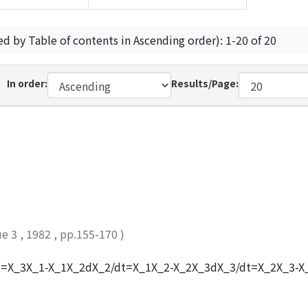
ed by Table of contents in Ascending order): 1-20 of 20
In order:
Results/Page:
ue 3
,
1982
,
pp.155-170
)
X_3X_1-X_1X_2dX_2/dt=X_1X_2-X_2X_3dX_3/dt=X_2X
がある三角形の中の閉曲線を画くこと・及び人口X_μ(t)がPe関数の
期は長くなることが判った。n成分の系X_1,X_2,・・・,X_