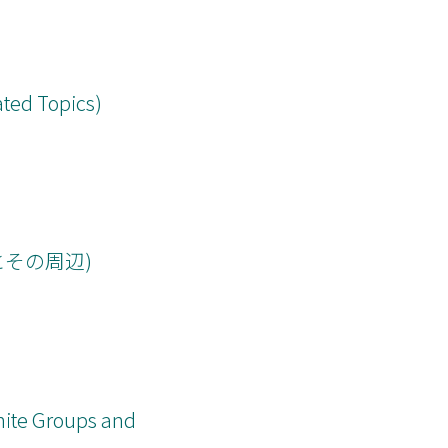
ated Topics)
その周辺)
nite Groups and