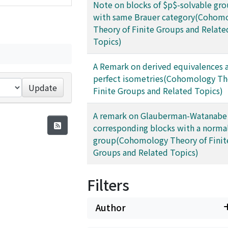
Note on blocks of $p$-solvable gr
with same Brauer category(Cohom
Theory of Finite Groups and Relate
Topics)
A Remark on derived equivalences 
perfect isometries(Cohomology Th
Update
Finite Groups and Related Topics)
A remark on Glauberman-Watanabe
corresponding blocks with a norma
group(Cohomology Theory of Finit
Groups and Related Topics)
Filters
Author