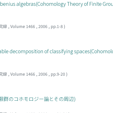
benius algebras(Cohomology Theory of Finite Gro
究録
,
Volume 1466
,
2006
,
pp.1-8
)
table decomposition of classifying spaces(Cohomol
究録
,
Volume 1466
,
2006
,
pp.9-20
)
限群のコホモロジー論とその周辺)