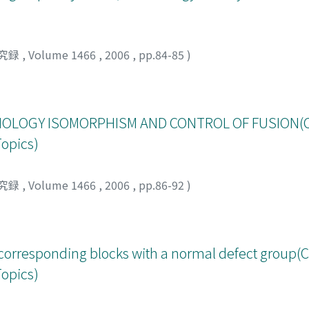
究録
,
Volume 1466
,
2006
,
pp.84-85
)
MOLOGY ISOMORPHISM AND CONTROL OF FUSION(
Topics)
究録
,
Volume 1466
,
2006
,
pp.86-92
)
orresponding blocks with a normal defect group
Topics)