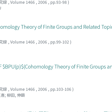
究録
,
Volume 1466
,
2006
,
pp.93-98
)
リ
ohomology Theory of Finite Groups and Related Topi
究録
,
Volume 1466
,
2006
,
pp.99-102
)
U(p)$(Cohomology Theory of Finite Groups an
究録
,
Volume 1466
,
2006
,
pp.103-106
)
正喜
;
柳田, 伸顕