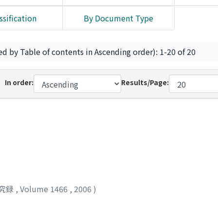
ssification
By Document Type
ed by Table of contents in Ascending order): 1-20 of 20
In order:
Results/Page:
究録
,
Volume 1466
,
2006
)