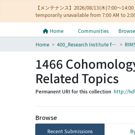
【メンテナンス】2026/08/13(木)7:00～14
temporarily unavailable from 7:00 AM to 2:0
Home
Communities
Brows
Home
400_Research Institute for Mathematical Sciences
RIM
1466 Cohomology 
Related Topics
Permanent URI for this collection
http://hd
Browse
Recent Submissions
By