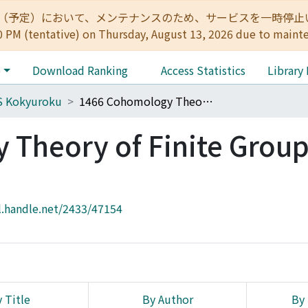
:00（予定）において、メンテナンスのため、サービスを一時停止いたします。 
0 PM (tentative) on Thursday, August 13, 2026 due to maint
e
Download Ranking
Access Statistics
Library
S Kokyuroku
1466 Cohomology Theory of Finite Groups and Related Topics
Theory of Finite Group
l.handle.net/2433/47154
 Title
By Author
By 