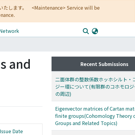
<Maintenance> Service will be
enance.
 Network
s and
Recent Submissions
二面体群の整数係数ホッホシルト・
ジー環について(有限群のコホモロジ
の周辺)
Eigenvector matrices of Cartan matr
finite groups(Cohomology Theory o
Groups and Related Topics)
Issue Date