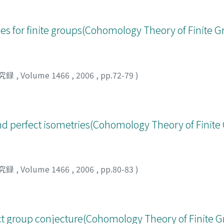
ces for finite groups(Cohomology Theory of Finite 
究録
,
Volume 1466
,
2006
,
pp.72-79
)
d perfect isometries(Cohomology Theory of Finite
究録
,
Volume 1466
,
2006
,
pp.80-83
)
ect group conjecture(Cohomology Theory of Finite 