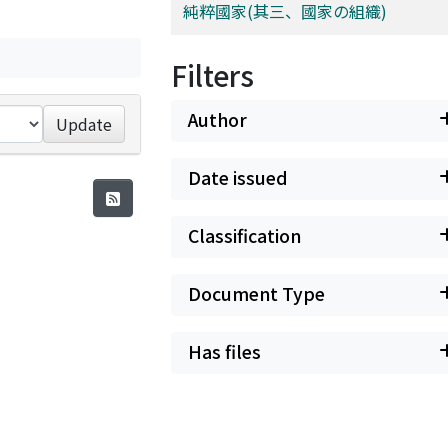
純粹國家(其三、國家の組織)
Filters
Author
Update
Date issued
Classification
Document Type
Has files