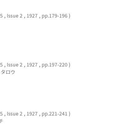
25
,
Issue 2
,
1927
,
pp.179-196
)
25
,
Issue 2
,
1927
,
pp.197-220
)
ウタロウ
25
,
Issue 2
,
1927
,
pp.221-241
)
チ