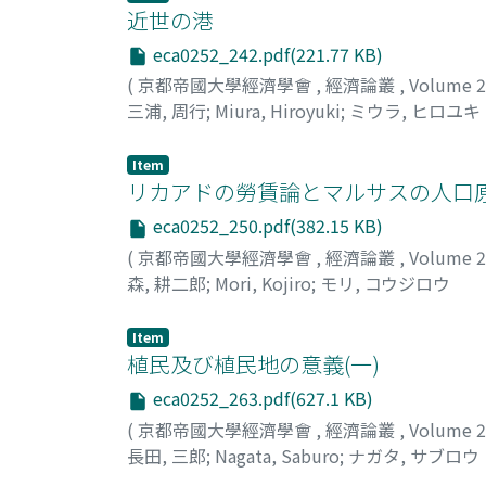
近世の港
eca0252_242.pdf(221.77 KB)
(
京都帝國大學經濟學會
,
經濟論叢
,
Volume 
三浦, 周行
;
Miura, Hiroyuki
;
ミウラ, ヒロユキ
Item
リカアドの勞賃論とマルサスの人口
eca0252_250.pdf(382.15 KB)
(
京都帝國大學經濟學會
,
經濟論叢
,
Volume 
森, 耕二郎
;
Mori, Kojiro
;
モリ, コウジロウ
Item
植民及び植民地の意義(一)
eca0252_263.pdf(627.1 KB)
(
京都帝國大學經濟學會
,
經濟論叢
,
Volume 
長田, 三郎
;
Nagata, Saburo
;
ナガタ, サブロウ