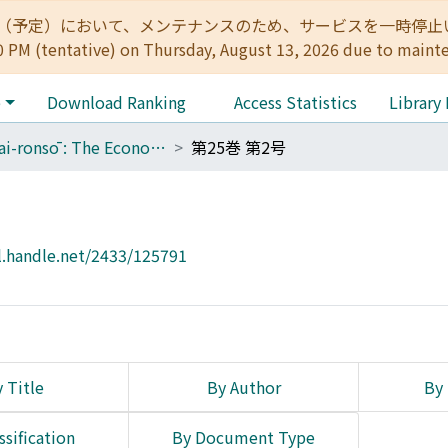
:00（予定）において、メンテナンスのため、サービスを一時停止いたします。 
0 PM (tentative) on Thursday, August 13, 2026 due to maint
e
Download Ranking
Access Statistics
Library
Keizai-ronsō : The Economic Review
第25巻 第2号
l.handle.net/2433/125791
 Title
By Author
By 
ssification
By Document Type