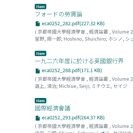
Item
フォードの勞賃論
eca0252_282.pdf(227.32 KB)
(
京都帝國大學經濟學會
,
經濟論叢
,
Volume 
星野, 周一郎
;
Hoshino, Shuichiro
;
ホシノ, 
Item
一九二六年度に於ける英國銀行界
eca0252_288.pdf(171.1 KB)
(
京都帝國大學經濟學會
,
經濟論叢
,
Volume 
道上, 淸治
;
Michiue, Seiji
;
ミチウエ, セイジ
Item
國際經濟會議
eca0252_293.pdf(264.37 KB)
(
京都帝國大學經濟學會
,
經濟論叢
,
Volume 
汐見, 三郎
;
Shiomi, Saburo
;
シオミ, サブロウ