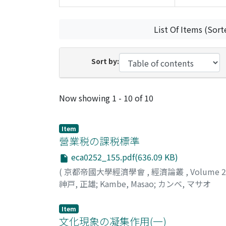
List Of Items (Sort
Sort by:
Recent Submissions
Now showing
1 - 10 of 10
Item
營業税の課税標準
eca0252_155.pdf(636.09 KB)
(
京都帝國大學經濟學會
,
經濟論叢
,
Volume 
神戸, 正雄
;
Kambe, Masao
;
カンベ, マサオ
Item
文化現象の凝集作用(一)