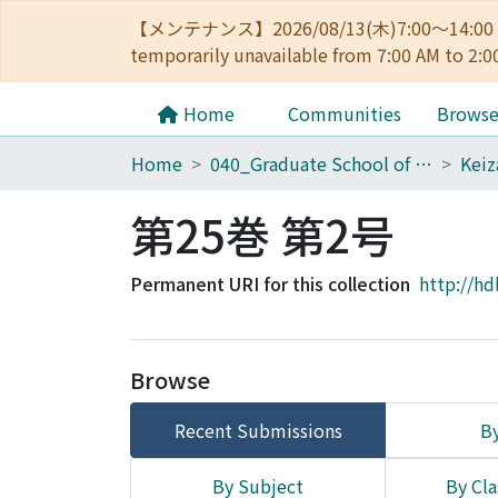
【メンテナンス】2026/08/13(木)7:00～14
temporarily unavailable from 7:00 AM to 2:0
Home
Communities
Brows
Home
040_Graduate School of Economics
第25巻 第2号
Permanent URI for this collection
http://hd
Browse
Recent Submissions
By
By Subject
By Cla