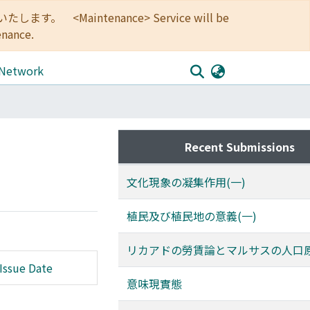
<Maintenance> Service will be
enance.
 Network
Recent Submissions
文化現象の凝集作用(一)
植民及び植民地の意義(一)
リカアドの勞賃論とマルサスの人口
Issue Date
意味現實態