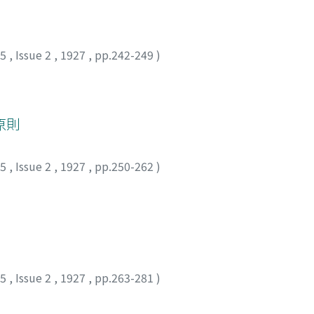
25
,
Issue 2
,
1927
,
pp.242-249
)
原則
25
,
Issue 2
,
1927
,
pp.250-262
)
25
,
Issue 2
,
1927
,
pp.263-281
)