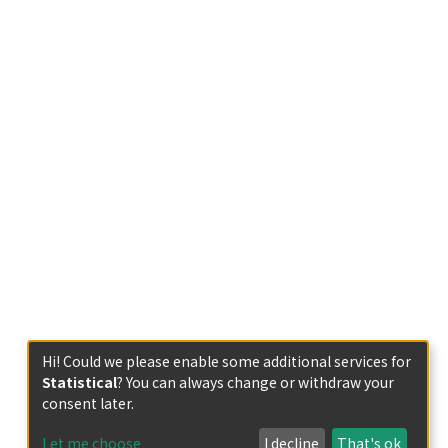
Hi! Could we please enable some additional services for
Statistical
? You can always change or withdraw your
consent later.
Let me choose
I decline
That's ok