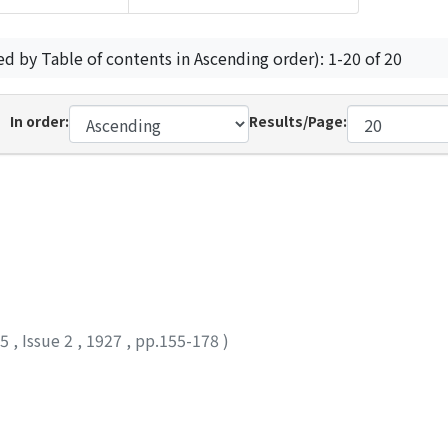
ed by Table of contents in Ascending order): 1-20 of 20
In order:
Results/Page:
25
,
Issue 2
,
1927
,
pp.155-178
)