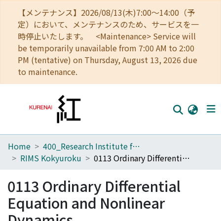
【メンテナンス】2026/08/13(木)7:00～14:00（予
定）において、メンテナンスのため、サービスを一
時停止いたします。 <Maintenance> Service will
be temporarily unavailable from 7:00 AM to 2:00
PM (tentative) on Thursday, August 13, 2026 due
to maintenance.
Home
400_Research Institute for Mathematical Sciences
Home
RIMS Kokyuroku
0113 Ordinary Differential Equation and Nonlinear Dynamics
Communities
0113 Ordinary Differential
Browse
Equation and Nonlinear
Download Ranking
Dynamics