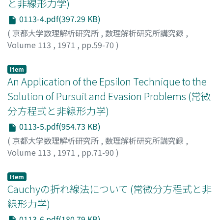
と非線形力学)
0113-4.pdf(397.29 KB)
(
京都大学数理解析研究所
,
数理解析研究所講究録
,
Volume 113
,
1971
,
pp.59-70
)
布川, 昊
;
FUKAWA, HIROSHI
;
フカワ, ヒロシ
Item
An Application of the Epsilon Technique to the
Solution of Pursuit and Evasion Problems (常微
分方程式と非線形力学)
0113-5.pdf(954.73 KB)
(
京都大学数理解析研究所
,
数理解析研究所講究録
,
Volume 113
,
1971
,
pp.71-90
)
SAKAWA, YOSHIYUKI
;
坂和, 愛幸
;
サカワ, ヨシユキ
Item
Cauchyの折れ線法について (常微分方程式と非
線形力学)
0113-6.pdf(180.79 KB)