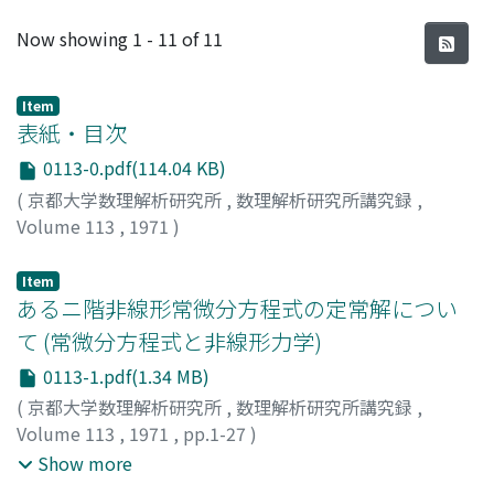
Recent Submissions
Now showing
1 - 11 of 11
Item
表紙・目次
0113-0.pdf(114.04 KB)
(
京都大学数理解析研究所
,
数理解析研究所講究録
,
Volume 113
,
1971
)
Item
あるニ階非線形常微分方程式の定常解につい
て (常微分方程式と非線形力学)
0113-1.pdf(1.34 MB)
(
京都大学数理解析研究所
,
数理解析研究所講究録
,
Volume 113
,
1971
,
pp.1-27
)
林, 千博
;
上田, 睆亮
;
赤松, 則男
;
HAYASHI, CHIHIRO
;
Show more
UEDA, YOSHISUKE
;
AKAMATSU, NORIO
;
ハヤシ, チヒロ
;