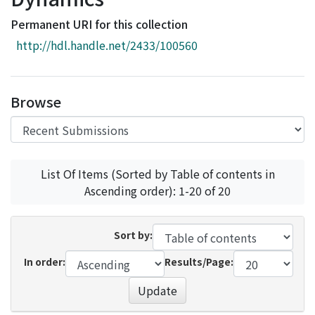
Access Statistics
Permanent URI for this collection
Library Network
http://hdl.handle.net/2433/100560
Browse
List Of Items (Sorted by Table of contents in
Ascending order): 1-20 of 20
Sort by:
In order:
Results/Page:
Update