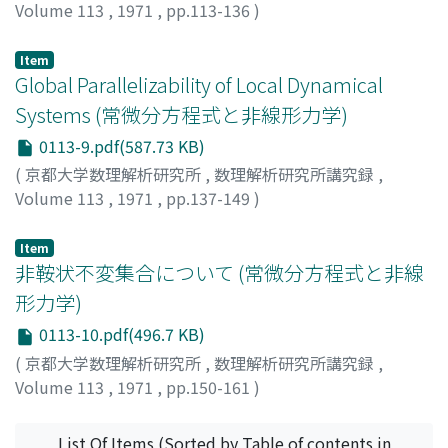
Volume 113
,
1971
,
pp.113-136
)
YOSHIZAWA, TARO
;
吉沢, 太郎
;
ヨシザワ, タロウ
Item
Global Parallelizability of Local Dynamical
Systems (常微分方程式と非線形力学)
0113-9.pdf(587.73 KB)
(
京都大学数理解析研究所
,
数理解析研究所講究録
,
Volume 113
,
1971
,
pp.137-149
)
江川, 治朗
;
EGAWA, JIRO
;
エガワ, ジロウ
Item
非鞍状不変集合について (常微分方程式と非線
形力学)
0113-10.pdf(496.7 KB)
(
京都大学数理解析研究所
,
数理解析研究所講究録
,
Volume 113
,
1971
,
pp.150-161
)
斉藤, 利弥
;
SAITO, TOSHIYA
;
サイトウ, トシヤ
List Of Items (Sorted by Table of contents in