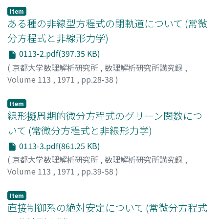
ウエダ, ヨシスケ
;
アカマツ, ノリオ
Item
ある種の非線型方程式の閉軌道について (常微
分方程式と非線形力学)
0113-2.pdf(397.35 KB)
(
京都大学数理解析研究所
,
数理解析研究所講究録
,
Volume 113
,
1971
,
pp.28-38
)
佐藤, 祐吉
;
SATO, YUKICHI
;
サトウ, ユウキチ
Item
線形擬周期的微分方程式のグリーン関数につ
いて (常微分方程式と非線形力学)
0113-3.pdf(861.25 KB)
(
京都大学数理解析研究所
,
数理解析研究所講究録
,
Volume 113
,
1971
,
pp.39-58
)
占部, 実
;
URABE, MINORU
;
ウラベ, ミノル
Item
直接制御系の絶対安定について (常微分方程式