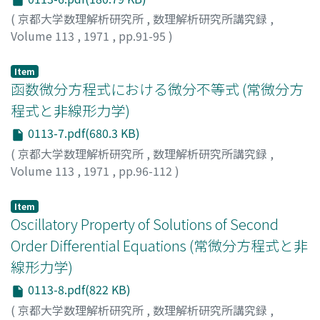
(
京都大学数理解析研究所
,
数理解析研究所講究録
,
Volume 113
,
1971
,
pp.91-95
)
菊池, 紀夫
;
KIKUCHI, NORIO
;
キクチ, ノリオ
Item
函数微分方程式における微分不等式 (常微分方
程式と非線形力学)
0113-7.pdf(680.3 KB)
(
京都大学数理解析研究所
,
数理解析研究所講究録
,
Volume 113
,
1971
,
pp.96-112
)
加藤, 順二
;
KATO, JUNJI
;
カトウ, ジュンジ
Item
Oscillatory Property of Solutions of Second
Order Differential Equations (常微分方程式と非
線形力学)
0113-8.pdf(822 KB)
(
京都大学数理解析研究所
,
数理解析研究所講究録
,