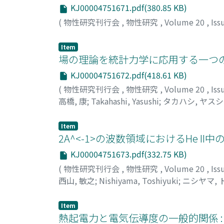
KJ00004751671.pdf(380.85 KB)
(
物性研究刊行会
,
物性研究
,
Volume 20
,
Iss
Item
場の理論を統計力学に応用する一つ
KJ00004751672.pdf(418.61 KB)
(
物性研究刊行会
,
物性研究
,
Volume 20
,
Iss
高橋, 康
;
Takahashi, Yasushi
;
タカハシ, ヤスシ
Item
2A^<-1>の波数領域におけるHe II中のRot
KJ00004751673.pdf(332.75 KB)
(
物性研究刊行会
,
物性研究
,
Volume 20
,
Iss
西山, 敏之
;
Nishiyama, Toshiyuki
;
ニシヤマ, 
Item
熱起電力と電気伝導度の一般的関係 :