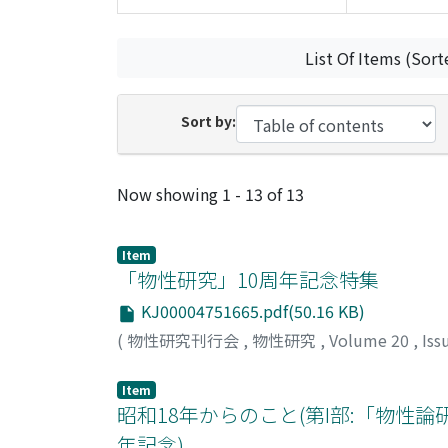
List Of Items (Sort
Sort by:
Recent Submissions
Now showing
1 - 13 of 13
Item
「物性研究」10周年記念特集
KJ00004751665.pdf(50.16 KB)
(
物性研究刊行会
,
物性研究
,
Volume 20
,
Iss
Item
昭和18年からのこと(第I部:「物性
年記念)