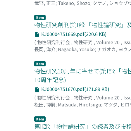
武野, 正三
;
Takeno, Shozo
;
タケノ, ショウゾ
Item
物性研究創刊(第I部:「物性論研究」
KJ00004751669.pdf(220.6 KB)
(
物性研究刊行会
,
物性研究
,
Volume 20
,
Iss
長岡, 洋介
;
Nagaoka, Yosuke
;
ナガオカ, ヨウ
Item
物性研究10周年に寄せて(第I部:「
10周年記念)
KJ00004751670.pdf(171.89 KB)
(
物性研究刊行会
,
物性研究
,
Volume 20
,
Iss
松田, 博嗣
;
Matsuda, Hirotsugu
;
マツダ, ヒ
Item
第II部:「物性論研究」の読者及び投