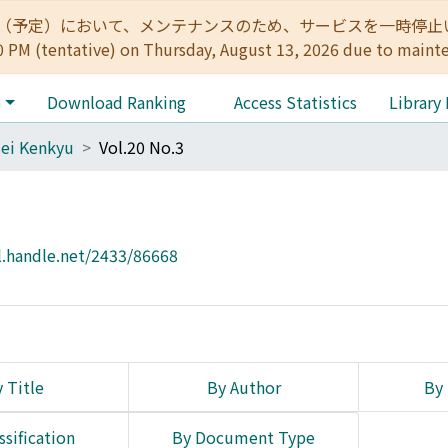
:00（予定）において、メンテナンスのため、サービスを一時停止いたします。 
0 PM (tentative) on Thursday, August 13, 2026 due to maint
e
Download Ranking
Access Statistics
Library
ei Kenkyu
Vol.20 No.3
l.handle.net/2433/86668
 Title
By Author
By 
ssification
By Document Type