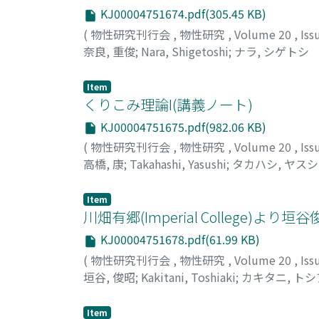
KJ00004751674.pdf(305.45 KB)
(
物性研究刊行会
,
物性研究
,
Volume 20
,
Iss
奈良, 重俊
;
Nara, Shigetoshi
;
ナラ, シゲトシ
Item
くりこみ理論I(講義ノート)
KJ00004751675.pdf(982.06 KB)
(
物性研究刊行会
,
物性研究
,
Volume 20
,
Iss
高橋, 康
;
Takahashi, Yasushi
;
タカハシ, ヤスシ
Item
川畑有郷(Imperial College)より
KJ00004751678.pdf(61.99 KB)
(
物性研究刊行会
,
物性研究
,
Volume 20
,
Iss
垣谷, 俊昭
;
Kakitani, Toshiaki
;
カキタニ, ト
Item