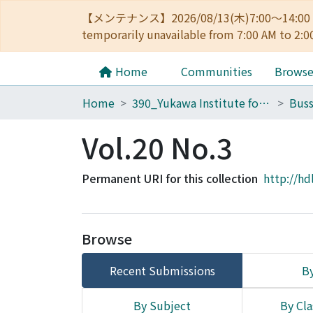
【メンテナンス】2026/08/13(木)7:00～14
temporarily unavailable from 7:00 AM to 2:0
Home
Communities
Brows
Home
390_Yukawa Institute for Theoretical Physics
Buss
Vol.20 No.3
Permanent URI for this collection
http://hd
Browse
Recent Submissions
By
By Subject
By Cla