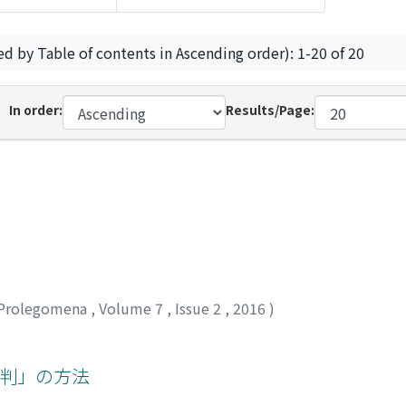
ed by Table of contents in Ascending order): 1-20 of 20
In order:
Results/Page:
Prolegomena
,
Volume 7
,
Issue 2
,
2016
)
批判」の方法