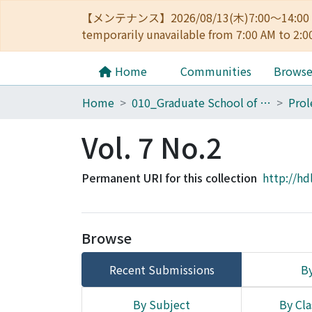
【メンテナンス】2026/08/13(木)7:00～14
temporarily unavailable from 7:00 AM to 2:0
Home
Communities
Brows
Home
010_Graduate School of Letters
Vol. 7 No.2
Permanent URI for this collection
http://hd
Browse
Recent Submissions
By
By Subject
By Cla