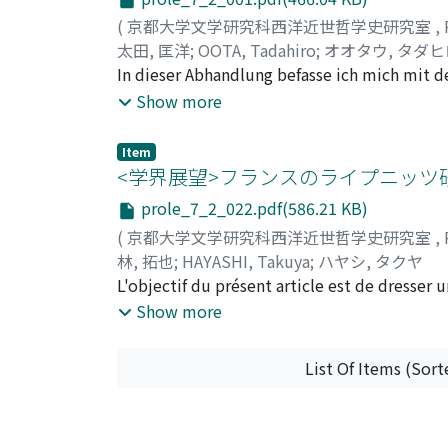
(
京都大学文学研究科西洋近世哲学史研究室
,
太田, 匡洋
;
OOTA, Tadahiro
;
オオタウ, タダヒ
In dieser Abhandlung befasse ich mich mit de
Zweck sowie ihre Methode dar. Jakob Friedr
Show more
Philosophie. Er ist für sein Hauptwerk Neue 
unvollkommen hält und sie erneut und volls
Item
einnahm und die Beiträge der Psychologie in 
<学界展望>フランスのライプニッツ
und Neukantianer nach seinem Tod die Fries
prole_7_2_022.pdf(586.21 KB)
"legitimen" Philosophiegeschichte (d.i. vo
(
京都大学文学研究科西洋近世哲学史研究室
,
Hegel sein Ende findet) aus. Seitdem ist er 
林, 拓也
;
HAYASHI, Takuya
;
ハヤシ, タクヤ
Konstellation der Philosophen im 19. Jahrhu
L'objectif du présent article est de dresser u
Psychologismus gait. Ich untersuche Fries' "
dont l'année 2016 marque le tricentenaire de
Show more
Methode dar, wonach die philosophischen Pr
Leibniz à Paris, fournira un aperçu des Centre
erklärt wird, die er als "analytische Meth
warum ihre Ergebnisse als philosophische Pr
List Of Items (Sort
stelle ich die erkenntnistheoretische Vora
Charakterisierung der Vernunft und des Ver
dar.