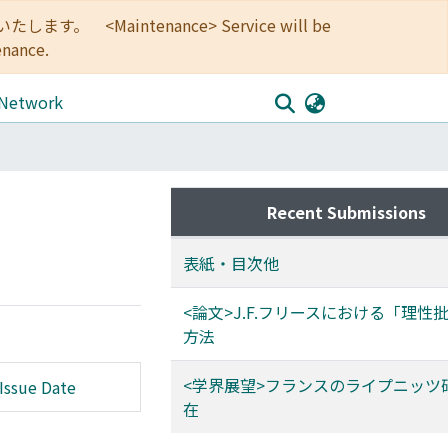
<Maintenance> Service will be
enance.
 Network
Recent Submissions
表紙・目次他
<論文>J.F.フリースにおける「理性
方法
<学界展望>フランスのライプニッツ
Issue Date
在