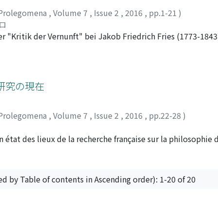
Prolegomena
,
Volume 7
,
Issue 2
,
2016
,
pp.1-21
)
ロ
r "Kritik der Vernunft" bei Jakob Friedrich Fries (1773-1843)
ich Fries gehört zu den wichtigsten Philosophen der deutsc
Kritik der Vernunft (1807) bekannt, in dem er Kants "Kritik d
tändig auszuführen versucht. Indem Fries einen empiristis
Bezug auf "Kritik der Vernunft" für wichtig erachtete, hiel
研究の現在
-Philosophie für Psychologismus und schlossen ihn von der 
n dem sogenannten "deutschen Idealismus", der von Reinhold
Prolegomena
,
Volume 7
,
Issue 2
,
2016
,
pp.22-28
)
von der Philosophiegeschichte vergessen, obwohl er hinsicht
ndert eine wichtige Rolle spielte und seine Philosophie zu L
n état des lieux de la recherche française sur la philosophie 
Kritik der Vernunft" und präzisiere deren Methode. Zuerst ste
 la mort. Sans pourvoir étre exhaustif, l'auteur, quiétudie
inzipien durch die Zergliederung der alltäglichen einzelne
s de recherche, des livres récents, etc.
ode" bezeichnet. Anschließend behandle ich die Begründung d
inzipien gelten und seine Kritik eben "Kritik der Vernunft" 
ed by Table of contents in Ascending order): 1-20 of 20
ussetzung dieser Methode wie beispielsweise seine eigentüml
standes sowie die Unterscheidung zwischen den zwei Arten