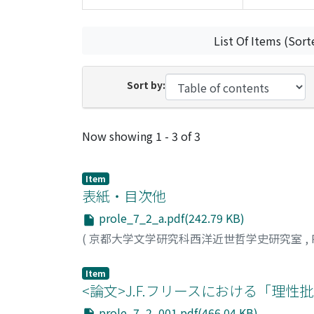
List Of Items (Sort
Sort by:
Recent Submissions
Now showing
1 - 3 of 3
Item
表紙・目次他
prole_7_2_a.pdf(242.79 KB)
(
京都大学文学研究科西洋近世哲学史研究室
,
Item
<論文>J.F.フリースにおける「理性
prole_7_2_001.pdf(466.04 KB)