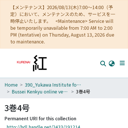
【メンテナンス】2026/08/13(木)7:00～14:00（予
定）において、メンテナンスのため、サービスを一
時停止いたします。 <Maintenance> Service will
be temporarily unavailable from 7:00 AM to 2:00
PM (tentative) on Thursday, August 13, 2026 due
to maintenance.
Home
390_Yukawa Institute for Theoretical Physics
Home
Bussei Kenkyu online version
3巻4号
Communities
3巻4号
Browse
Permanent URI for this collection
Download Ranking
http://hdl.handle.net/2433/191214