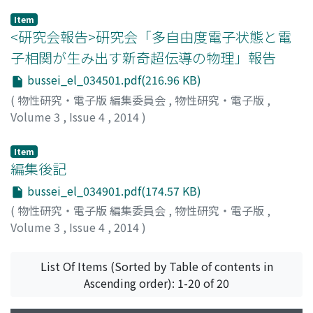
Item
<研究会報告>研究会「多自由度電子状態と電
子相関が生み出す新奇超伝導の物理」報告
bussei_el_034501.pdf(216.96 KB)
(
物性研究・電子版 編集委員会
,
物性研究・電子版
,
Volume 3
,
Issue 4
,
2014
)
遠山, 貴巳
;
Toyama, Takami
;
トオヤマ, タカミ
Item
編集後記
bussei_el_034901.pdf(174.57 KB)
(
物性研究・電子版 編集委員会
,
物性研究・電子版
,
Volume 3
,
Issue 4
,
2014
)
Y. W.
List Of Items (Sorted by Table of contents in
Ascending order): 1-20 of 20