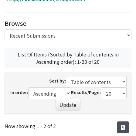
Access Statistics
Library Network
Browse
List Of Items (Sorted by Table of contents in
Ascending order): 1-20 of 20
Sort by:
In order:
Results/Page:
Update
Recent Submissions
Now showing
1 - 2 of 2