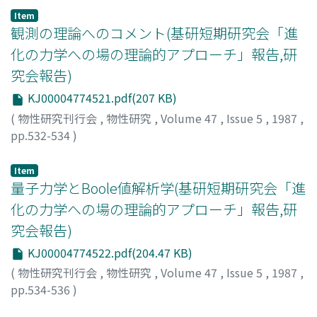
Item
観測の理論へのコメント(基研短期研究会「進
化の力学への場の理論的アプローチ」報告,研
究会報告)
KJ00004774521.pdf(207 KB)
(
物性研究刊行会
,
物性研究
,
Volume 47
,
Issue 5
,
1987
,
pp.532-534
)
柳瀬, 睦男
;
Yanase, Mutsuo
;
ヤナセ, ムツオ
Item
量子力学とBoole値解析学(基研短期研究会「進
化の力学への場の理論的アプローチ」報告,研
究会報告)
KJ00004774522.pdf(204.47 KB)
(
物性研究刊行会
,
物性研究
,
Volume 47
,
Issue 5
,
1987
,
pp.534-536
)
小澤, 正直
;
Ozawa, Masanao
;
オザワ, マサナオ