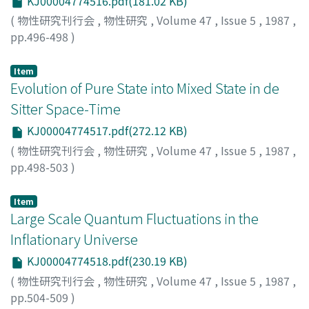
KJ00004774516.pdf(181.02 KB)
(
物性研究刊行会
,
物性研究
,
Volume 47
,
Issue 5
,
1987
,
pp.496-498
)
森川, 雅博
;
Morikawa, Masahiro
;
モリカワ, マサヒロ
Item
Evolution of Pure State into Mixed State in de
Sitter Space-Time
KJ00004774517.pdf(272.12 KB)
(
物性研究刊行会
,
物性研究
,
Volume 47
,
Issue 5
,
1987
,
pp.498-503
)
阪上, 雅昭
;
Sakagami, Masaaki
;
サカガミ, マサアキ
Item
Large Scale Quantum Fluctuations in the
Inflationary Universe
KJ00004774518.pdf(230.19 KB)
(
物性研究刊行会
,
物性研究
,
Volume 47
,
Issue 5
,
1987
,
pp.504-509
)