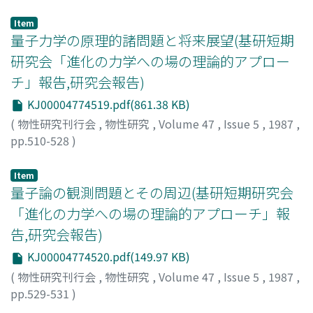
佐々木, 節
;
Sasaki, Takashi
;
ササキ, タカシ
Item
量子力学の原理的諸問題と将来展望(基研短期
研究会「進化の力学への場の理論的アプロー
チ」報告,研究会報告)
KJ00004774519.pdf(861.38 KB)
(
物性研究刊行会
,
物性研究
,
Volume 47
,
Issue 5
,
1987
,
pp.510-528
)
並木, 美喜雄
;
Namiki, Mikio
;
ナミキ, ミキオ
Item
量子論の観測問題とその周辺(基研短期研究会
「進化の力学への場の理論的アプローチ」報
告,研究会報告)
KJ00004774520.pdf(149.97 KB)
(
物性研究刊行会
,
物性研究
,
Volume 47
,
Issue 5
,
1987
,
pp.529-531
)
町田, 茂
;
Machida, Shigeru
;
マチダ, シゲル