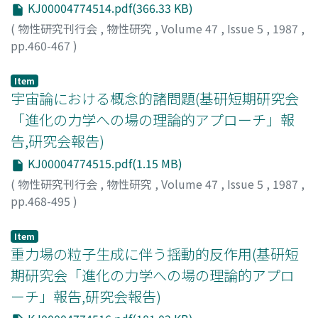
KJ00004774514.pdf(366.33 KB)
(
物性研究刊行会
,
物性研究
,
Volume 47
,
Issue 5
,
1987
,
pp.460-467
)
恒藤, 敏彦
;
Tsuneto, Toshihiko
;
ツネトウ, トシヒコ
Item
宇宙論における概念的諸問題(基研短期研究会
「進化の力学への場の理論的アプローチ」報
告,研究会報告)
KJ00004774515.pdf(1.15 MB)
(
物性研究刊行会
,
物性研究
,
Volume 47
,
Issue 5
,
1987
,
pp.468-495
)
小玉, 英雄
;
Kodama, Hideo
;
コダマ, ヒデオ
Item
重力場の粒子生成に伴う揺動的反作用(基研短
期研究会「進化の力学への場の理論的アプロ
ーチ」報告,研究会報告)