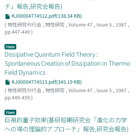
チ」報告,研究会報告)
KJ00004774512.pdf(138.34 KB)
(
物性研究刊行会
,
物性研究
,
Volume 47
,
Issue 5
,
1987
,
pp.447-449
)
一柳, 正和
;
Ichiyanagi, Masakazu
;
イチヤナギ, マサカズ
Item
Dissipative Quantum Field Theory :
Spontaneous Creation of Dissipation in Thermo
Field Dynamics
KJ00004774513.pdf(345.19 KB)
(
物性研究刊行会
,
物性研究
,
Volume 47
,
Issue 5
,
1987
,
pp.449-459
)
有光, 敏彦
;
梅沢, 博臣
;
Arimitsu, Toshihiko
;
Umezawa,
Hiromi
;
アリミツ, トシヒコ
;
ウメザワ, ヒロオミ
Item
巨視的量子効果(基研短期研究会「進化の力学
への場の理論的アプローチ」報告,研究会報告)