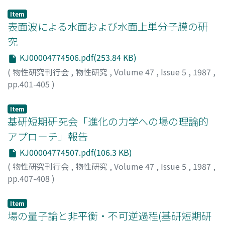
Item
表面波による水面および水面上単分子膜の研
究
KJ00004774506.pdf(253.84 KB)
(
物性研究刊行会
,
物性研究
,
Volume 47
,
Issue 5
,
1987
,
pp.401-405
)
梶谷, 浩
;
東崎, 健一
;
KAJITANI, Hiroshi
;
TOZAKI, Ken-ichi
;
カジタニ, ヒロシ
;
トウザキ, ケンイチ
Item
基研短期研究会「進化の力学への場の理論的
アプローチ」報告
KJ00004774507.pdf(106.3 KB)
(
物性研究刊行会
,
物性研究
,
Volume 47
,
Issue 5
,
1987
,
pp.407-408
)
Item
場の量子論と非平衡・不可逆過程(基研短期研