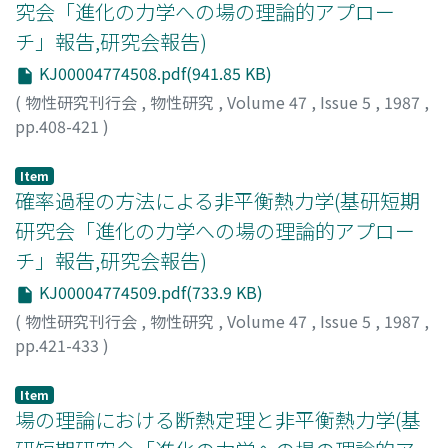
究会「進化の力学への場の理論的アプロー
チ」報告,研究会報告)
KJ00004774508.pdf(941.85 KB)
(
物性研究刊行会
,
物性研究
,
Volume 47
,
Issue 5
,
1987
,
pp.408-421
)
小嶋, 泉
;
Ojima, Izumi
;
オジマ, イズミ
Item
確率過程の方法による非平衡熱力学(基研短期
研究会「進化の力学への場の理論的アプロー
チ」報告,研究会報告)
KJ00004774509.pdf(733.9 KB)
(
物性研究刊行会
,
物性研究
,
Volume 47
,
Issue 5
,
1987
,
pp.421-433
)
長谷川, 洋
;
Hasegawa, Hiroshi
;
ハセガワ, ヒロシ
Item
場の理論における断熱定理と非平衡熱力学(基