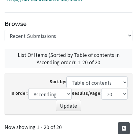
Access Statistics
Library Network
Browse
List Of Items (Sorted by Table of contents in
Ascending order): 1-20 of 20
Sort by:
In order:
Results/Page:
Update
Recent Submissions
Now showing
1 - 20 of 20