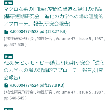
Item
マクロな系のHilbert空間の構造と観測の理論
(基研短期研究会「進化の力学への場の理論的
アプローチ」報告,研究会報告)
KJ00004774523.pdf(128.27 KB)
(
物性研究刊行会
,
物性研究
,
Volume 47
,
Issue 5
,
1987
,
pp.537-539
)
福田, 礼次郎
;
Fukuda, Reijiro
;
フクダ, レイジロウ
Item
AB効果とホモトピー群(基研短期研究会「進化
の力学への場の理論的アプローチ」報告,研究
会報告)
KJ00004774524.pdf(197.8 KB)
(
物性研究刊行会
,
物性研究
,
Volume 47
,
Issue 5
,
1987
,
pp.540-545
)
関根, 克彦
;
Sekine, Katsuhiko
;
セキネ, カツヒコ
Item