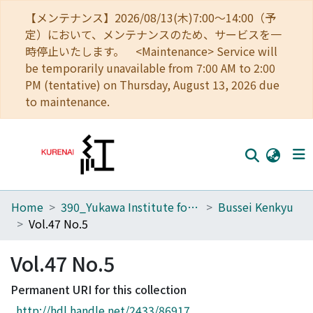
【メンテナンス】2026/08/13(木)7:00～14:00（予
定）において、メンテナンスのため、サービスを一
時停止いたします。 <Maintenance> Service will
be temporarily unavailable from 7:00 AM to 2:00
PM (tentative) on Thursday, August 13, 2026 due
to maintenance.
Home
390_Yukawa Institute for Theoretical Physics
Bussei Kenkyu
Home
Vol.47 No.5
Communities
Vol.47 No.5
Browse
Permanent URI for this collection
Download Ranking
http://hdl.handle.net/2433/86917