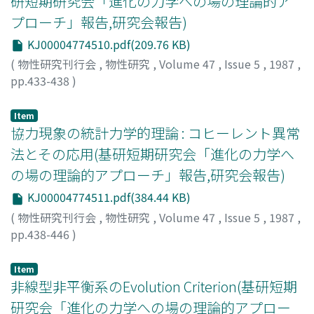
研短期研究会「進化の力学への場の理論的ア
プローチ」報告,研究会報告)
KJ00004774510.pdf(209.76 KB)
(
物性研究刊行会
,
物性研究
,
Volume 47
,
Issue 5
,
1987
,
pp.433-438
)
福田, 礼次郎
;
Fukuda, Reijiro
;
フクダ, レイジロウ
Item
協力現象の統計力学的理論 : コヒーレント異常
法とその応用(基研短期研究会「進化の力学へ
の場の理論的アプローチ」報告,研究会報告)
KJ00004774511.pdf(384.44 KB)
(
物性研究刊行会
,
物性研究
,
Volume 47
,
Issue 5
,
1987
,
pp.438-446
)
鈴木, 増雄
;
Suzuki, Masuo
;
スズキ, マスオ
Item
非線型非平衡系のEvolution Criterion(基研短期
研究会「進化の力学への場の理論的アプロー