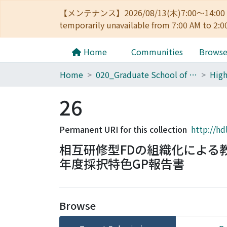
【メンテナンス】2026/08/13(木)7:00～14
temporarily unavailable from 7:00 AM to 2:0
Home
Communities
Brows
Home
020_Graduate School of Education
26
Permanent URI for this collection
http://hd
相互研修型FDの組織化による教育
年度採択特色GP報告書
Browse