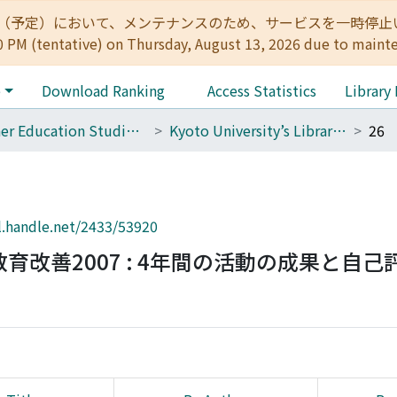
:00（予定）において、メンテナンスのため、サービスを一時停止いたします。 
0 PM (tentative) on Thursday, August 13, 2026 due to maint
e
Download Ranking
Access Statistics
Library
Higher Education Studies Course (Old Center for the Promotion of Excellence in Higher Education)
Kyoto University’s Library of Higher Education Research
26
l.handle.net/2433/53920
改善2007 : 4年間の活動の成果と自己評価