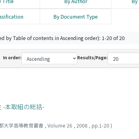
 Title
By Author
By 
ssification
By Document Type
ed by Table of contents in Ascending order): 1-20 of 20
In order:
Results/Page:
 -本取組の総括-
都大学高等教育叢書
,
Volume 26
,
2008
,
pp.1-20
)