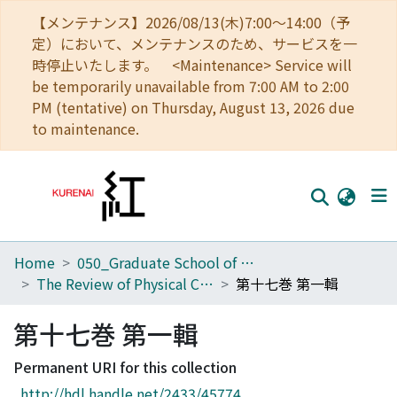
【メンテナンス】2026/08/13(木)7:00～14:00（予
定）において、メンテナンスのため、サービスを一
時停止いたします。 <Maintenance> Service will
be temporarily unavailable from 7:00 AM to 2:00
PM (tentative) on Thursday, August 13, 2026 due
to maintenance.
Home
050_Graduate School of Science
Home
The Review of Physical Chemistry of Japan
第十七巻 第一輯
Communities
第十七巻 第一輯
Browse
Permanent URI for this collection
Download Ranking
http://hdl.handle.net/2433/45774