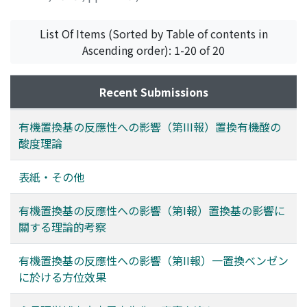
Markham, A. E.
;
Kobe, K. A.
;
水渡, 英二
;
戸川, 治之
;
Suito,
Eiji
;
Togawa, Haruyuki
;
スイト, エイジ
;
トガワ, ハルユキ
List Of Items (Sorted by Table of contents in
Ascending order): 1-20 of 20
Recent Submissions
有機置換基の反應性への影響（第III報）置換有機酸の
酸度理論
表紙・その他
有機置換基の反應性への影響（第I報）置換基の影響に
關する理論的考察
有機置換基の反應性への影響（第II報）一置換ベンゼン
に於ける方位效果