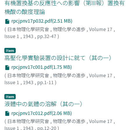
有機置換基の反應性への影響（第III報）置換有
機酸の酸度理論
rpcjpnv17p032.pdf(2.51 MB)
(
日本物理化學研究會
,
物理化學の進歩
,
Volume 17
,
Issue 1
,
1943
,
pp.32-47
)
李, 泰圭
;
Ri, Taikei
;
リ, タイケイ
Item
高壓化學實驗装置の設計に就て（其の一）
rpcjpnv17c001.pdf(1.75 MB)
(
日本物理化學研究會
,
物理化學の進歩
,
Volume 17
,
Issue 1
,
1943
,
pp.1-11
)
久米, 泰三
;
Kume, Taizo
;
クメ, タイゾウ
Item
液體中の氣體の溶解（其の一）
rpcjpnv17c012.pdf(2.06 MB)
(
日本物理化學研究會
,
物理化學の進歩
,
Volume 17
,
Issue 1
,
1943
,
pp.12-20
)