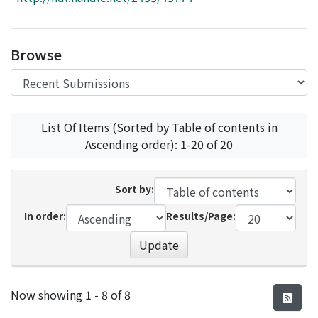
Access Statistics
Library Network
Browse
List Of Items (Sorted by Table of contents in
Ascending order): 1-20 of 20
Sort by:
In order:
Results/Page:
Update
Recent Submissions
Now showing
1 - 8 of 8