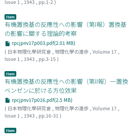
Issue 1
,
1943
,
pp.1-2
)
大幸, 勇吉
;
Osaka, Yukichi
;
オオサカ, ユウキチ
Item
有機置換基の反應性への影響（第I報）置換基
の影響に關する理論的考察
rpcjpnv17p003.pdf(2.01 MB)
(
日本物理化學研究會
,
物理化學の進歩
,
Volume 17
,
Issue 1
,
1943
,
pp.3-15
)
李, 泰圭
;
Ri, Taikei
;
リ, タイケイ
Item
有機置換基の反應性への影響（第II報）一置換
ベンゼンに於ける方位效果
rpcjpnv17p016.pdf(2.5 MB)
(
日本物理化學研究會
,
物理化學の進歩
,
Volume 17
,
Issue 1
,
1943
,
pp.16-31
)
李, 泰圭
;
Ri, Taikei
;
リ, タイケイ
Item