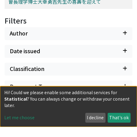
會長理学博士大幸勇吉先生の喜壽を迎えて
Filters
Author
Date issued
Classification
Document Type
Hi! Could we please enable some additional services for
Statistical
? You can always change or withdraw your consent
Has files
later.
Let me choose
I decline
That's ok
Powered by DSpace and JAIRO Crawler-List