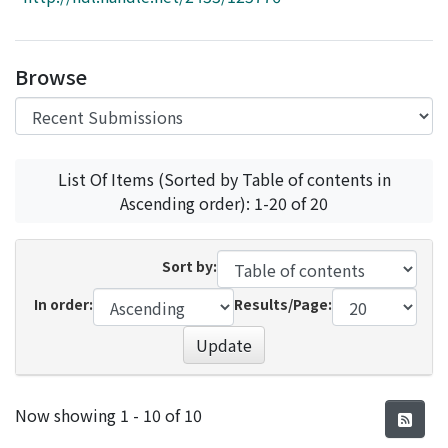
Access Statistics
Library Network
Browse
List Of Items (Sorted by Table of contents in
Ascending order): 1-20 of 20
Sort by:
In order:
Results/Page:
Update
Recent Submissions
Now showing
1 - 10 of 10