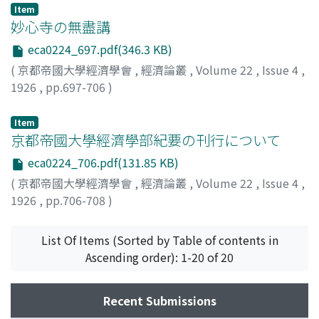
Item
妙心寺の無盡講
eca0224_697.pdf(346.3 KB)
(
京都帝國大學經濟學會
,
經濟論叢
,
Volume 22
,
Issue 4
,
1926
,
pp.697-706
)
中川, 與之助
;
Nakagawa, Yonosuke
;
ナカガワ, ヨノスケ
Item
京都帝國大學經濟學部紀要の刊行について
eca0224_706.pdf(131.85 KB)
(
京都帝國大學經濟學會
,
經濟論叢
,
Volume 22
,
Issue 4
,
1926
,
pp.706-708
)
本庄, 榮治郎
;
Honjo, Eijiro
;
ホンジョウ, エイジロウ
List Of Items (Sorted by Table of contents in
Ascending order): 1-20 of 20
Recent Submissions