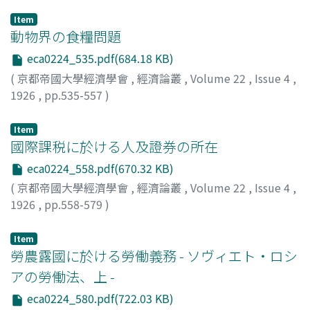
Item
動物界の食糧問題
eca0224_535.pdf(684.18 KB)
(
京都帝國大學經濟學會
,
經濟論叢
,
Volume 22
,
Issue 4
,
1926
,
pp.535-557
)
川村, 多實二
;
Kawamura, Tamiji
;
カワムラ, タミジ
Item
國際課税に於ける人及證券の所在
eca0224_558.pdf(670.32 KB)
(
京都帝國大學經濟學會
,
經濟論叢
,
Volume 22
,
Issue 4
,
1926
,
pp.558-579
)
神戸, 正雄
;
Kambe, Masao
;
カンベ, マサオ
Item
勞農露國に於ける勞働義務 - ソヴィエト・ロシ
アの勞働法、上 -
eca0224_580.pdf(722.03 KB)