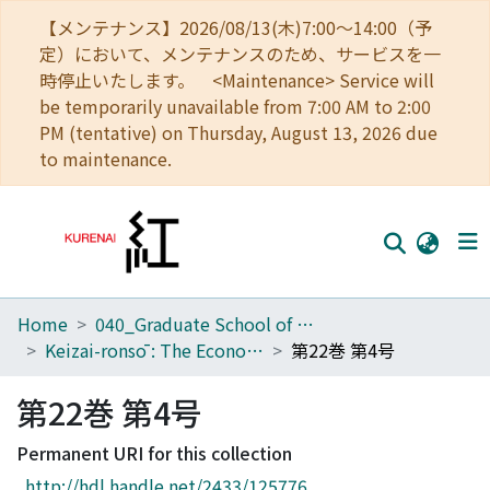
【メンテナンス】2026/08/13(木)7:00～14:00（予
定）において、メンテナンスのため、サービスを一
時停止いたします。 <Maintenance> Service will
be temporarily unavailable from 7:00 AM to 2:00
PM (tentative) on Thursday, August 13, 2026 due
to maintenance.
Home
040_Graduate School of Economics
Home
Keizai-ronsō : The Economic Review
第22巻 第4号
Communities
第22巻 第4号
Browse
Permanent URI for this collection
Download Ranking
http://hdl.handle.net/2433/125776