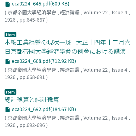
eca0224_645.pdf(609 KB)
(
京都帝國大學經濟學會
,
經濟論叢
,
Volume 22
,
Issue 4
,
1926
,
pp.645-667
)
河田, 嗣郎
;
Kawata, Shiro
;
カワタ, シロウ
Item
木綿工業經營の現状一斑 - 大正十四年十二月六
日京都帝國大學經濟學會の例會における講演 -
eca0224_668.pdf(712.92 KB)
(
京都帝國大學經濟學會
,
經濟論叢
,
Volume 22
,
Issue 4
,
1926
,
pp.668-691
)
井上, 潔
;
Inoue, Kiyoshi
;
イノウエ, キヨシ
Item
總計豫算と純計豫算
eca0224_692.pdf(184.67 KB)
(
京都帝國大學經濟學會
,
經濟論叢
,
Volume 22
,
Issue 4
,
1926
,
pp.692-696
)
汐見, 三郎
;
Shiomi, Saburo
;
シオミ, サブロウ