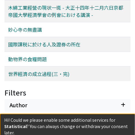
木綿工業經營の現状一斑 - 大正十四年十二月六日京都
帝國大學經濟學會の例會における講演 -
妙心寺の無盡講
國際課税に於ける人及證券の所在
動物界の食糧問題
世界經濟の成立過程(三・完)
Filters
Author
Hi! Could we please enable some additional services for
Date issued
Statistical
? You can always change or withdraw your consent
later.