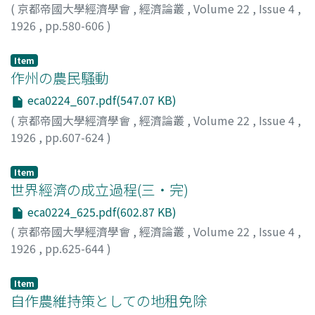
(
京都帝國大學經濟學會
,
經濟論叢
,
Volume 22
,
Issue 4
,
1926
,
pp.580-606
)
末川, 博
;
Suekawa, Hiroshi
;
スエカワ, ヒロシ
Item
作州の農民騷動
eca0224_607.pdf(547.07 KB)
(
京都帝國大學經濟學會
,
經濟論叢
,
Volume 22
,
Issue 4
,
1926
,
pp.607-624
)
黒正, 巖
;
Kokusho, Iwao
;
コクショウ, イワオ
Item
世界經濟の成立過程(三・完)
eca0224_625.pdf(602.87 KB)
(
京都帝國大學經濟學會
,
經濟論叢
,
Volume 22
,
Issue 4
,
1926
,
pp.625-644
)
作田, 莊一
;
Sakuta, Shoichi
;
サクタ, ショウイチ
Item
自作農維持策としての地租免除