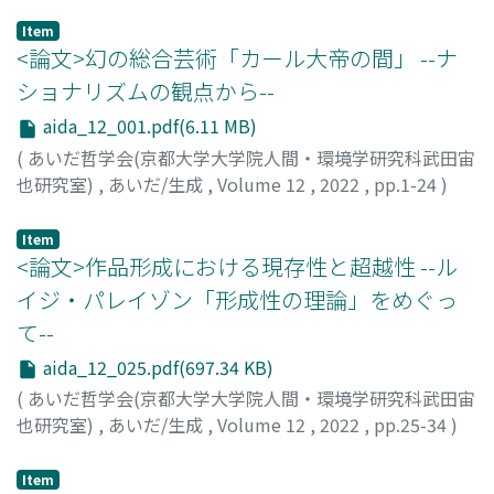
Item
<論文>幻の総合芸術「カール大帝の間」 --ナ
ショナリズムの観点から--
aida_12_001.pdf(6.11 MB)
(
あいだ哲学会(京都大学大学院人間・環境学研究科武田宙
也研究室)
,
あいだ/生成
,
Volume 12
,
2022
,
pp.1-24
)
福間, 加代子
;
FUKUMA, Kayoko
Item
<論文>作品形成における現存性と超越性 --ル
イジ・パレイゾン「形成性の理論」をめぐっ
て--
aida_12_025.pdf(697.34 KB)
(
あいだ哲学会(京都大学大学院人間・環境学研究科武田宙
也研究室)
,
あいだ/生成
,
Volume 12
,
2022
,
pp.25-34
)
片桐, 亜古
;
KATAGIRI, Ako
Item