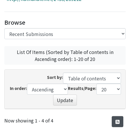
Access Statistics
Library Network
Browse
List Of Items (Sorted by Table of contents in
Ascending order): 1-20 of 20
Sort by:
In order:
Results/Page:
Update
Recent Submissions
Now showing
1 - 4 of 4