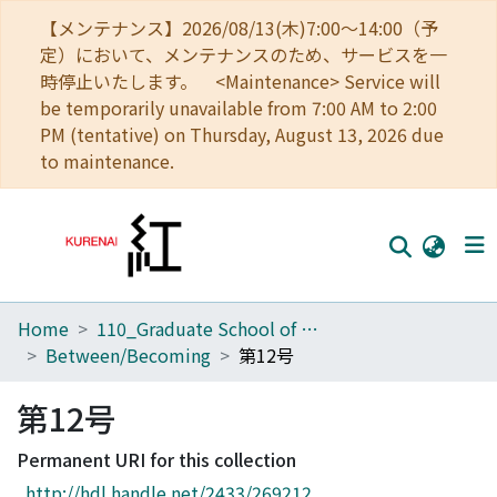
【メンテナンス】2026/08/13(木)7:00～14:00（予
定）において、メンテナンスのため、サービスを一
時停止いたします。 <Maintenance> Service will
be temporarily unavailable from 7:00 AM to 2:00
PM (tentative) on Thursday, August 13, 2026 due
to maintenance.
Home
110_Graduate School of Human and Environmental Studies
Home
Between/Becoming
第12号
Communities
第12号
Browse
Permanent URI for this collection
Download Ranking
http://hdl.handle.net/2433/269212