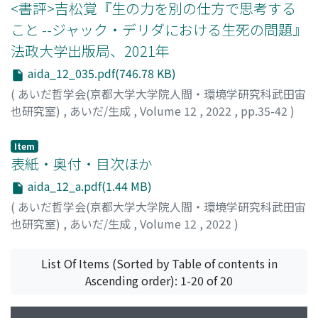
<書評>吉松覚『生の力を別の仕方で思考する
こと --ジャック・デリダにおける生死の問題』
法政大学出版局、2021年
aida_12_035.pdf(746.78 KB)
(
あいだ哲学会(京都大学大学院人間・環境学研究科武田宙
也研究室)
,
あいだ/生成
,
Volume 12
,
2022
,
pp.35-42
)
濱田, 明日郎
;
HAMADA, Tomoroh
Item
表紙・奥付・目次ほか
aida_12_a.pdf(1.44 MB)
(
あいだ哲学会(京都大学大学院人間・環境学研究科武田宙
也研究室)
,
あいだ/生成
,
Volume 12
,
2022
)
List Of Items (Sorted by Table of contents in
Ascending order): 1-20 of 20