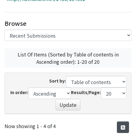
Access Statistics
Library Network
Browse
List Of Items (Sorted by Table of contents in
Ascending order): 1-20 of 20
Sort by:
In order:
Results/Page:
Update
Recent Submissions
Now showing
1 - 4 of 4