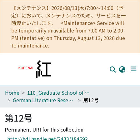
【メンテナンス】2026/08/13(木)7:00～14:00（予
定）において、メンテナンスのため、サービスを一
時停止いたします。 <Maintenance> Service will
be temporarily unavailable from 7:00 AM to 2:00
PM (tentative) on Thursday, August 13, 2026 due
to maintenance.
Home
110_Graduate School of Human and Environmental Studies
Home
German Literature Research
第12号
Communities
第12号
Browse
Permanent URI for this collection
Download Ranking
http://hdl.handle.net/2433/184692