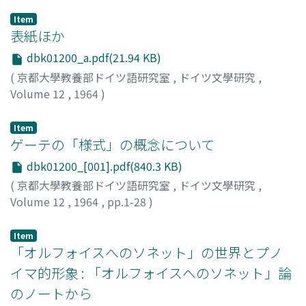
Item
表紙ほか
dbk01200_a.pdf(21.94 KB)
(
京都大學教養部ドイツ語研究室
,
ドイツ文學研究
,
Volume 12
,
1964
)
Item
ゲーテの「様式」の概念について
dbk01200_[001].pdf(840.3 KB)
(
京都大學教養部ドイツ語研究室
,
ドイツ文學研究
,
Volume 12
,
1964
,
pp.1-28
)
芦津, 丈夫
;
Ashizu, Takeo
;
アシヅ, タケオ
Item
「オルフォイスへのソネット」の世界とプノ
イマ的形象 : 「オルフォイスへのソネット」論
のノートから