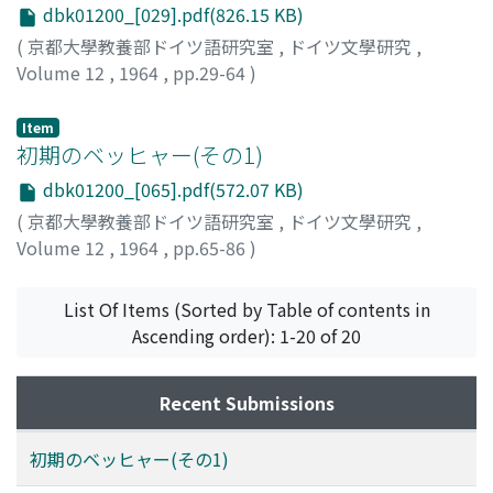
dbk01200_[029].pdf(826.15 KB)
(
京都大學教養部ドイツ語研究室
,
ドイツ文學研究
,
Volume 12
,
1964
,
pp.29-64
)
田口, 義弘
;
Taguchi, Yoshihiro
;
タグチ, ヨシヒロ
Item
初期のベッヒャー(その1)
dbk01200_[065].pdf(572.07 KB)
(
京都大學教養部ドイツ語研究室
,
ドイツ文學研究
,
Volume 12
,
1964
,
pp.65-86
)
小寺, 昭次郎
;
Kodera, Shojiro
;
コデラ, ショウジロウ
List Of Items (Sorted by Table of contents in
Ascending order): 1-20 of 20
Recent Submissions
初期のベッヒャー(その1)