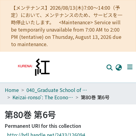
【メンテナンス】2026/08/13(木)7:00～14:00（予
定）において、メンテナンスのため、サービスを一
時停止いたします。 <Maintenance> Service will
be temporarily unavailable from 7:00 AM to 2:00
PM (tentative) on Thursday, August 13, 2026 due
to maintenance.
Home
040_Graduate School of Economics
Home
Keizai-ronsō : The Economic Review
第80巻 第6号
Communities
第80巻 第6号
Browse
Permanent URI for this collection
Download Ranking
http://hdl.handle.net/2433/126094