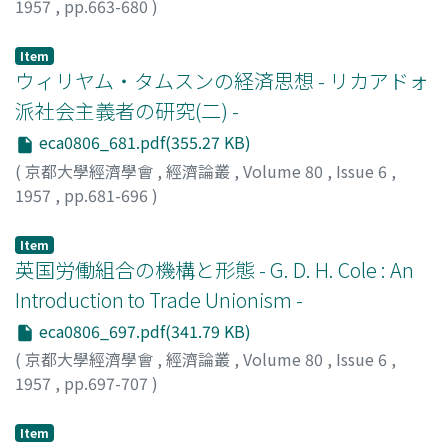
1957
,
pp.663-680
)
石川, 常雄
;
Ishikawa, Tsuneo
;
イシカワ, ツネオ
Item
ウィリヤム・タムスンの経済思想 - リカアドォ
派社会主義者の研究(二) -
eca0806_681.pdf(355.27 KB)
(
京都大學經濟學會
,
經濟論叢
,
Volume 80
,
Issue 6
,
1957
,
pp.681-696
)
鎌田, 武治
;
Kamata, Takeji
;
カマタ, タケジ
Item
英国労働組合の機構と形態 - G. D. H. Cole : An
Introduction to Trade Unionism -
eca0806_697.pdf(341.79 KB)
(
京都大學經濟學會
,
經濟論叢
,
Volume 80
,
Issue 6
,
1957
,
pp.697-707
)
與田, 柾
;
Yoda, Masaki
;
ヨダ, マサキ
Item