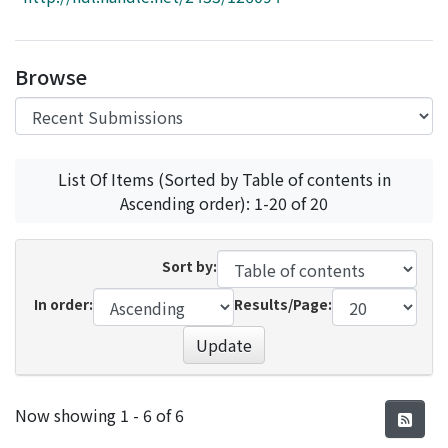
Access Statistics
Library Network
Browse
List Of Items (Sorted by Table of contents in
Ascending order): 1-20 of 20
Sort by:
In order:
Results/Page:
Update
Recent Submissions
Now showing
1 - 6 of 6