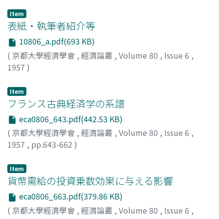
Item
表紙・執筆者紹介等
10806_a.pdf(693 KB)
(
京都大學經濟學會
,
經濟論叢
,
Volume 80
,
Issue 6
,
1957
)
Item
フランス古典経済学の系譜
eca0806_643.pdf(442.53 KB)
(
京都大學經濟學會
,
經濟論叢
,
Volume 80
,
Issue 6
,
1957
,
pp.643-662
)
河野, 健二
;
Kawano, Kenji
;
カワノ, ケンジ
Item
貨幣需給の投資乗数効果に与える影響
eca0806_663.pdf(379.86 KB)
(
京都大學經濟學會
,
經濟論叢
,
Volume 80
,
Issue 6
,