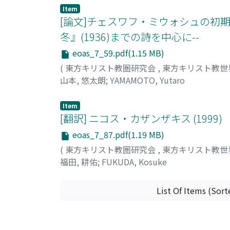
of Dexippus's work for the study on the Crisi
Item
[論文]チェスワフ・ミウォシュの初
冬』(1936)までの詩を中心に--
eoas_7_59.pdf(1.15 MB)
(
東方キリスト教圏研究会
,
東方キリスト教世
山本, 悠太朗
;
YAMAMOTO, Yutaro
Item
[翻訳] ニコス・カザンザキス (1999
eoas_7_87.pdf(1.19 MB)
(
東方キリスト教圏研究会
,
東方キリスト教世
福田, 耕佑
;
FUKUDA, Kosuke
List Of Items (Sort