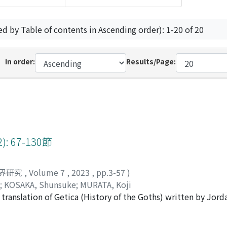
ed by Table of contents in Ascending order): 1-20 of 20
In order:
Results/Page:
 67-130節
界研究
,
Volume 7
,
2023
,
pp.3-57
)
;
KOSAKA, Shunsuke
;
MURATA, Koji
translation of Getica (History of the Goths) written by Jorda
on in which the author narrates especially the relationship o
 short introduction, we discuss the importance of newly dis