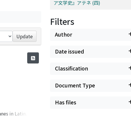
ア文学史』アテネ (四)
Filters
Author
Update
Date issued
Classification
Document Type
Has files
nes in Latin. Here
f the Goths with
covered fragments