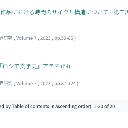
s of the third century and the use of historiographical sourc
期作品における時間のサイクル構造について --第二
界研究
,
Volume 7
,
2023
,
pp.59-85
)
) 『ロシア文学史』アテネ (四)
界研究
,
Volume 7
,
2023
,
pp.87-124
)
ed by Table of contents in Ascending order): 1-20 of 20