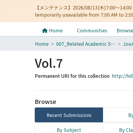
【メンテナンス】2026/08/13(木)7:00～14
temporarily unavailable from 7:00 AM to 2:0
Home
Communities
Brows
Home
007_Related Academic Societies
Vol.7
Permanent URI for this collection
http://hd
Browse
Recent Submissions
By
By Subject
By Cla