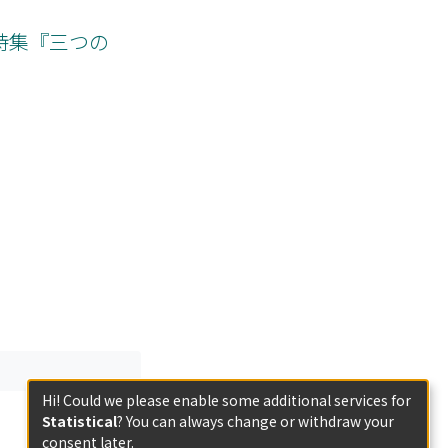
es by Jordanes.
詩集『三つの
Hi! Could we please enable some additional services for
Statistical
? You can always change or withdraw your
consent later.