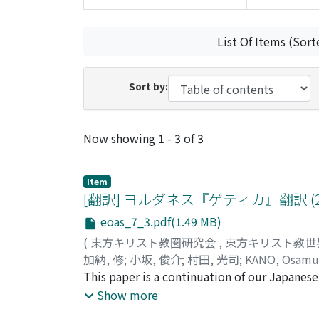
List Of Items (Sort
Sort by:
Recent Submissions
Now showing
1 - 3 of 3
Item
[翻訳] ヨルダネス『ゲティカ』翻訳 (2):
eoas_7_3.pdf(1.49 MB)
(
東方キリスト教圏研究会
,
東方キリスト教世
加納, 修
;
小坂, 俊介
;
村田, 光司
;
KANO, Osamu
This paper is a continuation of our Japanese 
we publish the chapters 67 to 130, the secti
Show more
the Roman empire in the third century. As a