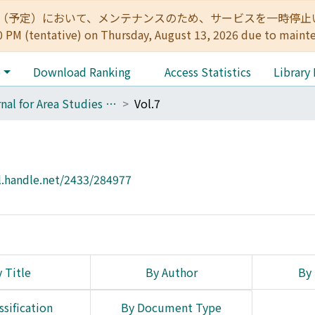
:00（予定）において、メンテナンスのため、サービスを一時停止いたします。 
0 PM (tentative) on Thursday, August 13, 2026 due to maint
e
Download Ranking
Access Statistics
Library
Journal for Area Studies on Eastern Christianity
Vol.7
l.handle.net/2433/284977
 Title
By Author
By 
ssification
By Document Type