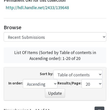
Permanent URI for this collection
Access Statistics
http://hdl.handle.net/2433/139648
Library Network
Browse
List Of Items (Sorted by Table of contents in
Ascending order): 1-20 of 20
Sort by:
In order:
Results/Page:
Update
Recent Submissions