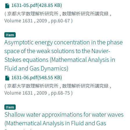
1631-05.pdf(428.85 KB)
(
京都大学数理解析研究所
,
数理解析研究所講究録
,
Volume 1631
,
2009
,
pp.60-67
)
Nishihara, Kenji
;
西原, 健二
;
ニシハラ, ケンジ
Item
Asymptotic energy concentration in the phase
space of the weak solutions to the Navier-
Stokes equations (Mathematical Analysis in
Fluid and Gas Dynamics)
1631-06.pdf(548.55 KB)
(
京都大学数理解析研究所
,
数理解析研究所講究録
,
Volume 1631
,
2009
,
pp.68-75
)
Okabe, Takahiro
;
岡部, 考宏
;
オカベ, タカヒロ
Item
Shallow water approximations for water waves
(Mathematical Analysis in Fluid and Gas