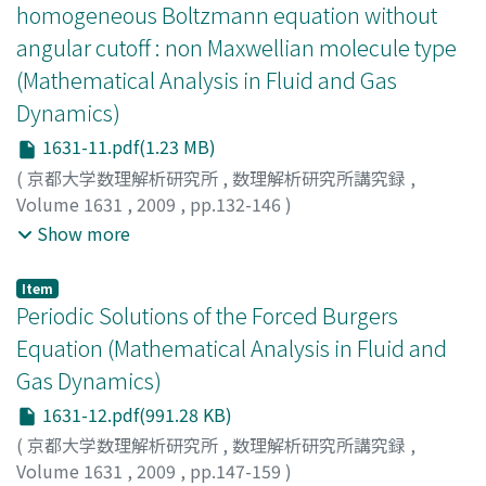
homogeneous Boltzmann equation without
angular cutoff : non Maxwellian molecule type
(Mathematical Analysis in Fluid and Gas
Dynamics)
1631-11.pdf(1.23 MB)
(
京都大学数理解析研究所
,
数理解析研究所講究録
,
Volume 1631
,
2009
,
pp.132-146
)
Huo, Zhaohui
;
Morimoto, Yoshinori
;
Ukai, Seiji
;
Yang,
Show more
Tong
;
森本, 芳則
;
鵜飼, 正二
;
モリモト, ヨシノリ
;
ウカイ,
セイジ
Item
Periodic Solutions of the Forced Burgers
Equation (Mathematical Analysis in Fluid and
Gas Dynamics)
1631-12.pdf(991.28 KB)
(
京都大学数理解析研究所
,
数理解析研究所講究録
,
Volume 1631
,
2009
,
pp.147-159
)