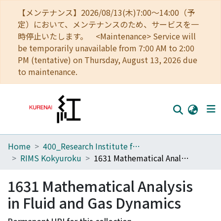
【メンテナンス】2026/08/13(木)7:00～14:00（予
定）において、メンテナンスのため、サービスを一
時停止いたします。 <Maintenance> Service will
be temporarily unavailable from 7:00 AM to 2:00
PM (tentative) on Thursday, August 13, 2026 due
to maintenance.
Home
400_Research Institute for Mathematical Sciences
Home
RIMS Kokyuroku
1631 Mathematical Analysis in Fluid and Gas Dynamics
Communities
1631 Mathematical Analysis
Browse
in Fluid and Gas Dynamics
Download Ranking