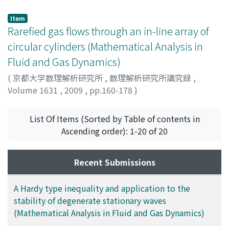
Nishida, Takaaki
;
Soga, Kohei
;
西田, 孝明
;
曽我, 幸平
;
ニ
シダ, タカアキ
;
ソガ, コウヘイ
Item
Rarefied gas flows through an in-line array of
circular cylinders (Mathematical Analysis in
Fluid and Gas Dynamics)
(
京都大学数理解析研究所
,
数理解析研究所講究録
,
Volume 1631
,
2009
,
pp.160-178
)
田口, 智清
;
Taguchi, Satoshi
;
タグチ, サトシ
List Of Items (Sorted by Table of contents in
Ascending order): 1-20 of 20
Recent Submissions
A Hardy type inequality and application to the
stability of degenerate stationary waves
(Mathematical Analysis in Fluid and Gas Dynamics)