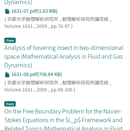
Dynamics)
1631-07.pdf(1.83 MB)
(
京都大学数理解析研究所
,
数理解析研究所講究録
,
Volume 1631
,
2009
,
pp.76-97
)
IGUCHI, Tatsuo
;
井口, 達雄
;
イグチ, タツオ
Item
Analysis of hovering insect in two-dimensional
space (Mathematical Analysis in Fluid and Gas
Dynamics)
1631-08.pdf(708.84 KB)
(
京都大学数理解析研究所
,
数理解析研究所講究録
,
Volume 1631
,
2009
,
pp.98-106
)
飯間, 信
;
Iima, Makoto
;
イイマ, マコト
Item
On the Free Boundary Problem for the Navier-
Stokes Equations in the $L_p$ Framework and
Related Topics (Mathematical Analysis in Fluid