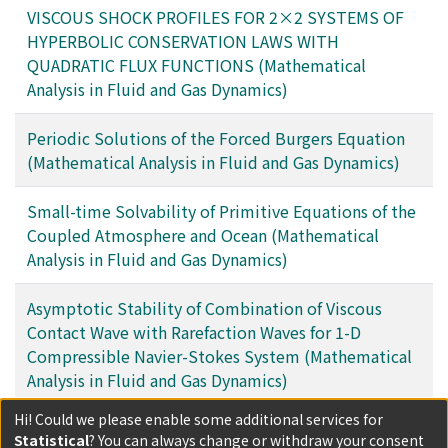
VISCOUS SHOCK PROFILES FOR 2×2 SYSTEMS OF
HYPERBOLIC CONSERVATION LAWS WITH
QUADRATIC FLUX FUNCTIONS (Mathematical
Analysis in Fluid and Gas Dynamics)
Periodic Solutions of the Forced Burgers Equation
(Mathematical Analysis in Fluid and Gas Dynamics)
Small-time Solvability of Primitive Equations of the
Coupled Atmosphere and Ocean (Mathematical
Analysis in Fluid and Gas Dynamics)
Asymptotic Stability of Combination of Viscous
Contact Wave with Rarefaction Waves for 1-D
Compressible Navier-Stokes System (Mathematical
Analysis in Fluid and Gas Dynamics)
Hi! Could we please enable some additional services for
Filters
Statistical
? You can always change or withdraw your consent