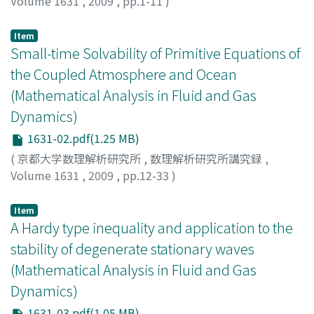
Volume 1631
,
2009
,
pp.1-11
)
HUANG, Feimin
;
LI, Jing
;
MATSUMURA, Akitaka
;
松村, 昭
孝
;
マツムラ, アキタカ
Item
Small-time Solvability of Primitive Equations of
the Coupled Atmosphere and Ocean
(Mathematical Analysis in Fluid and Gas
Dynamics)
1631-02.pdf(1.25 MB)
(
京都大学数理解析研究所
,
数理解析研究所講究録
,
Volume 1631
,
2009
,
pp.12-33
)
Honda, Hirotada
;
本多, 泰理
;
ホンダ, ヒロタダ
Item
A Hardy type inequality and application to the
stability of degenerate stationary waves
(Mathematical Analysis in Fluid and Gas
Dynamics)
1631-03.pdf(1.05 MB)