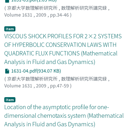
(
京都大学数理解析研究所
,
数理解析研究所講究録
,
Volume 1631
,
2009
,
pp.34-46
)
Kawashima, Shuichi
;
Kurata, Kazuhiro
;
川島, 秀一
;
倉田,
和浩
;
カワシマ, シュウイチ
;
クラタ, カズヒロ
Item
VISCOUS SHOCK PROFILES FOR 2×2 SYSTEMS
OF HYPERBOLIC CONSERVATION LAWS WITH
QUADRATIC FLUX FUNCTIONS (Mathematical
Analysis in Fluid and Gas Dynamics)
1631-04.pdf(934.07 KB)
(
京都大学数理解析研究所
,
数理解析研究所講究録
,
Volume 1631
,
2009
,
pp.47-59
)
ASAKURA, FUMIOKI
;
YAMAZAKI, MITSURU
;
浅倉, 史興
;
山
崎, 満
;
アサクラ, フミオキ
;
ヤマザキ, ミツル
Item
Location of the asymptotic profile for one-
dimensional chemotaxis system (Mathematical
Analysis in Fluid and Gas Dynamics)