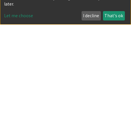
later.
Author
Let me choose
I decline
That's ok
Date issued
Classification
Document Type
Has files
Powered by DSpace and JAIRO Crawler-List
All items in KURENAI are protected by original copyright,
with all rights reserved, unless otherwise indicated.
Privacy policy
Send Feedback