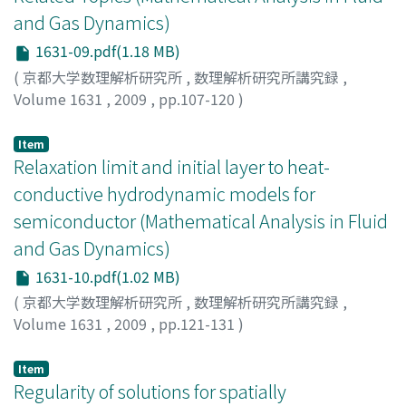
and Gas Dynamics)
1631-09.pdf(1.18 MB)
(
京都大学数理解析研究所
,
数理解析研究所講究録
,
Volume 1631
,
2009
,
pp.107-120
)
SHIBATA, Yoshihiro
;
SHIMIZU, Senjo
;
柴田, 良弘
;
清水, 扇
丈
;
シバタ, ヨシヒロ
;
シミズ, センジョウ
Item
Relaxation limit and initial layer to heat-
conductive hydrodynamic models for
semiconductor (Mathematical Analysis in Fluid
and Gas Dynamics)
1631-10.pdf(1.02 MB)
(
京都大学数理解析研究所
,
数理解析研究所講究録
,
Volume 1631
,
2009
,
pp.121-131
)
Suzuki, Masahiro
;
Nishibata, Shinya
;
鈴木, 政尋
;
西畑, 伸
也
;
スズキ, マサヒロ
;
ニシバタ, シンヤ
Item
Regularity of solutions for spatially