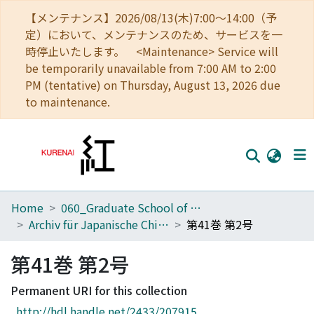
【メンテナンス】2026/08/13(木)7:00～14:00（予
定）において、メンテナンスのため、サービスを一
時停止いたします。 <Maintenance> Service will
be temporarily unavailable from 7:00 AM to 2:00
PM (tentative) on Thursday, August 13, 2026 due
to maintenance.
Home
060_Graduate School of Medicine
Home
Archiv für Japanische Chirurgie
第41巻 第2号
Communities
第41巻 第2号
Browse
Permanent URI for this collection
Download Ranking
http://hdl.handle.net/2433/207915