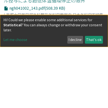
ル投与による超低体温循環停止の限界
ngh041002_143.pdf(508.39 KB)
(
京都大学医学部外科整形外科学教室内 日本外科宝函編集
Hi! Could we please enable some additional services for
室
,
日本外科宝函
,
Volume 41
,
Issue 2
,
1972
,
pp.143-
Statistical
? You can always change or withdraw your consent
148
)
later.
藤井, 康宏
;
FUJII, YASUHIRO
Item
関心術における低体温の応用に関する研究 第2
Let me choose
I decline
That's ok
編 低体温併用体外循環における必要流量に関
する研究
ngh041002_149.pdf(961.04 KB)
(
京都大学医学部外科整形外科学教室内 日本外科宝函編集
室
,
日本外科宝函
,
Volume 41
,
Issue 2
,
1972
,
pp.149-
159
)
藤井, 康宏
;
FUJII, YASUHIRO
Item
小児腸重積症の成因に関する研究
ngh041002_160.pdf(723.63 KB)
(
京都大学医学部外科整形外科学教室内 日本外科宝函編集