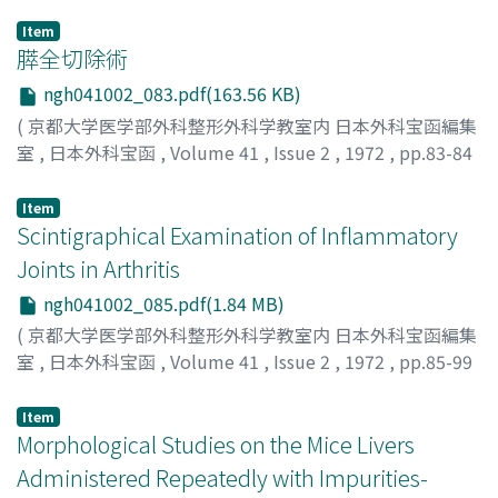
Item
膵全切除術
ngh041002_083.pdf(163.56 KB)
(
京都大学医学部外科整形外科学教室内 日本外科宝函編集
室
,
日本外科宝函
,
Volume 41
,
Issue 2
,
1972
,
pp.83-84
)
中瀬, 明
;
NAKASE, AKIRA
Item
Scintigraphical Examination of Inflammatory
Joints in Arthritis
ngh041002_085.pdf(1.84 MB)
(
京都大学医学部外科整形外科学教室内 日本外科宝函編集
室
,
日本外科宝函
,
Volume 41
,
Issue 2
,
1972
,
pp.85-99
)
TANAKA, SEISUKE
;
UEO, TOYOJI
;
HAMAMOTO, KEN
;
田
Item
中, 清介
Morphological Studies on the Mice Livers
;
上尾, 豊二
;
浜本, 研
Administered Repeatedly with Impurities-