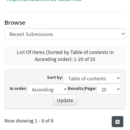
Access Statistics
Library Network
Browse
List Of Items (Sorted by Table of contents in
Ascending order): 1-20 of 20
Sort by:
In order:
Results/Page:
Update
Recent Submissions
Now showing
1 - 8 of 8