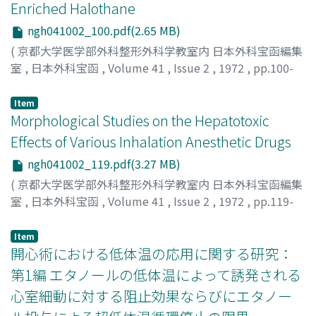
Enriched Halothane
ngh041002_100.pdf(2.65 MB)
(
京都大学医学部外科整形外科学教室内 日本外科宝函編集
室
,
日本外科宝函
,
Volume 41
,
Issue 2
,
1972
,
pp.100-
118
)
MATSUO, YASUO
;
松尾, 康生
Item
Morphological Studies on the Hepatotoxic
Effects of Various Inhalation Anesthetic Drugs
ngh041002_119.pdf(3.27 MB)
(
京都大学医学部外科整形外科学教室内 日本外科宝函編集
室
,
日本外科宝函
,
Volume 41
,
Issue 2
,
1972
,
pp.119-
142
)
OKAMOTO, TAKESHI
;
岡本, 健
Item
開心術における低体温の応用に関する研究：
第1編 エタノールの低体温によって誘発される
心室細動に対する阻止効果ならびにエタノー