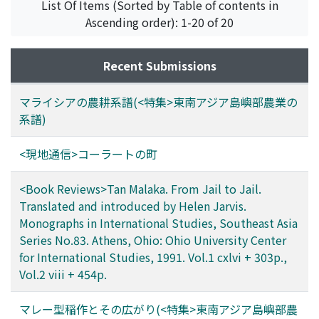
List Of Items (Sorted by Table of contents in
Ascending order): 1-20 of 20
Recent Submissions
マライシアの農耕系譜(<特集>東南アジア島嶼部農業の
系譜)
<現地通信>コーラートの町
<Book Reviews>Tan Malaka. From Jail to Jail.
Translated and introduced by Helen Jarvis.
Monographs in International Studies, Southeast Asia
Series No.83. Athens, Ohio: Ohio University Center
for International Studies, 1991. Vol.1 cxlvi + 303p.,
Vol.2 viii + 454p.
マレー型稲作とその広がり(<特集>東南アジア島嶼部農