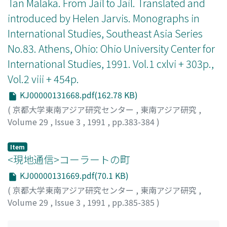
Tan Malaka. From Jail to Jail. Translated and
introduced by Helen Jarvis. Monographs in
International Studies, Southeast Asia Series
No.83. Athens, Ohio: Ohio University Center for
International Studies, 1991. Vol.1 cxlvi + 303p.,
Vol.2 viii + 454p.
KJ00000131668.pdf(162.78 KB)
(
京都大学東南アジア研究センター
,
東南アジア研究
,
Volume 29
,
Issue 3
,
1991
,
pp.383-384
)
押川, 典昭
;
Oshikawa, Noriaki
;
オシカワ, ノリアキ
Item
<現地通信>コーラートの町
KJ00000131669.pdf(70.1 KB)
(
京都大学東南アジア研究センター
,
東南アジア研究
,
Volume 29
,
Issue 3
,
1991
,
pp.385-385
)
上田, 曜子
;
Ueda, Yoko
;
ウエダ, ヨウコ