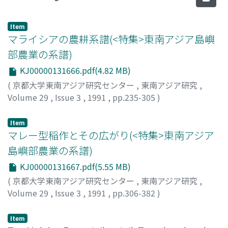
Item
マライシアの農耕系譜(<特集>東南アジア島嶼
部農業の系譜)
KJ00000131666.pdf(4.82 MB)
(
京都大学東南アジア研究センター
,
東南アジア研究
,
Volume 29
,
Issue 3
,
1991
,
pp.235-305
)
古川, 久雄
;
Furukawa, Hisao
;
フルカワ, ヒサオ
Item
マレー型稲作とその広がり(<特集>東南アジア
島嶼部農業の系譜)
KJ00000131667.pdf(5.55 MB)
(
京都大学東南アジア研究センター
,
東南アジア研究
,
Volume 29
,
Issue 3
,
1991
,
pp.306-382
)
田中, 耕司
;
Tanaka, Koji
;
タナカ, コウジ
Item