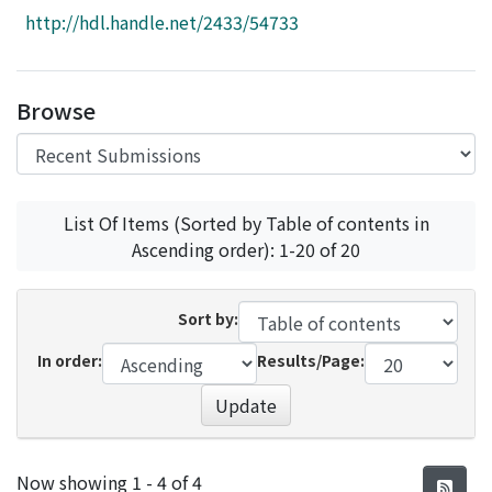
Access Statistics
http://hdl.handle.net/2433/54733
Library Network
Browse
List Of Items (Sorted by Table of contents in
Ascending order): 1-20 of 20
Sort by:
In order:
Results/Page:
Update
Recent Submissions
Now showing
1 - 4 of 4