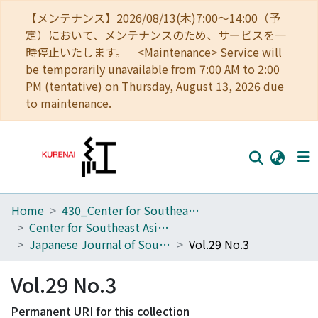
【メンテナンス】2026/08/13(木)7:00～14:00（予
定）において、メンテナンスのため、サービスを一
時停止いたします。 <Maintenance> Service will
be temporarily unavailable from 7:00 AM to 2:00
PM (tentative) on Thursday, August 13, 2026 due
to maintenance.
Home
430_Center for Southeast Asian Studies
Home
Center for Southeast Asian Studies
Communities
Japanese Journal of Southeast Asian Studies
Vol.29 No.3
Browse
Vol.29 No.3
Download Ranking
Permanent URI for this collection