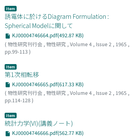
Item
誘電体に於けるDiagram Formulation :
Spherical Modelに関して
KJ00004746664.pdf(492.87 KB)
(
物性研究刊行会
,
物性研究
,
Volume 4
,
Issue 2
,
1965
,
pp.99-113
)
金吉, 敬人
;
Kaneyoshi, Takahito
;
カネヨシ, タカヒト
Item
第1次相転移
KJ00004746665.pdf(617.33 KB)
(
物性研究刊行会
,
物性研究
,
Volume 4
,
Issue 2
,
1965
,
pp.114-128
)
都筑, 卓司
;
Tsuzuki, Takuji
;
ツヅキ, タクジ
Item
統計力学(VI)(講義ノート)
KJ00004746666.pdf(562.77 KB)