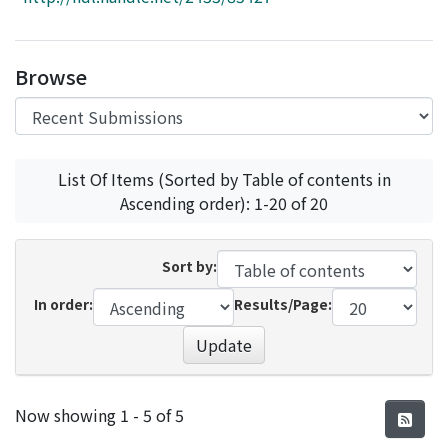
Access Statistics
Library Network
Browse
List Of Items (Sorted by Table of contents in
Ascending order): 1-20 of 20
Sort by:
In order:
Results/Page:
Update
Recent Submissions
Now showing
1 - 5 of 5