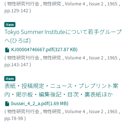
(
物性研究刊行会
,
物性研究
,
Volume 4
,
Issue 2
,
1965
,
pp.129-142
)
久保, 亮五
;
Kubo, Ryogo
;
クボ, リョウゴ
Item
Tokyo Summer Instituteについて若手グループ
へ(ひろば)
KJ00004746667.pdf(327.87 KB)
(
物性研究刊行会
,
物性研究
,
Volume 4
,
Issue 2
,
1965
,
pp.143-147
)
久保, 亮五
;
Kubo, Ryogo
;
クボ, リョウゴ
Item
表紙・投稿規定・ニュース・プレプリント案
内・掲示板・編集後記・目次・裏表紙ほか
bussei_4_2_a.pdf(1.69 MB)
(
物性研究刊行会
,
物性研究
,
Volume 4
,
Issue 2
,
1965
,
pp.78-98
)