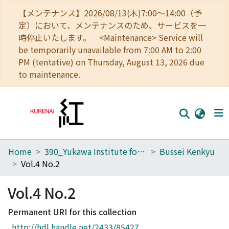
【メンテナンス】2026/08/13(木)7:00～14:00（予
定）において、メンテナンスのため、サービスを一
時停止いたします。 <Maintenance> Service will
be temporarily unavailable from 7:00 AM to 2:00
PM (tentative) on Thursday, August 13, 2026 due
to maintenance.
Home
390_Yukawa Institute for Theoretical Physics
Bussei Kenkyu
Home
Vol.4 No.2
Communities
Vol.4 No.2
Browse
Permanent URI for this collection
Download Ranking
http://hdl.handle.net/2433/85427