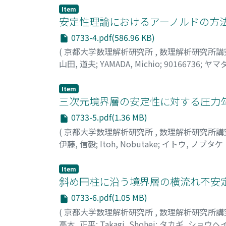
Item
安定性理論におけるアーノルドの方法
0733-4.pdf(586.96 KB)
(
京都大学数理解析研究所
,
数理解析研究所講
山田, 道夫
;
YAMADA, Michio
;
90166736
;
ヤマダ
Item
三次元境界層の安定性に対する圧力勾
0733-5.pdf(1.36 MB)
(
京都大学数理解析研究所
,
数理解析研究所講
伊藤, 信毅
;
Itoh, Nobutake
;
イトウ, ノブタケ
Item
斜め円柱に沿う境界層の横流れ不安定
0733-6.pdf(1.05 MB)
(
京都大学数理解析研究所
,
数理解析研究所講
高木, 正平
;
Takagi, Shohei
;
タカギ, ショウヘ