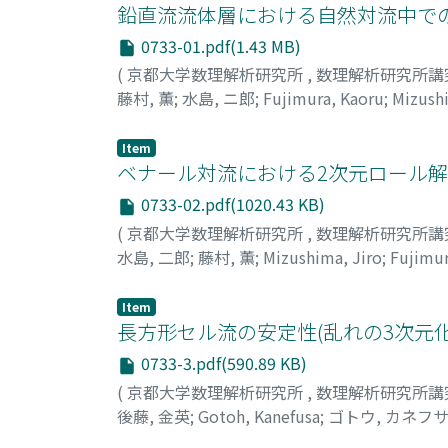
鉛直流流体層における自然対流中での
0733-01.pdf(1.43 MB)
(
京都大学数理解析研究所
,
数理解析研究所講
藤村, 薫
;
水島, ニ郎
;
Fujimura, Kaoru
;
Mizushi
Item
ベナール対流における2次元ロール解
0733-02.pdf(1020.43 KB)
(
京都大学数理解析研究所
,
数理解析研究所講
水島, 二郎
;
藤村, 薫
;
Mizushima, Jiro
;
Fujimur
Item
長方形セル流の安定性(乱れの3次元化
0733-3.pdf(590.89 KB)
(
京都大学数理解析研究所
,
数理解析研究所講
後藤, 金英
;
Gotoh, Kanefusa
;
ゴトウ, カネフ