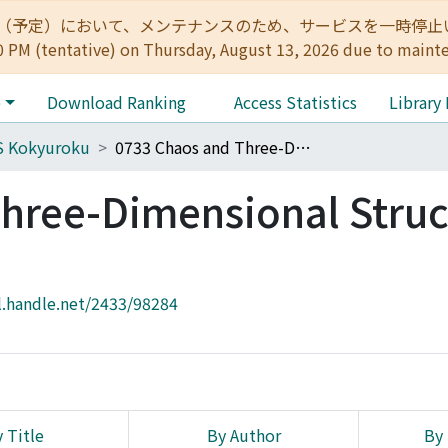
:00（予定）において、メンテナンスのため、サービスを一時停止いたします。 
0 PM (tentative) on Thursday, August 13, 2026 due to maint
e
Download Ranking
Access Statistics
Library
S Kokyuroku
0733 Chaos and Three-Dimensional Structure of Disturbances 2
hree-Dimensional Struc
l.handle.net/2433/98284
 Title
By Author
By 