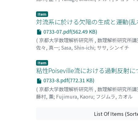
Item
対流系に於ける欠陥の生成と運動(乱
0733-07.pdf(562.49 KB)
(
京都大学数理解析研究所
,
数理解析研究所講
佐々, 真一
;
Sasa, Shin-ichi
;
ササ, シンイチ
Item
粘性Poiseville流における過剰反
0733-8.pdf(772.31 KB)
(
京都大学数理解析研究所
,
数理解析研究所講
藤村, 薫
;
Fujimura, Kaoru
;
フジムラ, カオル
List Of Items (Sort