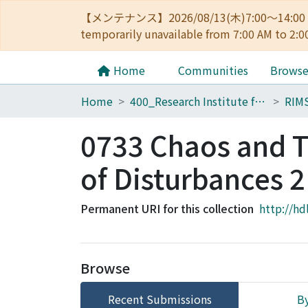
【メンテナンス】2026/08/13(木)7:00～14
temporarily unavailable from 7:00 AM to 2:0
Home
Communities
Brows
Home
400_Research Institute for Mathematical Sciences
RIM
0733 Chaos and T
of Disturbances 2
Permanent URI for this collection
http://hd
Browse
Recent Submissions
By