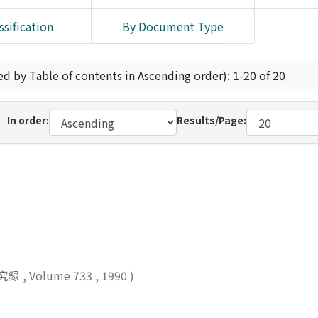
ssification
By Document Type
ed by Table of contents in Ascending order): 1-20 of 20
In order:
Results/Page:
究録
,
Volume 733
,
1990
)