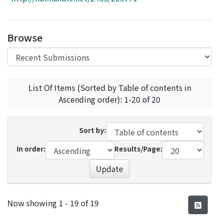
Access Statistics
Library Network
Browse
List Of Items (Sorted by Table of contents in
Ascending order): 1-20 of 20
Sort by:
In order:
Results/Page:
Update
Recent Submissions
Now showing
1 - 19 of 19