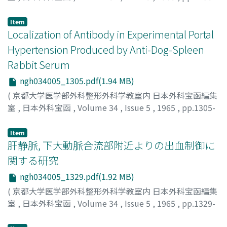
1304
)
田村, 陽一
;
TAMURA, YOICHI
Item
Localization of Antibody in Experimental Portal
Hypertension Produced by Anti-Dog-Spleen
Rabbit Serum
ngh034005_1305.pdf(1.94 MB)
(
京都大学医学部外科整形外科学教室内 日本外科宝函編集
室
,
日本外科宝函
,
Volume 34
,
Issue 5
,
1965
,
pp.1305-
1328
)
NAKAHAMA, SATORU
;
中浜, 啓
Item
肝静脈, 下大動脈合流部附近よりの出血制御に
関する研究
ngh034005_1329.pdf(1.92 MB)
(
京都大学医学部外科整形外科学教室内 日本外科宝函編集
室
,
日本外科宝函
,
Volume 34
,
Issue 5
,
1965
,
pp.1329-
1351
)