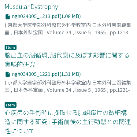
Muscular Dystrophy
ngh034005_1213.pdf(1.08 MB)
(
京都大学医学部外科整形外科学教室内 日本外科宝函編集
室
,
日本外科宝函
,
Volume 34
,
Issue 5
,
1965
,
pp.1213-
1220
)
NARA, TAKASHI
;
奈良, 卓
Item
脳出血の脳循環, 脳代謝に及ぼす影響に関する
実験的研究
ngh034005_1221.pdf(1.31 MB)
(
京都大学医学部外科整形外科学教室内 日本外科宝函編集
室
,
日本外科宝函
,
Volume 34
,
Issue 5
,
1965
,
pp.1221-
1236
)
野村, 史郎
;
NOMURA, FUMIO
Item
心疾患の手術時に採取せる肺組織片の微細構
造に関する研究 : 手術前後の血行動態との関連
性について