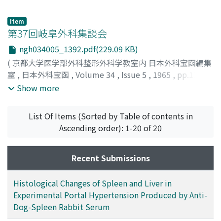
Item
第37回岐阜外科集談会
ngh034005_1392.pdf(229.09 KB)
(
京都大学医学部外科整形外科学教室内 日本外科宝函編集
室
,
日本外科宝函
,
Volume 34
,
Issue 5
,
1965
,
pp.1392-
1394
)
Show more
List Of Items (Sorted by Table of contents in
Ascending order): 1-20 of 20
Recent Submissions
Histological Changes of Spleen and Liver in
Experimental Portal Hypertension Produced by Anti-
Dog-Spleen Rabbit Serum