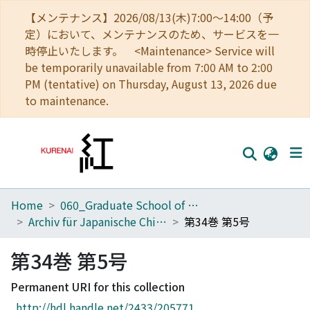
【メンテナンス】2026/08/13(木)7:00～14:00（予
定）において、メンテナンスのため、サービスを一
時停止いたします。 <Maintenance> Service will
be temporarily unavailable from 7:00 AM to 2:00
PM (tentative) on Thursday, August 13, 2026 due
to maintenance.
Home
060_Graduate School of Medicine
Home
Archiv für Japanische Chirurgie
第34巻 第5号
Communities
第34巻 第5号
Browse
Permanent URI for this collection
Download Ranking
http://hdl.handle.net/2433/205771