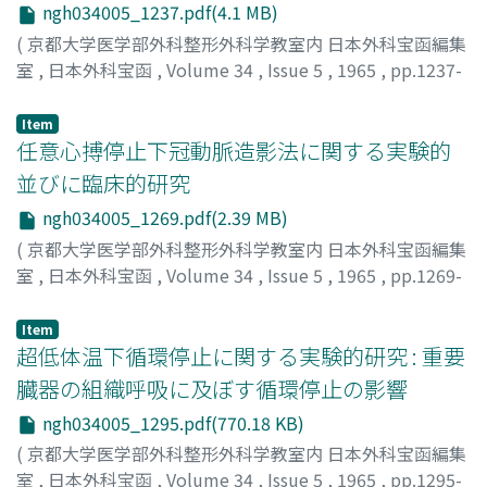
ngh034005_1237.pdf(4.1 MB)
(
京都大学医学部外科整形外科学教室内 日本外科宝函編集
室
,
日本外科宝函
,
Volume 34
,
Issue 5
,
1965
,
pp.1237-
1268
)
岡村, 芳樹
;
OKAMURA, YOSHIKI
Item
任意心搏停止下冠動脈造影法に関する実験的
並びに臨床的研究
ngh034005_1269.pdf(2.39 MB)
(
京都大学医学部外科整形外科学教室内 日本外科宝函編集
室
,
日本外科宝函
,
Volume 34
,
Issue 5
,
1965
,
pp.1269-
1294
)
辻, 仁志
;
TSUJI, HITOSHI
Item
超低体温下循環停止に関する実験的研究 : 重要
臓器の組織呼吸に及ぼす循環停止の影響
ngh034005_1295.pdf(770.18 KB)
(
京都大学医学部外科整形外科学教室内 日本外科宝函編集
室
,
日本外科宝函
,
Volume 34
,
Issue 5
,
1965
,
pp.1295-