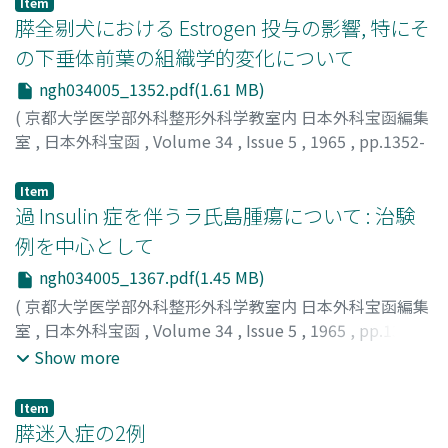
堀, 康郎
;
HORI, YASUO
Item
膵全剔犬における Estrogen 投与の影響, 特にそ
の下垂体前葉の組織学的変化について
ngh034005_1352.pdf(1.61 MB)
(
京都大学医学部外科整形外科学教室内 日本外科宝函編集
室
,
日本外科宝函
,
Volume 34
,
Issue 5
,
1965
,
pp.1352-
1366
)
八田, 辰四郎
;
HATTA, TATSUSHIRO
Item
過 Insulin 症を伴うラ氏島腫瘍について : 治験
例を中心として
ngh034005_1367.pdf(1.45 MB)
(
京都大学医学部外科整形外科学教室内 日本外科宝函編集
室
,
日本外科宝函
,
Volume 34
,
Issue 5
,
1965
,
pp.1367-
1380
)
Show more
箱田, 允昭
;
松本, 浩生
;
中塩, 昭三
;
福田, 吉太郎
;
HAKODA,
MITSUAKI
;
MATSUMOTO, HIROMI
;
NAKASHIO, SHOZO
;
Item
FUKUDA, KICHITARO
膵迷入症の2例