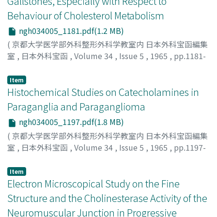
Gallstones, Especially with Respect to
Behaviour of Cholesterol Metabolism
ngh034005_1181.pdf(1.2 MB)
(
京都大学医学部外科整形外科学教室内 日本外科宝函編集
室
,
日本外科宝函
,
Volume 34
,
Issue 5
,
1965
,
pp.1181-
1196
)
EGUCHI, TAKASHI
;
江口, 隆
Item
Histochemical Studies on Catecholamines in
Paraganglia and Paraganglioma
ngh034005_1197.pdf(1.8 MB)
(
京都大学医学部外科整形外科学教室内 日本外科宝函編集
室
,
日本外科宝函
,
Volume 34
,
Issue 5
,
1965
,
pp.1197-
1212
)
YAMAJI, SADATOSHI
;
山地, 貞敏
Item
Electron Microscopical Study on the Fine
Structure and the Cholinesterase Activity of the
Neuromuscular Junction in Progressive