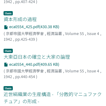
1942
,
pp.407-424
)
大塚, 一朗
;
Otsuka, Ichiro
;
オオツカ, イチロウ
Item
資本形成の過程
eca0554_425.pdf(430.38 KB)
(
京都帝國大學經濟學會
,
經濟論叢
,
Volume 55
,
Issue 4
,
1942
,
pp.425-439
)
中谷, 實
;
Nakatani, Minoru
;
ナカタニ, ミノル
Item
大東亞日本の確立と大家の論理
eca0554_440.pdf(409.65 KB)
(
京都帝國大學經濟學會
,
經濟論叢
,
Volume 55
,
Issue 4
,
1942
,
pp.440-454
)
石川, 興二
;
Ishikawa, Koji
;
イシカワ, コウジ
Item
近世絹織業の生産構造 - 「分散的マニュファク
チュア」の形成 -