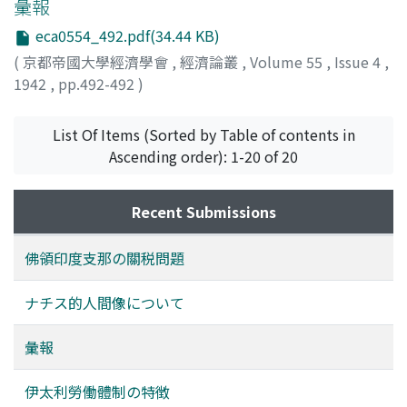
彙報
eca0554_492.pdf(34.44 KB)
(
京都帝國大學經濟學會
,
經濟論叢
,
Volume 55
,
Issue 4
,
1942
,
pp.492-492
)
List Of Items (Sorted by Table of contents in
Ascending order): 1-20 of 20
Recent Submissions
佛領印度支那の關税問題
ナチス的人間像について
彙報
伊太利勞働體制の特徴