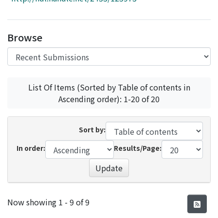
Access Statistics
Library Network
Browse
List Of Items (Sorted by Table of contents in
Ascending order): 1-20 of 20
Sort by:
In order:
Results/Page:
Update
Recent Submissions
Now showing
1 - 9 of 9