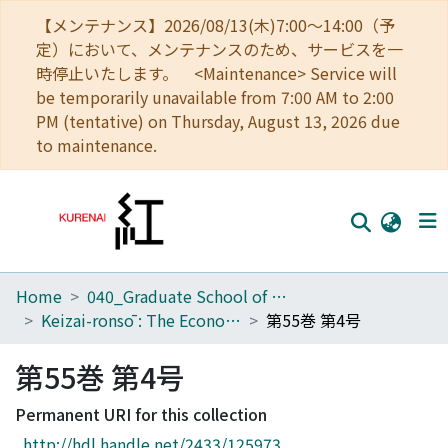
【メンテナンス】2026/08/13(木)7:00～14:00（予
定）において、メンテナンスのため、サービスを一
時停止いたします。 <Maintenance> Service will
be temporarily unavailable from 7:00 AM to 2:00
PM (tentative) on Thursday, August 13, 2026 due
to maintenance.
Home
040_Graduate School of Economics
Home
Keizai-ronsō : The Economic Review
第55巻 第4号
Communities
第55巻 第4号
Browse
Permanent URI for this collection
Download Ranking
http://hdl.handle.net/2433/125973