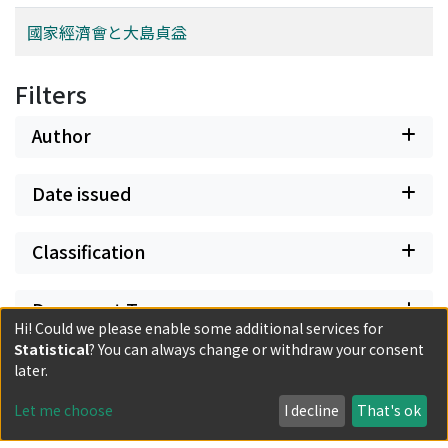
國家經濟會と大島貞益
Filters
Author
Date issued
Classification
Document Type
Hi! Could we please enable some additional services for
Statistical
? You can always change or withdraw your consent
Has files
later.
Let me choose
I decline
That's ok