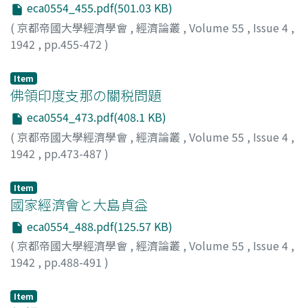
eca0554_455.pdf(501.03 KB)
(
京都帝國大學經濟學會
,
經濟論叢
,
Volume 55
,
Issue 4
,
1942
,
pp.455-472
)
堀江, 英一
;
Horie, Eiichi
;
ホリエ, エイイチ
Item
佛領印度支那の關税問題
eca0554_473.pdf(408.1 KB)
(
京都帝國大學經濟學會
,
經濟論叢
,
Volume 55
,
Issue 4
,
1942
,
pp.473-487
)
河野, 健二
;
Kawano, Kenji
;
カワノ, ケンジ
Item
國家經濟會と大島貞益
eca0554_488.pdf(125.57 KB)
(
京都帝國大學經濟學會
,
經濟論叢
,
Volume 55
,
Issue 4
,
1942
,
pp.488-491
)
本庄, 榮治郎
;
Honjo, Eijiro
;
ホンジョウ, エイジロウ
Item