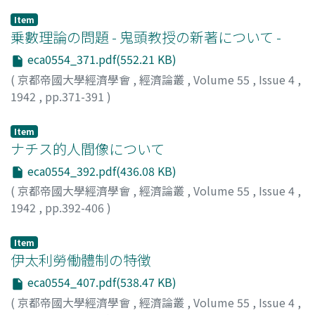
Item
乗數理論の問題 - 鬼頭教授の新著について -
eca0554_371.pdf(552.21 KB)
(
京都帝國大學經濟學會
,
經濟論叢
,
Volume 55
,
Issue 4
,
1942
,
pp.371-391
)
高田, 保馬
;
Takata, Yasuma
;
タカタ, ヤスマ
Item
ナチス的人間像について
eca0554_392.pdf(436.08 KB)
(
京都帝國大學經濟學會
,
經濟論叢
,
Volume 55
,
Issue 4
,
1942
,
pp.392-406
)
中川, 與之助
;
Nakagawa, Yonosuke
;
ナカガワ, ヨノスケ
Item
伊太利勞働體制の特徴
eca0554_407.pdf(538.47 KB)
(
京都帝國大學經濟學會
,
經濟論叢
,
Volume 55
,
Issue 4
,