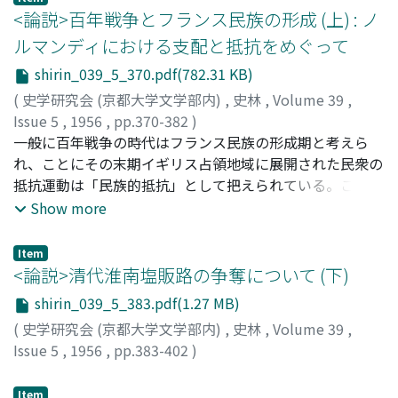
かにしようとする探検の性格を強く帯びており、その直接
<論説>百年戦争とフランス民族の形成 (上) : ノ
の目的は当時の国家的要請であった海外ルートの発見にあ
ルマンディにおける支配と抵抗をめぐって
ったのではないかと思われる。日本の北辺と大陸との地理
shirin_039_5_370.pdf(782.31 KB)
的関係は一九世紀のはじめまで解決されなかった地理学史
的課題であるが、比羅夫はこの二つの地方に住む民族の一
(
史学研究会 (京都大学文学部内)
,
史林
,
Volume 39
,
致という形でこれに答えようとしたのである。
Issue 5
,
1956
,
pp.370-382
)
川口, 博
一般に百年戦争の時代はフランス民族の形成期と考えら
;
Kawaguchi, Hiroshi
;
カワグチ, ヒロシ
れ、ことにその末期イギリス占領地域に展開された民衆の
抵抗運動は「民族的抵抗」として把えられている。ここで
はとくにノルマンディにおける民衆の抵抗の種々相をでき
Show more
るだけ具体的にとりあげて、それが文字通り「民族的」で
あったか否かをイギリスの占領政策の実状から考察し、さ
Item
らにそれがこの時代のフランス民族ないし民族意識のあり
<論説>清代淮南塩販路の争奪について (下)
方(その成熟度、その王権との関係)とどのように関係する
shirin_039_5_383.pdf(1.27 MB)
のかという問題を究明しようとした。
(
史学研究会 (京都大学文学部内)
,
史林
,
Volume 39
,
Issue 5
,
1956
,
pp.383-402
)
佐伯, 富
;
Saeki, T.
Item