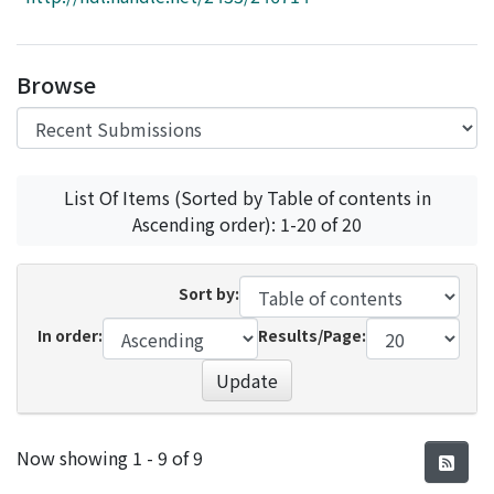
Access Statistics
Library Network
Browse
List Of Items (Sorted by Table of contents in
Ascending order): 1-20 of 20
Sort by:
In order:
Results/Page:
Update
Recent Submissions
Now showing
1 - 9 of 9