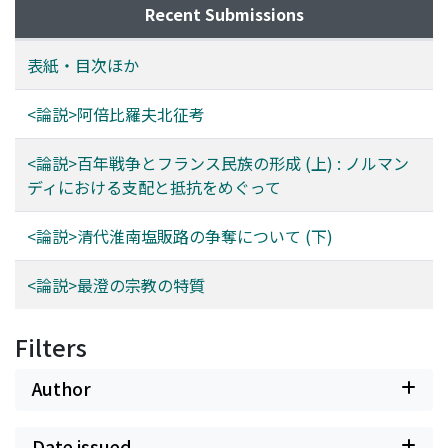
Recent Submissions
表紙・目次ほか
<論説>阿倍比羅夫北征考
<論説>百年戦争とフランス民族の形成 (上) : ノルマン
ディにおける支配と抵抗をめぐって
<論説>清代淮南塩販路の争奪について (下)
<論説>最澄の宗教の特質
Filters
Author
Date issued