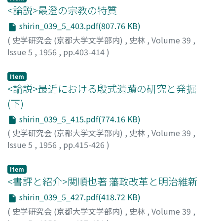
<論説>最澄の宗教の特質
shirin_039_5_403.pdf(807.76 KB)
(
史学研究会 (京都大学文学部内)
,
史林
,
Volume 39
,
Issue 5
,
1956
,
pp.403-414
)
鶴岡, 靜夫
;
Tsuruoka, S.
Item
<論説>最近における殷式遺蹟の研究と発掘
(下)
shirin_039_5_415.pdf(774.16 KB)
(
史学研究会 (京都大学文学部内)
,
史林
,
Volume 39
,
Issue 5
,
1956
,
pp.415-426
)
伊藤, 道治
;
Ito, M.
Item
<書評と紹介>関順也著 藩政改革と明治維新
shirin_039_5_427.pdf(418.72 KB)
(
史学研究会 (京都大学文学部内)
,
史林
,
Volume 39
,