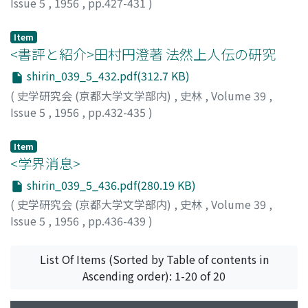
Issue 5
,
1956
,
pp.427-431
)
田中, 彰
Item
<書評と紹介>田村円澄著 法然上人伝の研究
shirin_039_5_432.pdf(312.7 KB)
(
史学研究会 (京都大学文学部内)
,
史林
,
Volume 39
,
Issue 5
,
1956
,
pp.432-435
)
黒田, 俊雄
Item
<学界消息>
shirin_039_5_436.pdf(280.19 KB)
(
史学研究会 (京都大学文学部内)
,
史林
,
Volume 39
,
Issue 5
,
1956
,
pp.436-439
)
List Of Items (Sorted by Table of contents in
Ascending order): 1-20 of 20