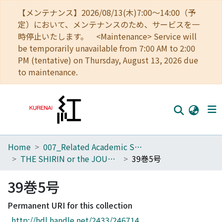
【メンテナンス】2026/08/13(木)7:00～14:00（予
定）において、メンテナンスのため、サービスを一
時停止いたします。 <Maintenance> Service will
be temporarily unavailable from 7:00 AM to 2:00
PM (tentative) on Thursday, August 13, 2026 due
to maintenance.
Home
007_Related Academic Societies
Home
THE SHIRIN or the JOURNAL OF HISTORY
39巻5号
Communities
39巻5号
Browse
Permanent URI for this collection
Download Ranking
http://hdl.handle.net/2433/246714