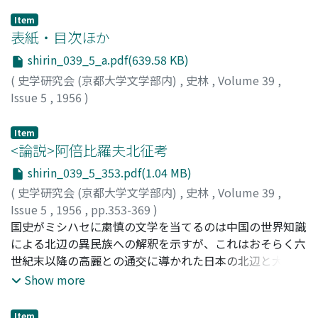
Item
表紙・目次ほか
shirin_039_5_a.pdf(639.58 KB)
(
史学研究会 (京都大学文学部内)
,
史林
,
Volume 39
,
Issue 5
,
1956
)
Item
<論説>阿倍比羅夫北征考
shirin_039_5_353.pdf(1.04 MB)
(
史学研究会 (京都大学文学部内)
,
史林
,
Volume 39
,
Issue 5
,
1956
,
pp.353-369
)
室賀, 信夫
国史がミシハセに粛慎の文学を当てるのは中国の世界知識
;
Muroga, Nobuo
;
ムロガ, ノブオ
による北辺の異民族への解釈を示すが、これはおそらく六
世紀末以降の高麗との通交に導かれた日本の北辺と大陸東
北部との近接という地理的観念に負うものだろう。阿倍比
Show more
羅夫の北征は、従来いわれたようなミシハセと蝦夷との紛
紜への単なる介入ではなく、この地方の地理的関係を明ら
Item