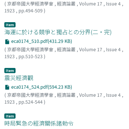
(
京都帝國大學經濟學會
,
經濟論叢
,
Volume 17
,
Issue 4
,
1923
,
pp.494-509
)
山本, 美越乃
;
Yamamoto, Miono
;
ヤマモト, ミオノ
Item
海運に於ける競爭と獨占との分界(二・完)
eca0174_510.pdf(431.29 KB)
(
京都帝國大學經濟學會
,
經濟論叢
,
Volume 17
,
Issue 4
,
1923
,
pp.510-523
)
小島, 昌太郎
;
Kojima, Shotaro
;
コジマ, ショウタロウ
Item
震災經濟觀
eca0174_524.pdf(594.23 KB)
(
京都帝國大學經濟學會
,
經濟論叢
,
Volume 17
,
Issue 4
,
1923
,
pp.524-544
)
河田, 嗣郎
;
Kawata, Shiro
;
カワタ, シロウ
Item
時局緊急の經濟關係諸勅令