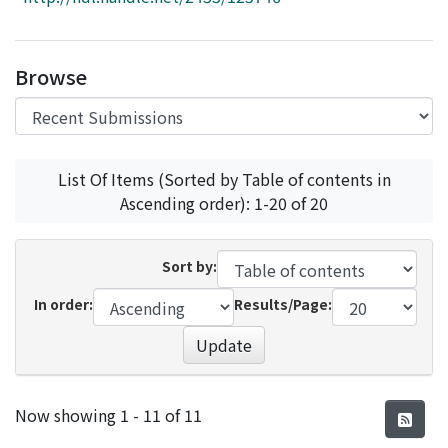
Access Statistics
Library Network
Browse
List Of Items (Sorted by Table of contents in
Ascending order): 1-20 of 20
Sort by:
In order:
Results/Page:
Update
Recent Submissions
Now showing
1 - 11 of 11