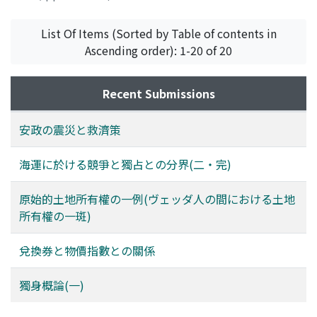
岡崎, 文規
;
Okazaki, Ayanori
;
オカザキ, アヤノリ
List Of Items (Sorted by Table of contents in
Ascending order): 1-20 of 20
Recent Submissions
安政の震災と救濟策
海運に於ける競爭と獨占との分界(二・完)
原始的土地所有權の一例(ヴェッダ人の間における土地
所有權の一斑)
兌換券と物價指數との關係
獨身概論(一)