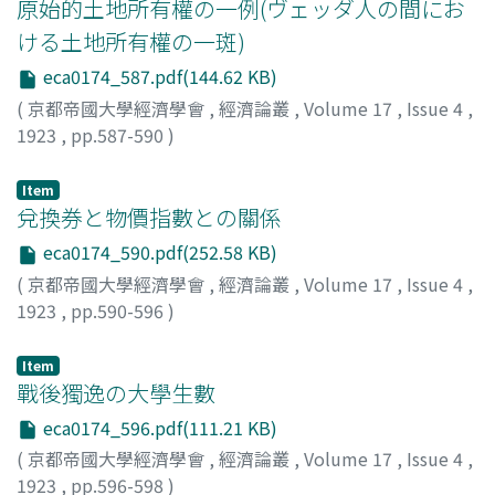
原始的土地所有權の一例(ヴェッダ人の間にお
ける土地所有權の一斑)
eca0174_587.pdf(144.62 KB)
(
京都帝國大學經濟學會
,
經濟論叢
,
Volume 17
,
Issue 4
,
1923
,
pp.587-590
)
河上, 肇
;
Kawakami, Hajime
;
カワカミ, ハジメ
Item
兌換券と物價指數との關係
eca0174_590.pdf(252.58 KB)
(
京都帝國大學經濟學會
,
經濟論叢
,
Volume 17
,
Issue 4
,
1923
,
pp.590-596
)
蜷川, 虎三
;
Ninagawa, Torazo
;
ニナガワ, トラゾウ
Item
戰後獨逸の大學生數
eca0174_596.pdf(111.21 KB)
(
京都帝國大學經濟學會
,
經濟論叢
,
Volume 17
,
Issue 4
,
1923
,
pp.596-598
)