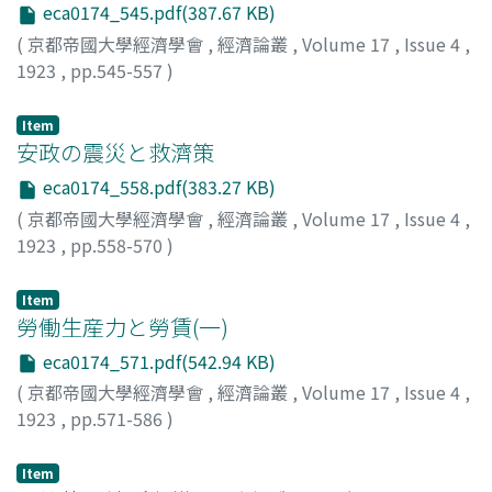
eca0174_545.pdf(387.67 KB)
(
京都帝國大學經濟學會
,
經濟論叢
,
Volume 17
,
Issue 4
,
1923
,
pp.545-557
)
神戸, 正雄
;
Kambe, Masao
;
カンベ, マサオ
Item
安政の震災と救濟策
eca0174_558.pdf(383.27 KB)
(
京都帝國大學經濟學會
,
經濟論叢
,
Volume 17
,
Issue 4
,
1923
,
pp.558-570
)
本庄, 榮治郎
;
Honjo, Eijiro
;
ホンジョウ, エイジロウ
Item
勞働生産力と勞賃(一)
eca0174_571.pdf(542.94 KB)
(
京都帝國大學經濟學會
,
經濟論叢
,
Volume 17
,
Issue 4
,
1923
,
pp.571-586
)
森, 耕二郎
;
Mori, Kojiro
;
モリ, コウジロウ
Item