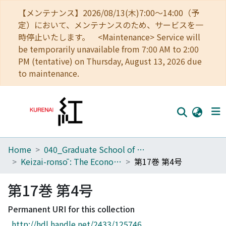
【メンテナンス】2026/08/13(木)7:00～14:00（予
定）において、メンテナンスのため、サービスを一
時停止いたします。 <Maintenance> Service will
be temporarily unavailable from 7:00 AM to 2:00
PM (tentative) on Thursday, August 13, 2026 due
to maintenance.
Home
040_Graduate School of Economics
Home
Keizai-ronsō : The Economic Review
第17巻 第4号
Communities
第17巻 第4号
Browse
Permanent URI for this collection
Download Ranking
http://hdl.handle.net/2433/125746