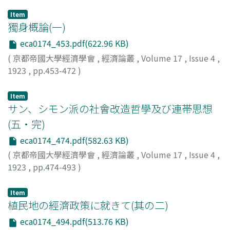
Item
獨身概論(一)
eca0174_453.pdf(622.96 KB)
(
京都帝國大學經濟學會
,
經濟論叢
,
Volume 17
,
Issue 4
,
1923
,
pp.453-472
)
財部, 靜治
;
Takarabe, Seiji
;
タカラベ, セイジ
Item
サン、シモン派の社會改造哲學及び連帯思想
(五・完)
eca0174_474.pdf(582.63 KB)
(
京都帝國大學經濟學會
,
經濟論叢
,
Volume 17
,
Issue 4
,
1923
,
pp.474-493
)
米田, 庄太郎
;
Yoneda, Shotaro
;
ヨネダ, ショウタロウ
Item
植民地の經濟政策に就きて(其の二)
eca0174_494.pdf(513.76 KB)