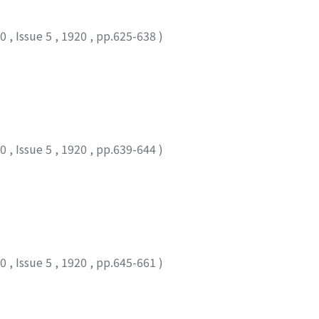
10
,
Issue 5
,
1920
,
pp.625-638
)
10
,
Issue 5
,
1920
,
pp.639-644
)
10
,
Issue 5
,
1920
,
pp.645-661
)