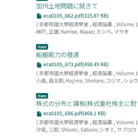
加州土地問題に就きて
eca0105_662.pdf(315.87 KB)
(
京都帝國大學經濟學會
,
經濟論叢
,
Volume 
神戸, 正雄
;
Kambe, Masao
;
カンベ, マサオ
Item
船舶能力の發達
eca0105_673.pdf(498.45 KB)
(
京都帝國大學經濟學會
,
經濟論叢
,
Volume 
小島, 昌太郎
;
Kojima, Shotaro
;
コジマ, ショ
Item
株式の分布と課税(株式會社株主に對
eca0105_686.pdf(468.1 KB)
(
京都帝國大學經濟學會
,
經濟論叢
,
Volume 
汐見, 三郎
;
Shiomi, Saburo
;
シオミ, サブロウ