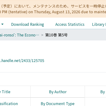
:00（予定）において、メンテナンスのため、サービスを一時停止いたします。 
0 PM (tentative) on Thursday, August 13, 2026 due to maint
e
Download Ranking
Access Statistics
Library
Keizai-ronsō : The Economic Review
第10巻 第5号
l.handle.net/2433/125705
 Title
By Author
By 
ssification
By Document Type