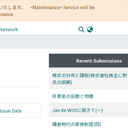
<Maintenance> Service will be
enance.
 Network
Recent Submissions
株式の分布と課税(株式會社株主に對
氏の誤解)
好景氣の反動と物價
Jan de Wittに就きて(一)
Issue Date
鎌倉時代の家族制度(四)