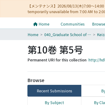
【メンテナンス】2026/08/13(木)7:00～14
temporarily unavailable from 7:00 AM to 2:0
Home
Communities
Brows
Home
040_Graduate School of Economics
第10巻 第5号
Permanent URI for this collection
http://hd
Browse
Recent Submissions
By
By Subject
By Cla