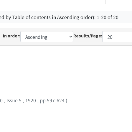
ed by Table of contents in Ascending order): 1-20 of 20
In order:
Results/Page:
10
,
Issue 5
,
1920
,
pp.597-624
)