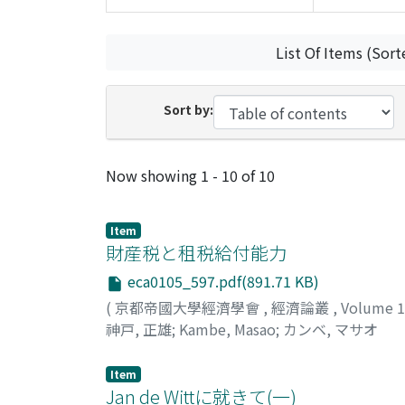
List Of Items (Sort
Sort by:
Recent Submissions
Now showing
1 - 10 of 10
Item
財産税と租税給付能力
eca0105_597.pdf(891.71 KB)
(
京都帝國大學經濟學會
,
經濟論叢
,
Volume 
神戸, 正雄
;
Kambe, Masao
;
カンベ, マサオ
Item
Jan de Wittに就きて(一)