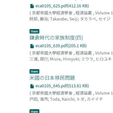
eca0105_625.pdf(412.16 KB)
(
京都帝國大學經濟學會
,
經濟論叢
,
Volume 
財部, 靜治
;
Takarabe, Seiji
;
タカラベ, セイジ
Item
鎌倉時代の家族制度(四)
eca0105_639.pdf(205.1 KB)
(
京都帝國大學經濟學會
,
經濟論叢
,
Volume 
三浦, 周行
;
Miura, Hiroyuki
;
ミウラ, ヒロユキ
Item
米國の日本移民問題
eca0105_645.pdf(513.81 KB)
(
京都帝國大學經濟學會
,
經濟論叢
,
Volume 
戸田, 海市
;
Toda, Kaiichi
;
トダ, カイイチ
Item