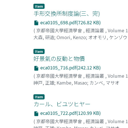
Item
手形交換所制度論(三、完)
eca0105_698.pdf(726.82 KB)
(
京都帝國大學經濟學會
,
經濟論叢
,
Volume 
大森, 研造
;
Omori, Kenzo
;
オオモリ, ケンゾウ
Item
好景氣の反動と物價
eca0105_716.pdf(242.12 KB)
(
京都帝國大學經濟學會
,
經濟論叢
,
Volume 
神戸, 正雄
;
Kambe, Masao
;
カンベ, マサオ
Item
カール、ビユツヒヤー
eca0105_722.pdf(120.99 KB)
(
京都帝國大學經濟學會
,
經濟論叢
,
Volume 
神戸, 正雄
;
Kambe, Masao
;
カンベ, マサオ