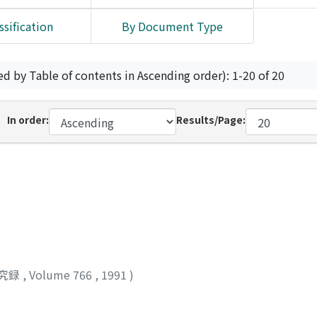
ssification
By Document Type
ed by Table of contents in Ascending order): 1-20 of 20
In order:
Results/Page:
究録
,
Volume 766
,
1991
)