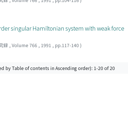
order singular Hamiltonian system with weak force
究録
,
Volume 766
,
1991
,
pp.117-140
)
ed by Table of contents in Ascending order): 1-20 of 20