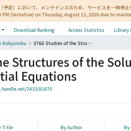
:00（予定）において、メンテナンスのため、サービスを一時停止いたします。 
0 PM (tentative) on Thursday, August 13, 2026 due to maint
e
Download Ranking
Access Statistics
Library
S Kokyuroku
0766 Studies of the Structures of the Solutions in Partial Differential Equations
he Structures of the Sol
ntial Equations
l.handle.net/2433/81870
 Title
By Author
By 