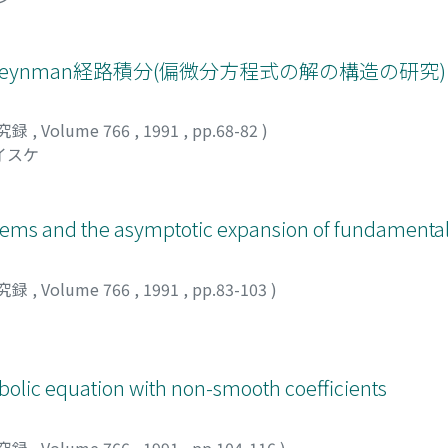
ynman経路積分(偏微分方程式の解の構造の研究)
究録
,
Volume 766
,
1991
,
pp.68-82
)
イスケ
blems and the asymptotic expansion of fundamental
究録
,
Volume 766
,
1991
,
pp.83-103
)
erbolic equation with non-smooth coefficients
究録
,
Volume 766
,
1991
,
pp.104-116
)