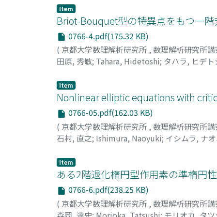
Item
Briot-Bouquet型の特異点を
0766-4.pdf(175.32 KB)
(
京都大学数理解析研究所
,
数理解析研究所講
田原, 秀敏
;
Tahara, Hidetoshi
;
タハラ, ヒデト
Item
Nonlinear elliptic equations with criti
0766-05.pdf(162.03 KB)
(
京都大学数理解析研究所
,
数理解析研究所講
石村, 直之
;
Ishimura, Naoyuki
;
イシムラ, ナ
Item
ある2階退化楕円型作用素の準楕円性
0766-6.pdf(238.25 KB)
(
京都大学数理解析研究所
,
数理解析研究所講
森岡, 達史
;
Morioka, Tatsushi
;
モリオカ, タツ