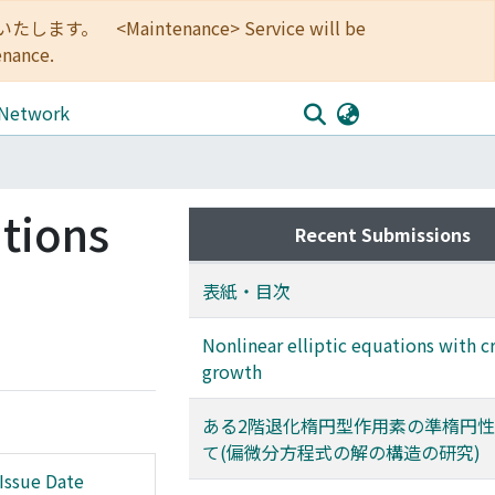
<Maintenance> Service will be
enance.
 Network
utions
Recent Submissions
表紙・目次
Nonlinear elliptic equations with cr
growth
ある2階退化楕円型作用素の準楕円
て(偏微分方程式の解の構造の研究)
Issue Date