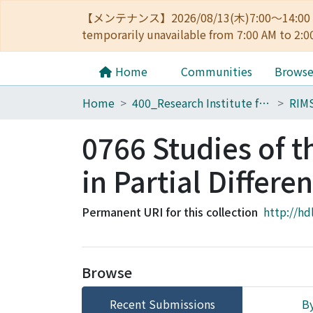
【メンテナンス】2026/08/13(木)7:00～14
temporarily unavailable from 7:00 AM to 2:0
Home
Communities
Brows
Home
400_Research Institute for Mathematical Sciences
RIM
0766 Studies of t
in Partial Differe
Permanent URI for this collection
http://hd
Browse
Recent Submissions
By