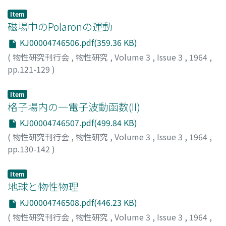
Item
磁場中のPolaronの運動
KJ00004746506.pdf(359.36 KB)
(
物性研究刊行会
,
物性研究
,
Volume 3
,
Issue 3
,
1964
,
pp.121-129
)
波田野, 彰
;
中山, 正敏
;
Hatano, Akira
;
Nakayama,
Masatoshi
;
ハタノ, アキラ
;
ナカヤマ, マサトシ
Item
格子場内の一電子波動函数(II)
KJ00004746507.pdf(499.84 KB)
(
物性研究刊行会
,
物性研究
,
Volume 3
,
Issue 3
,
1964
,
pp.130-142
)
広田, 徹
;
Hirota, Toru
;
ヒロタ, トオル
Item
地球と物性物理
KJ00004746508.pdf(446.23 KB)
(
物性研究刊行会
,
物性研究
,
Volume 3
,
Issue 3
,
1964
,