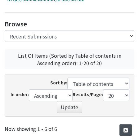
Access Statistics
Library Network
Browse
List Of Items (Sorted by Table of contents in
Ascending order): 1-20 of 20
Sort by:
In order:
Results/Page:
Update
Recent Submissions
Now showing
1 - 6 of 6