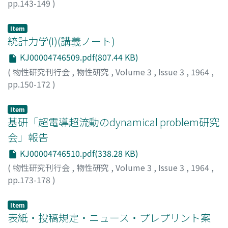
pp.143-149
)
島津, 康男
;
Shimazu, Yasuo
;
シマヅ, ヤスオ
Item
統計力学(I)(講義ノート)
KJ00004746509.pdf(807.44 KB)
(
物性研究刊行会
,
物性研究
,
Volume 3
,
Issue 3
,
1964
,
pp.150-172
)
久保, 亮五
;
Kubo, Ryogo
;
クボ, リョウゴ
Item
基研「超電導超流動のdynamical problem研究
会」報告
KJ00004746510.pdf(338.28 KB)
(
物性研究刊行会
,
物性研究
,
Volume 3
,
Issue 3
,
1964
,
pp.173-178
)
Item
表紙・投稿規定・ニュース・プレプリント案