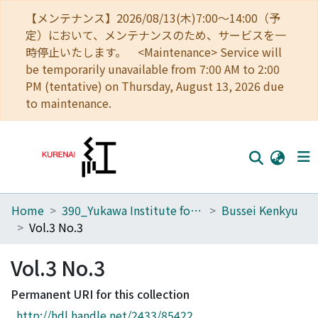
【メンテナンス】2026/08/13(木)7:00～14:00（予
定）において、メンテナンスのため、サービスを一
時停止いたします。 <Maintenance> Service will
be temporarily unavailable from 7:00 AM to 2:00
PM (tentative) on Thursday, August 13, 2026 due
to maintenance.
Home
390_Yukawa Institute for Theoretical Physics
Bussei Kenkyu
Home
Vol.3 No.3
Communities
Vol.3 No.3
Browse
Permanent URI for this collection
Download Ranking
http://hdl.handle.net/2433/85422