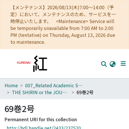
【メンテナンス】2026/08/13(木)7:00～14:00（予
定）において、メンテナンスのため、サービスを一
時停止いたします。 <Maintenance> Service will
be temporarily unavailable from 7:00 AM to 2:00
PM (tentative) on Thursday, August 13, 2026 due
to maintenance.
Home
007_Related Academic Societies
Home
THE SHIRIN or the JOURNAL OF HISTORY
69巻2号
Communities
69巻2号
Browse
Permanent URI for this collection
Download Ranking
http://hdl.handle.net/2433/237520