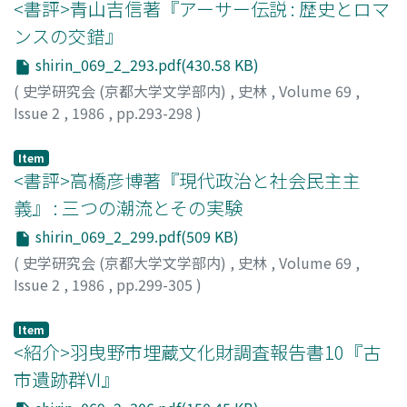
<書評>青山吉信著『アーサー伝説 : 歴史とロマ
ンスの交錯』
shirin_069_2_293.pdf(430.58 KB)
(
史学研究会 (京都大学文学部内)
,
史林
,
Volume 69
,
Issue 2
,
1986
,
pp.293-298
)
富沢, 霊岸
;
Tomizawa, Reigan
;
トミザワ, レイガン
Item
<書評>高橋彦博著『現代政治と社会民主主
義』 : 三つの潮流とその実験
shirin_069_2_299.pdf(509 KB)
(
史学研究会 (京都大学文学部内)
,
史林
,
Volume 69
,
Issue 2
,
1986
,
pp.299-305
)
小泉, 洋
;
Koizumi, Hiroshi
;
コイズミ, ヒロシ
Item
<紹介>羽曳野市埋蔵文化財調査報告書10『古
市遺跡群VI』