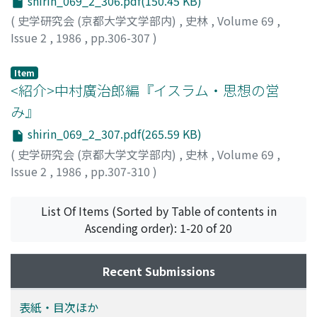
shirin_069_2_306.pdf(150.45 KB)
(
史学研究会 (京都大学文学部内)
,
史林
,
Volume 69
,
Issue 2
,
1986
,
pp.306-307
)
仁木, 宏
Item
<紹介>中村廣治郎編『イスラム・思想の営
み』
shirin_069_2_307.pdf(265.59 KB)
(
史学研究会 (京都大学文学部内)
,
史林
,
Volume 69
,
Issue 2
,
1986
,
pp.307-310
)
川本, 正知
List Of Items (Sorted by Table of contents in
Ascending order): 1-20 of 20
Recent Submissions
表紙・目次ほか