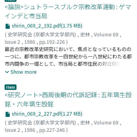
政治の安定が如何にしてあるいはどのようなものとして確
<論説>シュトラースブルク宗教改革運動 : ゲマ
立されたのかという問題を考察しようとしたものである。
インデと市当局
そこでは、養子皇帝制は実体のないものとして示され、ま
shirin_069_2_192.pdf(1.75 MB)
た皇帝と元老院の関係についても、国制上の問題ばかりで
なく、政治的支配層としての元老院議員階層の動向にも注
(
史学研究会 (京都大学文学部内)
,
史林
,
Volume 69
,
意が向けられている。そして考察の結果として、次のこと
Issue 2
,
1986
,
pp.192-226
)
が明らかになった。即ち、社会的流動性というローマ社会
渡邊, 伸
最近の宗教改革史研究において、焦点となっているものの
;
Watanabe, Shin
;
ワタナベ, シン
の特質をふまえて、帝国全域にわたる有力者の政治参加を
一つに、都市宗教改革を一四世紀から一八世紀にわたる都
積極的に可能とする体制の明確な誕生、あるいは「父祖の
市内闘争の一環として、市当局と都市住民の対立関係にお
遺風」を規範とするローマ社会のもつ政治的伝統と拡大し
いて把えようとする視角がある。本稿では、西南ドイツに
Show more
きった大帝国の社会的現実から生まれる新しい政治的要素
おいて、指導的地位を占めた都市の一つ、シュトラースブ
との調和、こうしたものが国内政治安定の重大な要因であ
ルクをとりあげ、都市住民の改革運動の分析を行ない、そ
Item
り、かかる観点から内政上の安定を実現した政治体制を
れとの関連において市当局の対応も検討した。その結果、
<研究ノート>西周後期の代訴記録 : 五年琱生𣪘
「ローマ五賢帝政治」と呼ぶならば、それはネルワ帝にお
教区での説教者任命等の要求、公開討論会をめぐる事件、
銘・六年琱生𣪘銘
いてではなく、トラヤヌス帝治世初期において成立したと
農民戦争期の対応を明らかにし、改革運動の中心となった
shirin_069_2_227.pdf(1.27 MB)
みることが出来るのである。
のは、ツンフト市民層であること、その中でも、従来看過
されていた点として、ツンフト間に対応の差があり、下位
(
史学研究会 (京都大学文学部内)
,
史林
,
Volume 69
,
ツンフトほど運動が活発であったこと、それは政治的発言
Issue 2
,
1986
,
pp.227-246
)
権の拡大要求と結びついていたこと、を示した。また市当
木村, 秀海
;
Kimura, Hideumi
;
キムラ, ヒデウミ