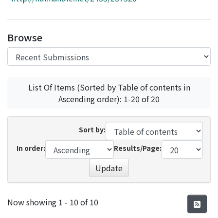
Access Statistics
Library Network
Browse
List Of Items (Sorted by Table of contents in
Ascending order): 1-20 of 20
Sort by:
In order:
Results/Page:
Update
Recent Submissions
Now showing
1 - 10 of 10