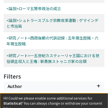
<論説>ローマ五賢帝政治の成立
<論説>シュトラースブルク宗教改革運動 : ゲマインデ
と市当局
<研究ノート>西周後期の代訴記録 : 五年琱生𣪘銘・六
年琱生𣪘銘
<研究ノート>一五世紀カスティーリャ王国における世
俗領主収入と王権 : 新貴族ストゥニガ家の台頭
Filters
Author
Hi! Could we please enable some additional services for
Date issued
Statistical
? You can always change or withdraw your consent