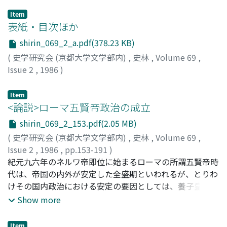
Item
表紙・目次ほか
shirin_069_2_a.pdf(378.23 KB)
(
史学研究会 (京都大学文学部内)
,
史林
,
Volume 69
,
Issue 2
,
1986
)
Item
<論説>ローマ五賢帝政治の成立
shirin_069_2_153.pdf(2.05 MB)
(
史学研究会 (京都大学文学部内)
,
史林
,
Volume 69
,
Issue 2
,
1986
,
pp.153-191
)
南川, 高志
紀元九六年のネルワ帝即位に始まるローマの所謂五賢帝時
;
Minamikawa, Takashi
;
ミナミカワ, タカシ
代は、帝国の内外が安定した全盛期といわれるが、とりわ
けその国内政治における安定の要因としては、養子皇帝制
の創始や皇帝と元老院の協調が注目されてきた。本稿は、
Show more
ネルワやその後継者トラヤヌスばかりでなく、彼らと対比
される「暴君」ドミティアーヌスの政治をも分析し、国内
Item