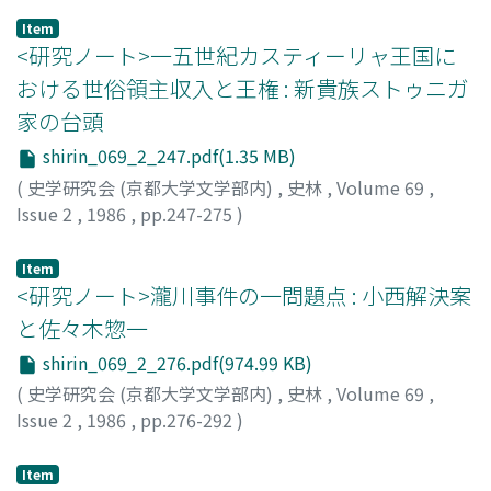
局も、当初より統治体制の強化という方向において、改革
Item
を積極的に導入した側面があることを指摘した。
<研究ノート>一五世紀カスティーリャ王国に
おける世俗領主収入と王権 : 新貴族ストゥニガ
家の台頭
shirin_069_2_247.pdf(1.35 MB)
(
史学研究会 (京都大学文学部内)
,
史林
,
Volume 69
,
Issue 2
,
1986
,
pp.247-275
)
大内, 一
;
Ohuchi, H
;
オオウチ
Item
<研究ノート>瀧川事件の一問題点 : 小西解決案
と佐々木惣一
shirin_069_2_276.pdf(974.99 KB)
(
史学研究会 (京都大学文学部内)
,
史林
,
Volume 69
,
Issue 2
,
1986
,
pp.276-292
)
松尾, 尊兊
;
Matsuo, Takayoshi
;
マツオ, タカヨシ
Item