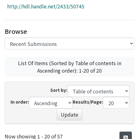
Access Statistics
http://hdl.handle.net/2433/50745
Library Network
Browse
List Of Items (Sorted by Table of contents in
Ascending order): 1-20 of 20
Sort by:
In order:
Results/Page:
Update
Recent Submissions
Now showing
1 - 20 of 57