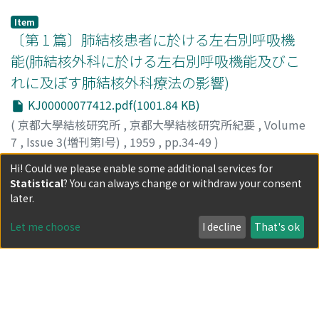
舞鶴, 一
;
Maizuru, H.
;
マイズル
Item
〔第 1 篇〕肺結核患者に於ける左右別呼吸機
能(肺結核外科に於ける左右別呼吸機能及びこ
れに及ぼす肺結核外科療法の影響)
KJ00000077412.pdf(1001.84 KB)
(
京都大學結核研究所
,
京都大學結核研究所紀要
,
Volume
7
,
Issue 3(増刊第I号)
,
1959
,
pp.34-49
)
近石, 登
;
Chikaishi, N.
;
チカイシ
Hi! Could we please enable some additional services for
Item
Statistical
? You can always change or withdraw your consent
〔第 2 篇〕右左別呼吸機能に及ぼす肺結核外
later.
科療法の影響(肺結核外科に於ける左右別呼吸
Let me choose
I decline
That's ok
機能及びこれに及ぼす肺結核外科療法の影響)
KJ00000077413.pdf(716.69 KB)
(
京都大學結核研究所
,
京都大學結核研究所紀要
,
Volume
7
,
Issue 3(増刊第I号)
,
1959
,
pp.50-61
)
近石, 登
;
Chikaishi, N.
;
チカイシ