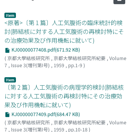
Item
<原著>〔第 1 篇〕人工気腹術の臨床統計的検
討(肺結核に対する人工気腹術の再検討特にそ
の治療効果及び作用機転に就いて)
KJ00000077408.pdf(671.92 KB)
(
京都大學結核研究所
,
京都大學結核研究所紀要
,
Volume
7
,
Issue 3(増刊第I号)
,
1959
,
pp.1-9
)
舞鶴, 一
;
Maizuru, H.
;
マイズル
Item
〔第 2 篇〕人工気腹術の病理学的検討(肺結核
に対する人工気腹術の再検討特にその治療効
果及び作用機転に就いて)
KJ00000077409.pdf(684.47 KB)
(
京都大學結核研究所
,
京都大學結核研究所紀要
,
Volume
7
,
Issue 3(増刊第I号)
,
1959
,
pp.10-18
)