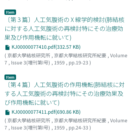
舞鶴, 一
;
Maizuru, H.
;
マイズル
Item
〔第 3 篇〕人工気腹術の X 線学的検討(肺結核
に対する人工気腹術の再検討特にその治療効
果及び作用機転に就いて)
KJ00000077410.pdf(332.57 KB)
(
京都大學結核研究所
,
京都大學結核研究所紀要
,
Volume
7
,
Issue 3(増刊第I号)
,
1959
,
pp.19-23
)
舞鶴, 一
;
Maizuru, H.
;
マイズル
Item
〔第 4 篇〕人工気腹術の作用機転(肺結核に対
する人工気腹術の再検討特にその治療効果及
び作用機転に就いて)
KJ00000077411.pdf(690.86 KB)
(
京都大學結核研究所
,
京都大學結核研究所紀要
,
Volume
7
,
Issue 3(増刊第I号)
,
1959
,
pp.24-33
)