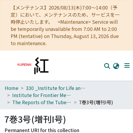
【メンテナンス】2026/08/13(木)7:00～14:00（予
定）において、メンテナンスのため、サービスを一
時停止いたします。 <Maintenance> Service will
be temporarily unavailable from 7:00 AM to 2:00
PM (tentative) on Thursday, August 13, 2026 due
to maintenance.
Home
330 _Institute for Life and Medical Sciences
Home
Institute for Frontier Medical Sciences
Communities
The Reports of the Tuberculosis Research Institute, Kyoto University
7巻3号(増刊I号)
Browse
7巻3号(増刊I号)
Download Ranking
Permanent URI for this collection