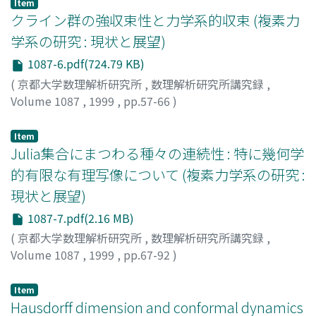
Item
クライン群の強収束性と力学系的収束 (複素力
学系の研究 : 現状と展望)
1087-6.pdf(724.79 KB)
(
京都大学数理解析研究所
,
数理解析研究所講究録
,
Volume 1087
,
1999
,
pp.57-66
)
谷口, 雅彦
;
Taniguchi, Masahiko
;
タニグチ, マサヒコ
Item
Julia集合にまつわる種々の連続性 : 特に幾何学
的有限な有理写像について (複素力学系の研究 :
現状と展望)
1087-7.pdf(2.16 MB)
(
京都大学数理解析研究所
,
数理解析研究所講究録
,
Volume 1087
,
1999
,
pp.67-92
)
川平, 友規
;
Kawahira, Tomoki
;
カワヒラ, トモキ
Item
Hausdorff dimension and conformal dynamics