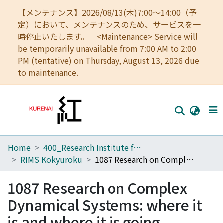
【メンテナンス】2026/08/13(木)7:00～14:00（予
定）において、メンテナンスのため、サービスを一
時停止いたします。 <Maintenance> Service will
be temporarily unavailable from 7:00 AM to 2:00
PM (tentative) on Thursday, August 13, 2026 due
to maintenance.
Home
400_Research Institute for Mathematical Sciences
Home
RIMS Kokyuroku
1087 Research on Complex Dynamical Systems: where it is and where it is going
Communities
1087 Research on Complex
Browse
Dynamical Systems: where it
Download Ranking
is and where it is going