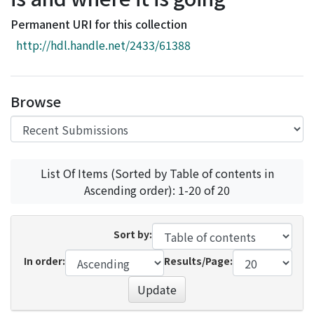
Access Statistics
Permanent URI for this collection
Library Network
http://hdl.handle.net/2433/61388
Browse
List Of Items (Sorted by Table of contents in
Ascending order): 1-20 of 20
Sort by:
In order:
Results/Page:
Update