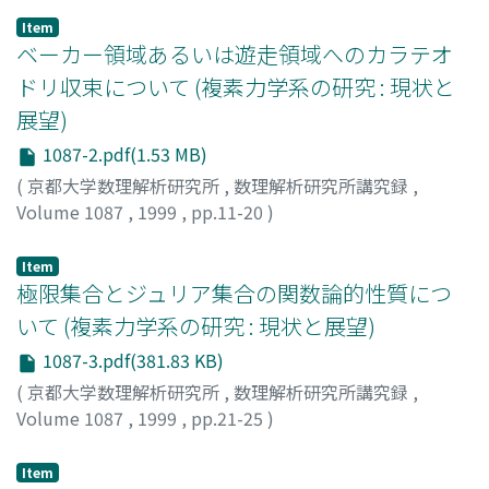
Item
ベーカー領域あるいは遊走領域へのカラテオ
ドリ収束について (複素力学系の研究 : 現状と
展望)
1087-2.pdf(1.53 MB)
(
京都大学数理解析研究所
,
数理解析研究所講究録
,
Volume 1087
,
1999
,
pp.11-20
)
諸澤, 俊介
;
Morosawa, Shunsuke
;
モロサワ, シュンスケ
Item
極限集合とジュリア集合の関数論的性質につ
いて (複素力学系の研究 : 現状と展望)
1087-3.pdf(381.83 KB)
(
京都大学数理解析研究所
,
数理解析研究所講究録
,
Volume 1087
,
1999
,
pp.21-25
)
志賀, 啓成
;
Shiga, Hiroshige
;
シガ, ヒロシゲ
Item