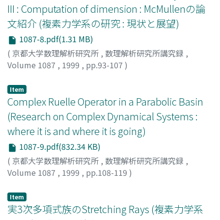
III : Computation of dimension : McMullenの論
文紹介 (複素力学系の研究 : 現状と展望)
1087-8.pdf(1.31 MB)
(
京都大学数理解析研究所
,
数理解析研究所講究録
,
Volume 1087
,
1999
,
pp.93-107
)
須川, 敏幸
;
Sugawa, Toshiyuki
;
スガワ, トシユキ
Item
Complex Ruelle Operator in a Parabolic Basin
(Research on Complex Dynamical Systems :
where it is and where it is going)
1087-9.pdf(832.34 KB)
(
京都大学数理解析研究所
,
数理解析研究所講究録
,
Volume 1087
,
1999
,
pp.108-119
)
Ushiki, Shigehiro
;
宇敷, 重廣
;
ウシキ, シゲヒロ
Item
実3次多項式族のStretching Rays (複素力学系