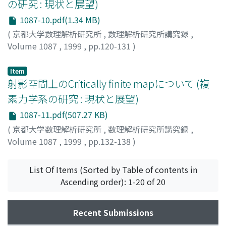
の研究 : 現状と展望)
1087-10.pdf(1.34 MB)
(
京都大学数理解析研究所
,
数理解析研究所講究録
,
Volume 1087
,
1999
,
pp.120-131
)
中根, 静男
;
Nakane, Shizuo
;
ナカネ, シズオ
Item
射影空間上のCritically finite mapについて (複
素力学系の研究 : 現状と展望)
1087-11.pdf(507.27 KB)
(
京都大学数理解析研究所
,
数理解析研究所講究録
,
Volume 1087
,
1999
,
pp.132-138
)
上田, 哲生
;
Ueda, Tetsuo
;
ウエダ, テツオ
List Of Items (Sorted by Table of contents in
Ascending order): 1-20 of 20
Recent Submissions