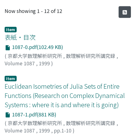
Recent Submissions
Now showing
1 - 12 of 12
Item
表紙・目次
1087-0.pdf(102.49 KB)
(
京都大学数理解析研究所
,
数理解析研究所講究録
,
Volume 1087
,
1999
)
Item
Euclidean Isometries of Julia Sets of Entire
Functions (Research on Complex Dynamical
Systems : where it is and where it is going)
1087-1.pdf(881 KB)
(
京都大学数理解析研究所
,
数理解析研究所講究録
,
Volume 1087
,
1999
,
pp.1-10
)
Kisaka, Masashi
;
木坂, 正史
;
70244671
;
キサカ, マサシ