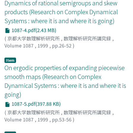
Dynamics of rational semigroups and skew
products (Research on Complex Dynamical
Systems : where it is and where it is going)
1087-4.pdf(2.43 MB)
(
京都大学数理解析研究所
,
数理解析研究所講究録
,
Volume 1087
,
1999
,
pp.26-52
)
Sumi, Hiroki
;
角, 大輝
;
スミ, ヒロキ
Item
On ergodic properties of expanding piecewise
smooth maps (Research on Complex
Dynamical Systems : where it is and where it is
going)
1087-5.pdf(397.88 KB)
(
京都大学数理解析研究所
,
数理解析研究所講究録
,
Volume 1087
,
1999
,
pp.53-56
)
Tsujii, Masato
;
辻井, 正人
;
ツジイ, マサト