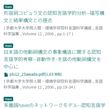
Item
形容詞コピュラ文の認知言語学的分析--描写構
文と結果構文との接点
(
京都大学大学院人間・環境学研究科言語科学講座
,
言語
科学論集
,
Volume 12
,
2006
,
pp.1-17
)
木原, 恵美子
;
KIHARA, Emiko
;
キハラ, エミコ
Item
日本語の他動詞構文の事象構造に関する認知
言語学的考察--非動作主-主語の他動詞構文を
中心に
pls12_2Sawada.pdf(1.03 MB)
(
京都大学大学院人間・環境学研究科言語科学講座
,
言語
科学論集
,
Volume 12
,
2006
,
pp.19-34
)
澤田, 淳
;
Sawada, Jun
;
サワダ, ジュン
Item
多義語haveのネットワークモデル--認知言語学