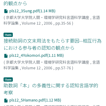
的観点から
pls12_3Sung.pdf(1.14 MB)
(
京都大学大学院人間・環境学研究科言語科学講座
,
言語
科学論集
,
Volume 12
,
2006
,
pp.35-56
)
宋, 昌代
;
ソン, チャンデ
Item
接続助詞の文末用法をもたらす要因--相互行為
における参与者の認知の観点から
pls12_4Yokomori.pdf(1.11 MB)
(
京都大学大学院人間・環境学研究科言語科学講座
,
言語
科学論集
,
Volume 12
,
2006
,
pp.57-76
)
横森, 大輔
;
Yokomori, Daisuke
;
90723990
;
ヨコモリ, ダイ
スケ
Item
助数詞「本」の多義性に関する認知言語学的
考察
pls12_5Hamano.pdf(1.12 MB)