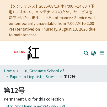
【メンテナンス】2026/08/13(木)7:00～14:00（予
定）において、メンテナンスのため、サービスを一
時停止いたします。 <Maintenance> Service will
be temporarily unavailable from 7:00 AM to 2:00
PM (tentative) on Thursday, August 13, 2026 due
to maintenance.
Home
110_Graduate School of Human and Environmental Studies
Home
Papers in Linguistic Science
第12号
Communities
第12号
Browse
Permanent URI for this collection
Download Ranking
http://hdl.handle.net/2433/88050