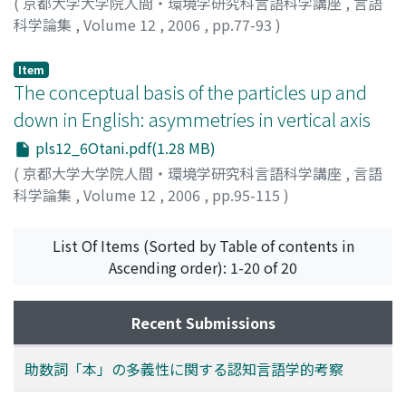
(
京都大学大学院人間・環境学研究科言語科学講座
,
言語
科学論集
,
Volume 12
,
2006
,
pp.77-93
)
濱野, 寛子
;
Hamano, Hiroko
;
ハマノ, ヒロコ
Item
The conceptual basis of the particles up and
down in English: asymmetries in vertical axis
pls12_6Otani.pdf(1.28 MB)
(
京都大学大学院人間・環境学研究科言語科学講座
,
言語
科学論集
,
Volume 12
,
2006
,
pp.95-115
)
Otani, Naoki
;
オオタニ, ナオキ
;
オオタニ, ナオキ
List Of Items (Sorted by Table of contents in
Ascending order): 1-20 of 20
Recent Submissions
助数詞「本」の多義性に関する認知言語学的考察