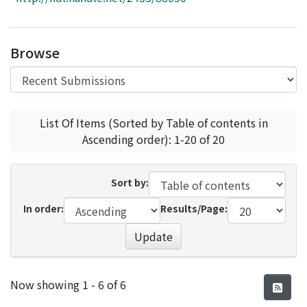
Access Statistics
Library Network
Browse
List Of Items (Sorted by Table of contents in
Ascending order): 1-20 of 20
Sort by:
In order:
Results/Page:
Update
Recent Submissions
Now showing
1 - 6 of 6