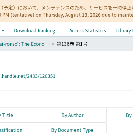
:00（予定）において、メンテナンスのため、サービスを一時停止いたします。 
0 PM (tentative) on Thursday, August 13, 2026 due to maint
e
Download Ranking
Access Statistics
Library
Keizai-ronsō : The Economic Review
第136巻 第1号
l.handle.net/2433/126351
 Title
By Author
By 
ssification
By Document Type