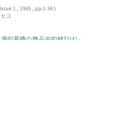
Issue 1
,
1985
,
pp.1-34
)
ケヒコ
源的蓄積の商品史的検討(4) -
Issue 1
,
1985
,
pp.35-60
)
Issue 1
,
1985
,
pp.61-79
)
イギリスを中心に -