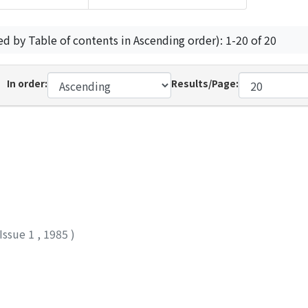
ed by Table of contents in Ascending order): 1-20 of 20
In order:
Results/Page:
Issue 1
,
1985
)