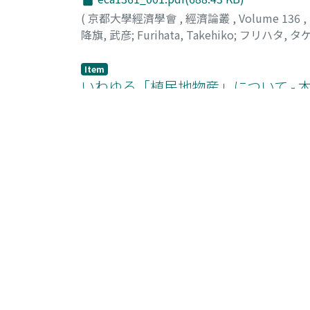
(
京都大學經濟學會
,
經濟論叢
,
Volume 136
,
降旗, 武彦
;
Furihata, Takehiko
;
フリハタ, タ
Item
いわゆる「植民地物産」について - 本
eca1361_035.pdf(722.93 KB)
(
京都大學經濟學會
,
經濟論叢
,
Volume 136
,
渡辺, 尚
;
Watanabe, Hisashi
;
ワタナベ, ヒサシ
Item
「ラディカルな欲望」について
eca1361_061.pdf(461.94 KB)
(
京都大學經濟學會
,
經濟論叢
,
Volume 136
,
神谷, 明
;
Kamiya, Akira
;
カミヤ, アキラ
Item
技術革新と制限的慣行 - 1960年代の