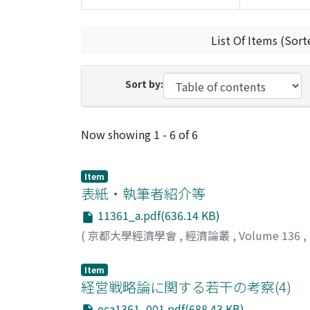
List Of Items (Sort
Sort by:
Recent Submissions
Now showing
1 - 6 of 6
Item
表紙・執筆者紹介等
11361_a.pdf(636.14 KB)
(
京都大學經濟學會
,
經濟論叢
,
Volume 136
,
Item
経営戦略論に関する若干の考察(4)
eca1361_001.pdf(688.43 KB)