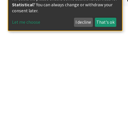
Statistical
? You can always change or withdraw your
consent later.
Let me choose
I decline
That's ok