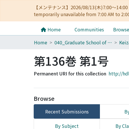
【メンテナンス】2026/08/13(木)7:00～14
temporarily unavailable from 7:00 AM to 2:0
Home
Communities
Brows
Home
040_Graduate School of Economics
第136巻 第1号
Permanent URI for this collection
http://hd
Browse
Recent Submissions
By
By Subject
By Cla