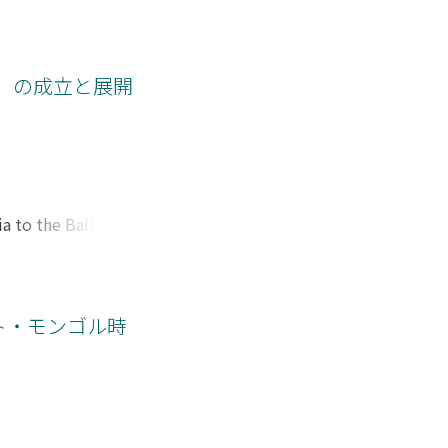
」の成立と展開
a to the Balkan
rated and settled
ndants of the
ls such as tax
eri) to study the
スト・モンゴル時
central government,
h century, in
war and engaged in
i were often at
meli were an