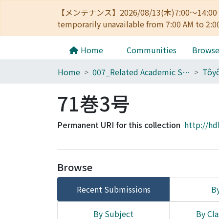
【メンテナンス】2026/08/13(木)7:00～14
temporarily unavailable from 7:00 AM to 2:0
Home
Communities
Brows
Home
007_Related Academic Societies
71巻3号
Permanent URI for this collection
http://hd
Browse
Recent Submissions
By
By Subject
By Cla