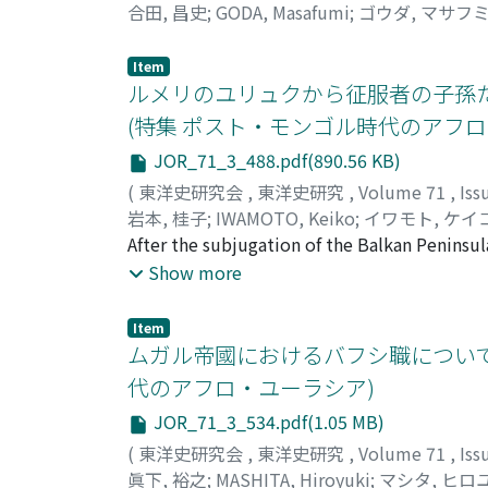
合田, 昌史
;
GODA, Masafumi
;
ゴウダ, マサフ
Item
ルメリのユリュクから征服者の子孫た
(特集 ポスト・モンゴル時代のアフロ
JOR_71_3_488.pdf(890.56 KB)
(
東洋史研究会
,
東洋史研究
,
Volume 71
,
Iss
岩本, 桂子
;
IWAMOTO, Keiko
;
イワモト, ケイ
After the subjugation of the Balkan Penins
Peninsula, which was named Rumeli. From We
Show more
in various locations, forming tribal groups.
conquerors (Evlad-i Fatihan) was created in t
Item
registers (tapu tahrir defteri), legal codes
ムガル帝國におけるバフシ職について 
role played by the yoruk in Rumeli in the Ot
代のアフロ・ユーラシア)
and the reason why the descendants of the c
JOR_71_3_534.pdf(1.05 MB)
exchange for a partial tax exemption, the yo
various kinds of non-combatant labor in tim
(
東洋史研究会
,
東洋史研究
,
Volume 71
,
Iss
odds over the duty to serve the military or 
眞下, 裕之
;
MASHITA, Hiroyuki
;
マシタ, ヒロ