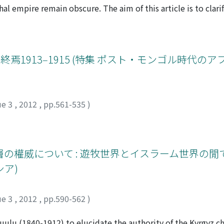
war and peace, the central government never dismantled the 
l empire remain obscure. The aim of this article is to clarif
umeli ceased to be mobilized as laborers or soldiers during 
dered military administration in the state system, and partic
 for successive wars at the end of the 17th century, orders 
ition in the central government. This task has great signific
d. In order to provide troops from the yoruk in Rumeli and 
system known as the mansab system and the aristocracy of t
necessary to control the yoruk in Rumeli as a unified whole 
duction of the mansab system in 1573/4 to the death of Awra
終焉1913‒1915 (特集 ポスト・モンゴル時代の
heir military service, the discourse that the yoruk in Rumeli 
am in the state system by surveying the office of bahsi in ge
m Anatolia to the Balkan Peninsula was promoted. And for t
ence to create a list of the holders of the offices thereby a
the descendants of conquerors.
ce such as the title holder's mansab, official career, and famil
s analysis. First, the term of the bahsi-an-i 'izam was inde
ue 3
,
2012
,
pp.561-535
)
 indeterminate. In other words, a correlation between this 
ミ
terrelated order between the first bahsi and the second ba
sitions of the holders of this office, they were chiefly of thr
and entourage of the emperor. Fourth, many ended their career
權威について : 遊牧世界とイスラーム世界の閒で 
o the offices of governor of a province or the minister of fin
ア)
an-i 'izam had characteristic offices antecedent to their app
ixth, reaching the office of bahsi-an-i 'izam functioned as a 
ue 3
,
2012
,
pp.590-562
)
tial figures. This point differs greatly from the case of the m
nt, bahsi-an-i 'izam had precedence over the minister of the
 uulu (1840-1912) to elucidate the authority of the Kyrgyz ch
 of finance. This likely paralleled the order of responsibili