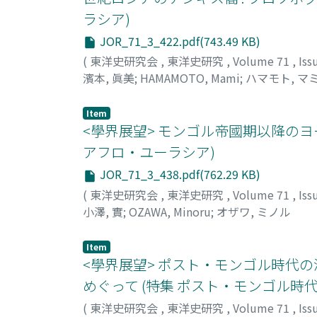
ラシア)
JOR_71_3_422.pdf(743.49 KB)
(
東洋史研究会
,
東洋史研究
,
Volume 71
,
Iss
濱本, 眞美
;
HAMAMOTO, Mami
;
ハマモト, マ
Item
<學界展望> モンゴル帝國期以降の
アフロ・ユーラシア)
JOR_71_3_438.pdf(762.29 KB)
(
東洋史研究会
,
東洋史研究
,
Volume 71
,
Iss
小澤, 實
;
OZAWA, Minoru
;
オザワ, ミノル
Item
<學界展望> ポスト・モンゴル時代の
めぐって (特集 ポスト・モンゴル時
(
東洋史研究会
,
東洋史研究
,
Volume 71
,
Iss