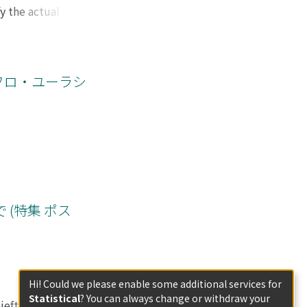
yoruk in Rumeli
y the actual
the 17th century,
ularly those of the
for the conscription
ance in
suppress their
he empire. This
and manage them as
ngzib as well as
アフロ・ユーラシ
were the
neral throughout
his, the troops
nalyzes the
ial relations. The
terminate. Second,
office and the
hsi was sustained
ee types: other
s in the office of
(特集 ポス
ance. Fifth,
ointment, no
path of
inister of finance.
Hi! Could we please enable some additional services for
 imperial
Statistical
? You can always change or withdraw your
ieftain class under
ties within the