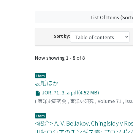
List Of Items (Sort
Sort by:
Recent Submissions
Now showing
1 - 8 of 8
Item
表紙ほか
JOR_71_3_a.pdf(4.52 MB)
(
東洋史研究会
,
東洋史研究
,
Volume 71
,
Iss
Item
<紹介> A. V. Beliakov, Chingisidy v 
世紀ロシアのチンギス裔 : プロソ