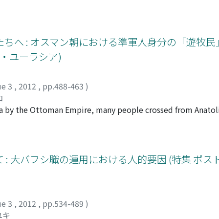
ミ
ちへ : オスマン朝における準軍人身分の「遊牧民
・ユーラシア)
ue 3
,
2012
,
pp.488-463
)
コ
ula by the Ottoman Empire, many people crossed from Anatoli
stern Anatolia, Turkish nomadic people called yoruk emig
 Based on the yoruk in Rumeli, the group known as the desce
he late 17th century. In this article, I employ source materia
 (kanun-name) and registers of imperial edicts (muhimme deft
: 大バフシ職の運用における人的要因 (特集 ポ
toman society, the kind of relationship they built with the 
onquerors was created among the yoruk in Rumeli. In the 16t
ruk in Rumeli participated in battles as soldiers in time of 
es of peace. The central government and the yoruk in Rumel
ue 3
,
2012
,
pp.534-489
)
invarious types of labor service, but because the yoruk in Ru
ユキ