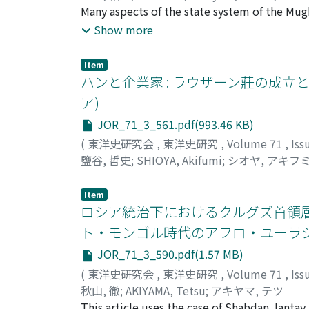
important source of labor during times of 
Many aspects of the state system of the Mugha
throughout the 16th century. The yoruk in R
operation of the office of bahsi, which shoul
Show more
but as large numbers of troops were required
bahsi-an-i 'izam who occupied its leading pos
of the yoruk in Rumeli were once again issue
considering the operation of the personnel 
Item
resistance to military conscription, it was 
article focuses on the period from the intro
ハンと企業家 : ラウザーン莊の成立と
a single unit. Thus, in order to legitimize t
confirming the position of the bahsi-an-i 'iz
ア)
descendants of conquerors who had come fro
the Mughal empire, and by indicating the evid
JOR_71_3_561.pdf(993.46 KB)
made from the yoruk in Rumeli were named 
personal factors of the operation of this offi
following knowledge has attained through thi
(
東洋史研究会
,
東洋史研究
,
Volume 71
,
Iss
the mansab rank on the appointment was also
鹽谷, 哲史
;
SHIOYA, Akifumi
;
シオヤ, アキフ
mansab cannot be confirmed. However, the in
by the mansab rank. Third, as for the prior po
Item
bahsis, governors of provinces or districts, 
ロシア統治下におけるクルグズ首領層の
bahsi-an-i 'izam, but some were transferred t
ト・モンゴル時代のアフロ・ユーラシ
although the holders of the office of bahsi-
JOR_71_3_590.pdf(1.57 MB)
specific career pattern could be discerned. S
(
東洋史研究会
,
東洋史研究
,
Volume 71
,
Iss
advancement for the close relatives of influen
秋山, 徹
;
AKIYAMA, Tetsu
;
アキヤマ, テツ
Seventh, in terms of the order of appointme
This article uses the case of Shabdan Jantay
household and was subordinate to the minister