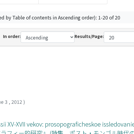
ed by Table of contents in Ascending order): 1-20 of 20
In order:
Results/Page:
ue 3
,
2012
)
Rossii XV-XVII vekov: prosopograficheskoe issle
ポグラフィー的硏究』 (特集 ポスト・モンゴル時代