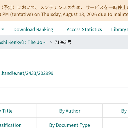
:00（予定）において、メンテナンスのため、サービスを一時停止いたします。 
0 PM (tentative) on Thursday, August 13, 2026 due to maint
e
Download Ranking
Access Statistics
Library
Tôyôshi Kenkyû : The Journal of Oriental Researches
71巻3号
l.handle.net/2433/202999
 Title
By Author
By 
ssification
By Document Type