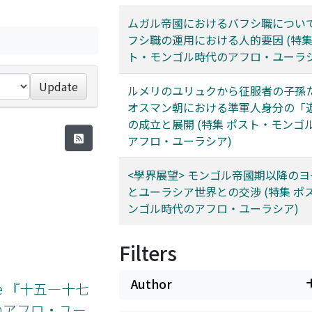
ムガル帝國におけるバフシ職について 
フシ職の運用における人的要因 (特集
ト・モンゴル時代のアフロ・ユーラシ
Update
ルメリのユリュクから征服者の子孫た
オスマン朝における準軍人身分の「
の成立と展開 (特集 ポスト・モンゴ
アフロ・ユーラシア)
<學界展望> モンゴル帝國期以降の
とユーラシア世界との交涉 (特集 ポ
ンゴル時代のアフロ・ユーラシア)
Filters
Author
dovanie 『十五―十七
のアフロ・ユー