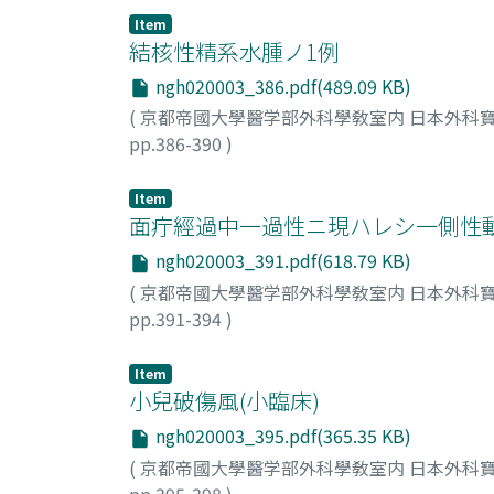
Item
結核性精系水腫ノ1例
ngh020003_386.pdf(489.09 KB)
(
京都帝國大學醫学部外科學敎室内 日本外科寶
pp.386-390
)
富浦, 仁雄
;
Tomiura, Hitowo
Item
面疔經過中一過性ニ現ハレシ一側性
ngh020003_391.pdf(618.79 KB)
(
京都帝國大學醫学部外科學敎室内 日本外科寶
pp.391-394
)
王, 和成
;
星野, 列
;
森川, 正治
;
Oh, Wasei
;
Hosh
Item
小兒破傷風(小臨床)
ngh020003_395.pdf(365.35 KB)
(
京都帝國大學醫学部外科學敎室内 日本外科寶
pp.395-398
)