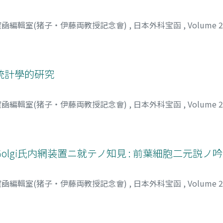
凾編輯室(猪子・伊藤両教授記念會)
,
日本外科宝函
,
Volume 
統計學的硏究
凾編輯室(猪子・伊藤両教授記念會)
,
日本外科宝函
,
Volume 
lgi氏内網装置ニ就テノ知見 : 前葉細胞二元説ノ
凾編輯室(猪子・伊藤両教授記念會)
,
日本外科宝函
,
Volume 