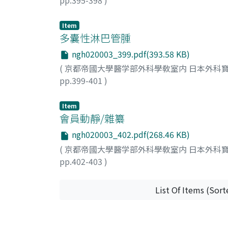
鹽見, 公平
;
Shiomi, Kohei
;
シオミ, コウヘイ
Item
多囊性淋巴管腫
ngh020003_399.pdf(393.58 KB)
(
京都帝國大學醫学部外科學敎室内 日本外科寶
pp.399-401
)
宮尾, 靖
;
Miyao, Yasushi
;
ミヤオ, ヤスシ
Item
會員動靜/雜纂
ngh020003_402.pdf(268.46 KB)
(
京都帝國大學醫学部外科學敎室内 日本外科寶
pp.402-403
)
List Of Items (Sort