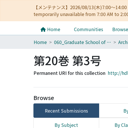
【メンテナンス】2026/08/13(木)7:00～14
temporarily unavailable from 7:00 AM to 2:0
Home
Communities
Brows
Home
060_Graduate School of Medicine
第20巻 第3号
Permanent URI for this collection
http://hd
Browse
Recent Submissions
By
By Subject
By Cla