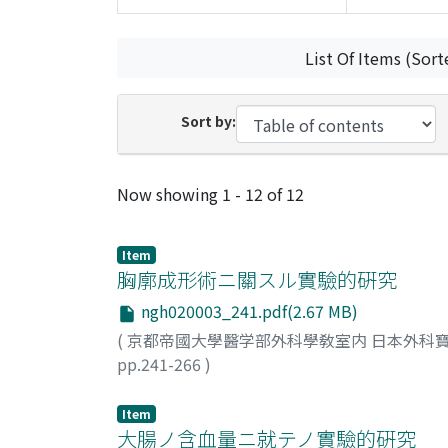
List Of Items (Sort
Sort by:
Recent Submissions
Now showing
1 - 12 of 12
Item
胸廓成形術ニ關スル實驗的硏究
ngh020003_241.pdf(2.67 MB)
(
京都帝國大學醫学部外科學敎室内 日本外科寶
pp.241-266
)
桑原, 昌
;
Kuwahara, Akira
Item
大腸ノ含血量ニ就テノ實驗的硏究