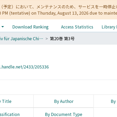
:00（予定）において、メンテナンスのため、サービスを一時停止いたします。 
0 PM (tentative) on Thursday, August 13, 2026 due to maint
e
Download Ranking
Access Statistics
Library
Archiv für Japanische Chirurgie
第20巻 第3号
l.handle.net/2433/205336
 Title
By Author
By 
ssification
By Document Type