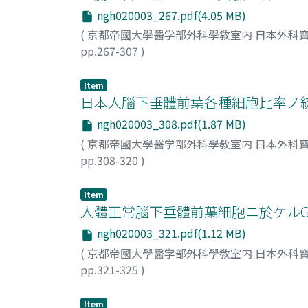
ngh020003_267.pdf(4.05 MB)
(
京都帝國大學醫学部外科學敎室内 日本外科寶
pp.267-307
)
桑原, 昌
;
Kuwahara, Akira
Item
日本人腦下垂體前葉各種細胞比率ノ
ngh020003_308.pdf(1.87 MB)
(
京都帝國大學醫学部外科學敎室内 日本外科寶
pp.308-320
)
稻本, 晃
;
Inamoto, Akira
;
稲本, 晃
Item
人體正常腦下垂體前葉細胞ニ於ケルGo
ngh020003_321.pdf(1.12 MB)
(
京都帝國大學醫学部外科學敎室内 日本外科寶
pp.321-325
)
稻本, 晃
;
Inamoto, Akira
;
稲本, 晃
Item