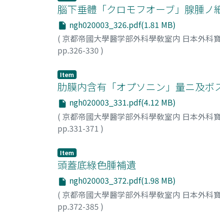
腦下垂體「クロモフオーブ」腺腫ノ細
ngh020003_326.pdf(1.81 MB)
(
京都帝國大學醫学部外科學敎室内 日本外科寶
pp.326-330
)
稻本, 晃
;
Inamoto, Akira
;
稲本, 晃
Item
肋膜内含有「オプソニン」量ニ及ボ
ngh020003_331.pdf(4.12 MB)
(
京都帝國大學醫学部外科學敎室内 日本外科寶
pp.331-371
)
林, 彌一郎
;
Hajashi, Ja-ichiroh
Item
頭蓋底綠色腫補遺
ngh020003_372.pdf(1.98 MB)
(
京都帝國大學醫学部外科學敎室内 日本外科寶
pp.372-385
)
淺野, 芳登
;
辻井, 敏
;
Asano, Yosinori
;
Tujii, Sa