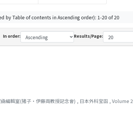
ed by Table of contents in Ascending order): 1-20 of 20
In order:
Results/Page:
凾編輯室(猪子・伊藤両教授記念會)
,
日本外科宝函
,
Volume 