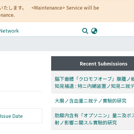
<Maintenance> Service will be
enance.
 Network
Recent Submissions
腦下垂體「クロモフオーブ」腺腫ノ
知見補遺 : 特ニ内網装置ノ知見ニ就
大腸ノ含血量ニ就テノ實驗的硏究
肋膜内含有「オプソニン」量ニ及ボ
Issue Date
射ノ影響ニ關スル實驗的硏究